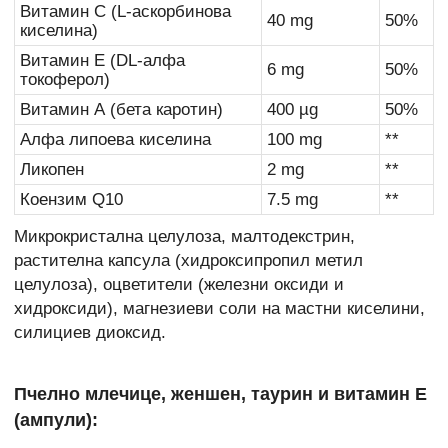
Витамин С (L-аскорбинова
40 mg
50%
киселина)
Витамин Е (DL-алфа
6 mg
50%
токоферол)
Витамин А (бета каротин)
400 µg
50%
Алфа липоева киселина
100 mg
**
Ликопен
2 mg
**
Коензим Q10
7.5 mg
**
Микрокристална целулоза, малтодекстрин,
растителна капсула (хидроксипропил метил
целулоза), оцветители (железни оксиди и
хидроксиди), магнезиеви соли на мастни киселини,
силициев диоксид.
Пчелно млечице, женшен, таурин и витамин Е
(ампули):