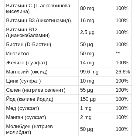
Витамин С (L-аскорбинова
80 mg
100%
киселина)
Витамин В3 (никотинамид)
16 mg
100%
Витамин В12
2.5 µg
100%
(цианокобаламин)
Биотин (D-Биотин)
50 µg
100%
Инозитол
50 mg
**
Желязо (сулфат)
14 mg
100%
Магнезий (оксид)
99.6 mg
26.6%
Цинк (сулфат)
10 mg
100%
Селен (натриев селенит)
55 µg
100%
Йод (калиев йодид)
150 µg
100%
Мед (сулфат)
1 mg
100%
Манган (сулфат)
2 mg
100%
Молибден (натриев
50 µg
100%
молибдат)