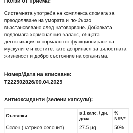
Ползи от приема:
Системната употреба на комплекса спомага за
преодоляване на умората и по-бързо
възстановяване след натоварване. Добавката
подпомага хормоналния баланс, общата
детоксикация и нормалното функциониране на
мускулите и костите, като допринася за цялостната
жизненост и добро състояние на организма.
Номер/Дата на вписване:
Т222502826/09.04.2025
Антиоксиданти (зелени капсули):
в 1 капс. / дн.
%
Съставки
доза
NRV*
Селен (натриев селенит)
27.5 µg
50%