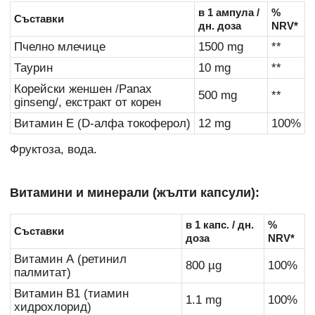
в 1 ампула /
%
Съставки
дн. доза
NRV*
Пчелно млечице
1500 mg
**
Таурин
10 mg
**
Корейски женшен /Panax
500 mg
**
ginseng/, екстракт от корен
Витамин Е (D-алфа токоферол)
12 mg
100%
Фруктоза, вода.
Витамини и минерали (жълти капсули):
в 1 капс. / дн.
%
Съставки
доза
NRV*
Витамин А (ретинил
800 µg
100%
палмитат)
Витамин В1 (тиамин
1.1 mg
100%
хидрохлорид)