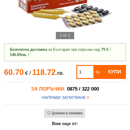
1 от 1
Безплатна доставка
за България при поръчки над
75 €
/
146.69лв.
!
60.70
118.72
КУПИ
бр.
€
/
лв.
ЗА ПОРЪЧКИ:
0875 / 322 000
НАПРАВИ ЗАПИТВАНЕ
Добави в любими
Виж още от: