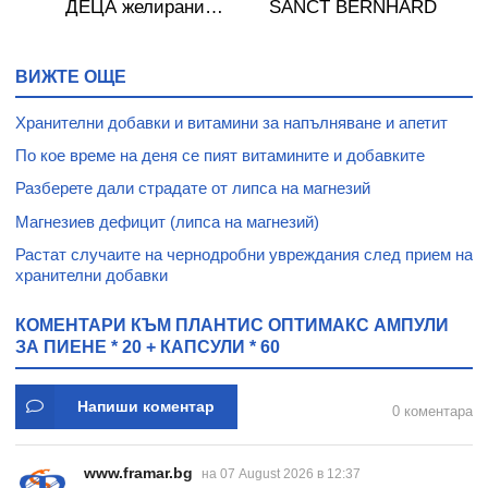
Y
ДЕЦА желирани
SANCT BERNHARD
таблетки без захар * 40
ВИЖТЕ ОЩЕ
Хранителни добавки и витамини за напълняване и апетит
По кое време на деня се пият витамините и добавките
Разберете дали страдате от липса на магнезий
Магнезиев дефицит (липса на магнезий)
Растат случаите на чернодробни увреждания след прием на
хранителни добавки
КОМЕНТАРИ КЪМ ПЛАНТИС ОПТИМАКС АМПУЛИ
ЗА ПИЕНЕ * 20 + КАПСУЛИ * 60
Напиши коментар
0 коментара
www.framar.bg
на 07 August 2026 в 12:37