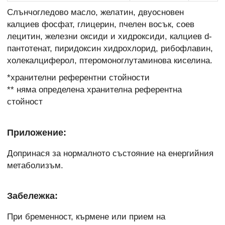
Слънчогледово масло, желатин, двуосновен
калциев фосфат, глицерин, пчелен восък, соев
лецитин, железни оксиди и хидроксиди, калциев d-
пантотенат, пиридоксин хидрохлорид, рибофлавин,
холекалциферол, птеромоноглутаминова киселина.
*хранителни референтни стойности
** няма определена хранителна референтна
стойност
Приложение:
Допринася за нормалното състояние на енергийния
метаболизъм.
Забележка:
При бременност, кърмене или прием на