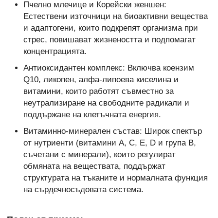
Пчелно млечице и Корейски женшен:
Естествени източници на биоактивни вещества
и адаптогени, които подкрепят организма при
стрес, повишават жизнеността и подпомагат
концентрацията.
Антиоксидантен комплекс: Включва коензим
Q10, ликопен, алфа-липоева киселина и
витамини, които работят съвместно за
неутрализиране на свободните радикали и
поддържане на клетъчната енергия.
Витаминно-минерален състав: Широк спектър
от нутриенти (витамини А, С, Е, D и група В,
съчетани с минерали), които регулират
обмяната на веществата, поддържат
структурата на тъканите и нормалната функция
на сърдечносъдовата система.