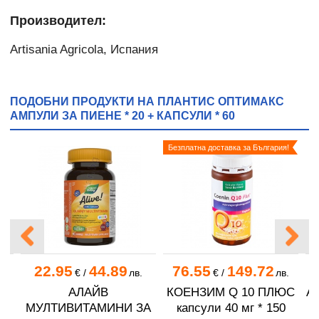
Производител:
Artisania Agricola, Испания
ПОДОБНИ ПРОДУКТИ НА ПЛАНТИС ОПТИМАКС
АМПУЛИ ЗА ПИЕНЕ * 20 + КАПСУЛИ * 60
Безплатна доставка за България!
22.95
44.89
76.55
149.72
.
€
/
лв.
€
/
лв.
АЛАЙВ
КОЕНЗИМ Q 10 ПЛЮС
А
 *
МУЛТИВИТАМИНИ ЗА
капсули 40 мг * 150