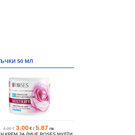
ЪЧКИ 50 МЛ
3.00
5.87
25.05
48
4.00
€
€
/
лв.
€
/
Н КРЕМ ЗА ЛИЦЕ ROSES МУЛТИ
ЕУФОРИЯ СЛЪНЦЕЗАЩ