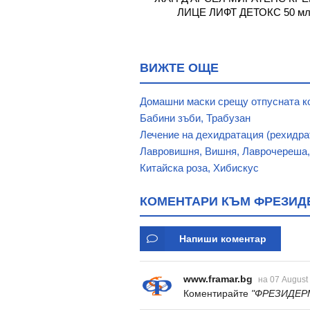
ЩЕН ЛИФТИНГ КРЕМ ЗА
ЛИЦЕ ЛИФТ ДЕТОКС 50 м
- 65 години 50 мл
ВИЖТЕ ОЩЕ
Домашни маски срещу отпусната к
Бабини зъби, Трабузан
Лечение на дехидратация (рехидра
Лавровишня, Вишня, Лаврочереша
Китайска роза, Хибискус
КОМЕНТАРИ КЪМ ФРЕЗИДЕ
Напиши коментар
www.framar.bg
на 07 August
Коментирайте
"ФРЕЗИДЕР