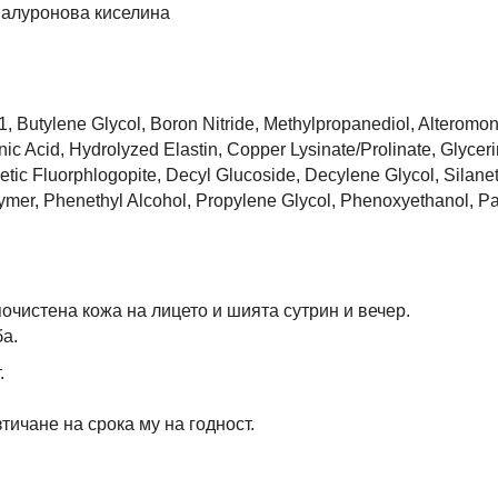
хиалуронова киселина
1, Butylene Glycol, Boron Nitride, Methylpropanediol, Alteromo
c Acid, Hydrolyzed Elastin, Copper Lysinate/Prolinate, Glyceri
tic Fluorphlogopite, Decyl Glucoside, Decylene Glycol, Silan
ymer, Phenethyl Alcohol, Propylene Glycol, Phenoxyethanol, P
очистена кожа на лицето и шията сутрин и вечер.
а.
.
тичане на срока му на годност.