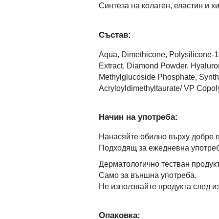
Синтеза на колаген, еластин и 
Състав:
Aqua, Dimethicone, Polysilicone-1
Extract, Diamond Powder, Hyaluroni
Methylglucoside Phosphate, Synthe
Acryloyldimethyltaurate/ VP Copol
Начин на употреба:
Нанасяйте обилно върху добре п
Подходящ за ежедневна употреб
Дерматологично тестван продукт
Само за външна употреба.
Не използвайте продукта след из
Опаковка: