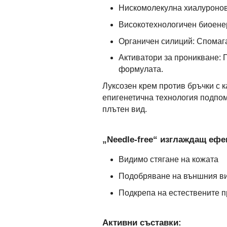
Нискомолекулна хиалуронова
Високотехнологичен биоенер
Органичен силиций: Спомага
Активатори за проникване: 
формулата.
Луксозен крем против бръчки с 
епигенетична технология подпом
плътен вид.
„Needle-free“ изглаждащ ефе
Видимо стягане на кожата
Подобряване на външния ви
Подкрепа на естествените п
Активни съставки: