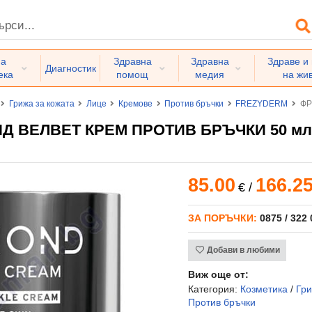
на
Здравна
Здравна
Здраве и
Диагностик
ека
помощ
медия
на жи
Грижа за кожата
Лице
Кремове
Против бръчки
FREZYDERM
ФР
 ВЕЛВЕТ КРЕМ ПРОТИВ БРЪЧКИ 50 мл
85.00
166.2
€
/
ЗА ПОРЪЧКИ:
0875 / 322
Добави в любими
Виж още от:
Категория:
Козметика
/
Гри
Против бръчки