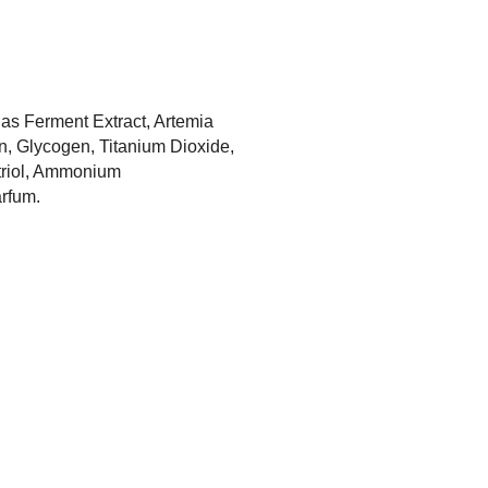
nas Ferment Extract, Artemia
n, Glycogen, Titanium Dioxide,
etriol, Ammonium
arfum.