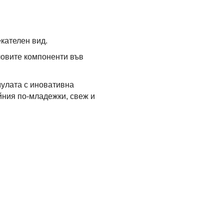
кателен вид.
човите компоненти във
мулата с иновативна
йния по-младежки, свеж и