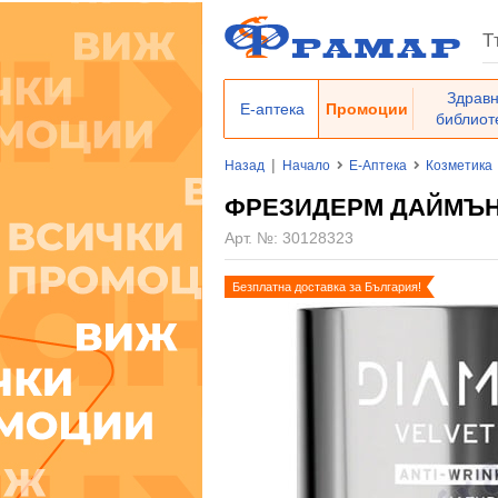
Здрав
Е-аптека
Промоции
библиот
|
Назад
Начало
Е-Аптека
Козметика
ФРЕЗИДЕРМ ДАЙМЪНД
Арт. №:
30128323
Безплатна доставка за България!