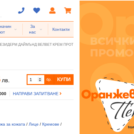
 начин
За
Контакти
вот
нас
ЕЗИДЕРМ ДАЙМЪНД ВЕЛВЕТ КРЕМ ПРОТИВ БРЪЧКИ 50 мл
5
КУПИ
бр.
лв.
 000
НАПРАВИ ЗАПИТВАНЕ
жа за кожата
/
Лице
/
Кремове
/