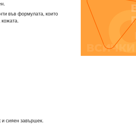
н.
нти във формулата, които
 кожата.
 и сияен завършек.