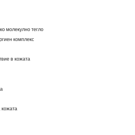
ко молекулно тегло
ргиен комплекс
твие в кожата
та
а кожата