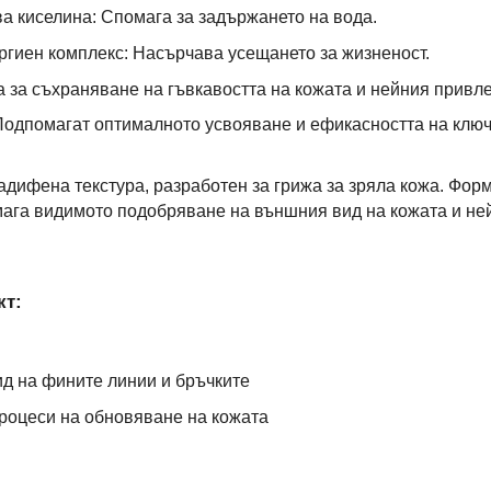
 киселина: Спомага за задържането на вода.
гиен комплекс: Насърчава усещането за жизненост.
 за съхраняване на гъвкавостта на кожата и нейния привле
Подпомагат оптималното усвояване и ефикасността на клю
кадифена текстура, разработен за грижа за зряла кожа. Фор
ага видимото подобряване на външния вид на кожата и не
кт:
д на фините линии и бръчките
роцеси на обновяване на кожата