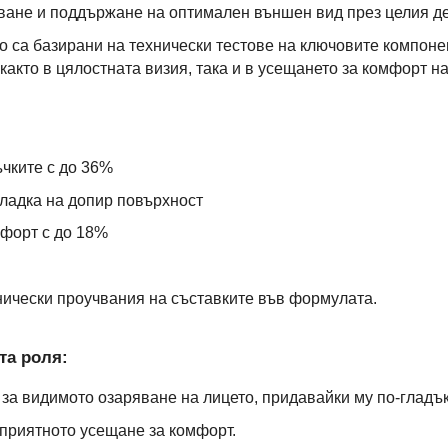
ване и поддържане на оптимален външен вид през целия де
о са базирани на технически тестове на ключовите компоне
акто в цялостната визия, така и в усещането за комфорт на
чките с до 36%
гладка на допир повърхност
форт с до 18%
нически проучвания на съставките във формулата.
та роля:
за видимото озаряване на лицето, придавайки му по-гладък
приятното усещане за комфорт.