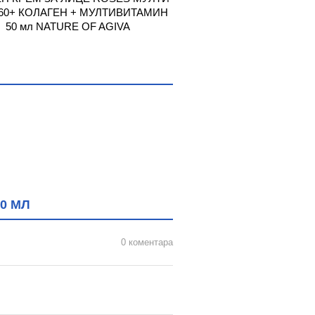
60+ КОЛАГЕН + МУЛТИВИТАМИН
ЛИЦЕ С ЛИФТИНГ ЕФЕК
50 мл NATURE OF AGIVA
0 МЛ
0 коментара