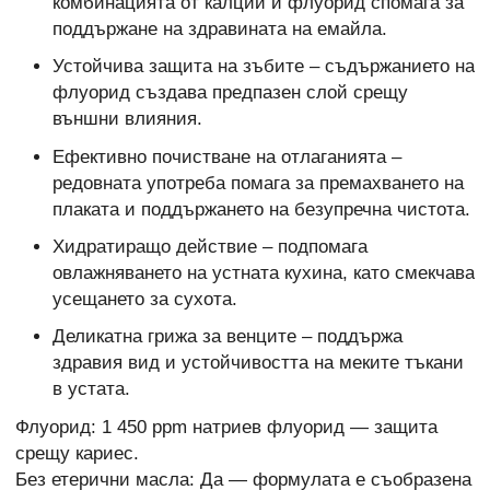
комбинацията от калций и флуорид спомага за
поддържане на здравината на емайла.
Устойчива защита на зъбите – съдържанието на
флуорид създава предпазен слой срещу
външни влияния.
Ефективно почистване на отлаганията –
редовната употреба помага за премахването на
плаката и поддържането на безупречна чистота.
Хидратиращо действие – подпомага
овлажняването на устната кухина, като смекчава
усещането за сухота.
Деликатна грижа за венците – поддържа
здравия вид и устойчивостта на меките тъкани
в устата.
Флуорид: 1 450 ppm натриев флуорид — защита
срещу кариес.
Без етерични масла: Да — формулата е съобразена