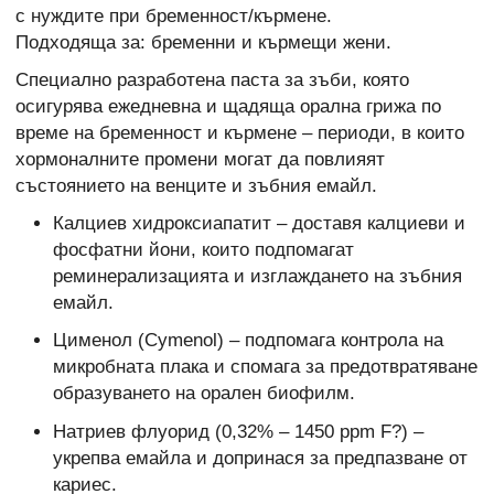
с нуждите при бременност/кърмене.
Подходяща за: бременни и кърмещи жени.
Специално разработена паста за зъби, която
осигурява ежедневна и щадяща орална грижа по
време на бременност и кърмене – периоди, в които
хормоналните промени могат да повлияят
състоянието на венците и зъбния емайл.
Калциев хидроксиапатит – доставя калциеви и
фосфатни йони, които подпомагат
реминерализацията и изглаждането на зъбния
емайл.
Цименол (Cymenol) – подпомага контрола на
микробната плака и спомага за предотвратяване
образуването на орален биофилм.
Натриев флуорид (0,32% – 1450 ppm F?) –
укрепва емайла и допринася за предпазване от
кариес.