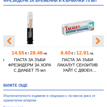
ФРЕЗИДЕРМ ЗА БРЕМЕННИ И КЪРМАЧКИ 75 МЛ
14.55
28.46
6.60
12.91
€
/
лв.
€
/
лв.
ЗА
ПАСТА ЗА ЗЪБИ
ПАСТА ЗА ЗЪБИ
л
ФРЕЗИДЕРМ ЗА ХОРА
ЛАКАЛУТ СЕНЗИТИВ
В
С ДИАБЕТ 75 мл
УАЙТ С ДВОЕН
Ч
ЕНЗИМЕН КОМПЛЕКС
75 мл
ВИЖТЕ ОЩЕ
Изключителното кърмене е свързано с по-висок риск от
хранителни алергии