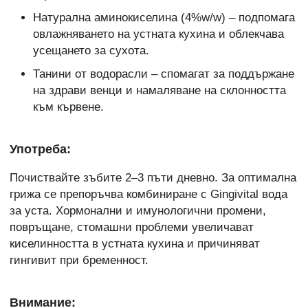
Натурална аминокиселина (4%w/w) – подпомага
овлажняването на устната кухина и облекчава
усещането за сухота.
Танини от водорасли – спомагат за поддържане
на здрави венци и намаляване на склонността
към кървене.
Употреба:
Почиствайте зъбите 2–3 пъти дневно. За оптимална
грижа се препоръчва комбиниране с Gingivital вода
за уста. Хормонални и имунологични промени,
повръщане, стомашни проблеми увеличават
киселинността в устната кухина и причиняват
гингивит при бременност.
Внимание: