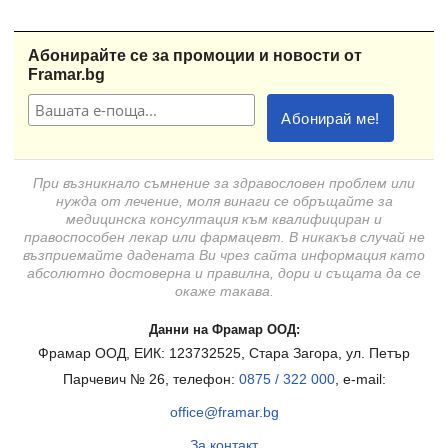
Абонирайте се за промоции и новости от
Framar.bg
При възникнало съмнение за здравословен проблем или
нужда от лечение, моля винаги се обръщайте за
медицинска консултация към квалифициран и
правоспособен лекар или фармацевт. В никакъв случай не
възприемайте дадената Ви чрез сайта информация като
абсолютно достоверна и правилна, дори и същата да се
окаже такава.
Данни на Фрамар ООД:
Фрамар ООД, ЕИК: 123732525, Стара Загора, ул. Петър
Парчевич № 26, телефон:
0875 / 322 000
, e-mail:
office@framar.bg
За контакт