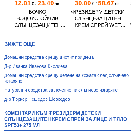
12.01
23.49
30.00
58.67
.
€
/
лв.
€
/
лв.
8.
БОЧКО
ФРЕЗИДЕРМ ДЕТСКИ
О
ВОДОУСТОЙЧИВ
СЛЪНЦЕЗАЩИТЕН
СЛЪНЦЕЗАЩИТЕН
КРЕМ СПРЕЙ WET
М
л.
СПРЕЙ ЗА БЕБЕТА И
SKIN SPF50+ 200 мл
ДЕЦА SPF 30 150 мл
ВИЖТЕ ОЩЕ
Домашни средства срещу цистит при деца
Д-р Иванка Иванова Кьолиева
Домашни средства срещу белене на кожата след слънчево
изгаряне
Натурални средства за лечение на слънчево изгаряне
д-р Тюркер Нешедов Шевкедов
КОМЕНТАРИ КЪМ ФРЕЗИДЕРМ ДЕТСКИ
СЛЪНЦЕЗАЩИТЕН КРЕМ СПРЕЙ ЗА ЛИЦЕ И ТЯЛО
SPF50+ 275 МЛ