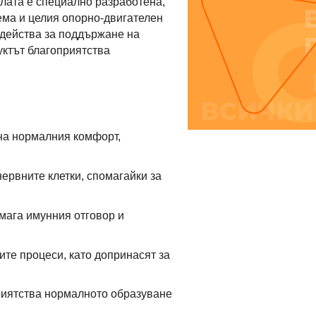
лата е специално разработена,
ема и целия опорно-двигателен
ъдейства за поддържане на
уктът благоприятства
на нормалния комфорт,
ервните клетки, спомагайки за
мага имунния отговор и
те процеси, като допринасят за
приятства нормалното образуване