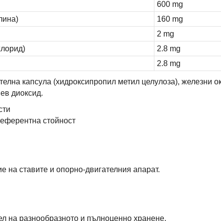
600 mg
лина)
160 mg
2 mg
хлорид)
2.8 mg
2.8 mg
телна капсула (хидроксипропил метил целулоза), железни о
ев диоксид.
сти
референтна стойност
 на ставите и опорно-двигателния апарат.
тел на разнообразното и пълноценно хранене.