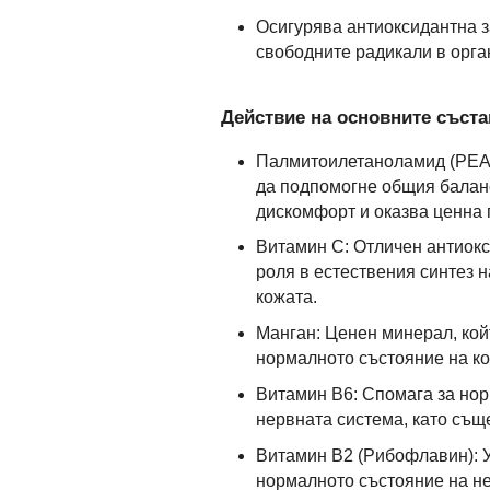
Осигурява антиоксидантна з
свободните радикали в орга
Действие на основните съста
Палмитоилетаноламид (PEA):
да подпомогне общия баланс
дискомфорт и оказва ценна 
Витамин С: Отличен антиокс
роля в естествения синтез н
кожата.
Манган: Ценен минерал, кой
нормалното състояние на ко
Витамин B6: Спомага за нор
нервната система, като съ
Витамин B2 (Рибофлавин): У
нормалното състояние на не