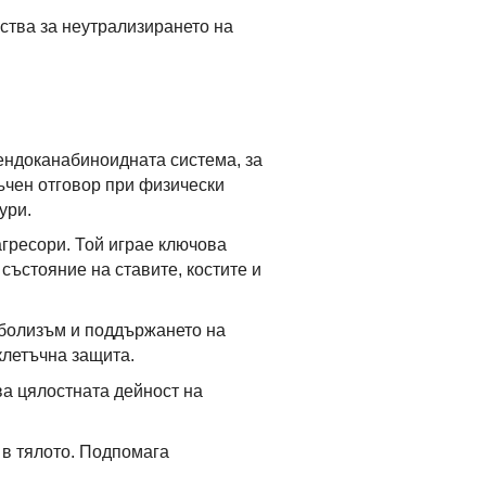
ства за неутрализирането на
ендоканабиноидната система, за
ъчен отговор при физически
ури.
агресори. Той играе ключова
състояние на ставите, костите и
аболизъм и поддържането на
клетъчна защита.
а цялостната дейност на
 в тялото. Подпомага