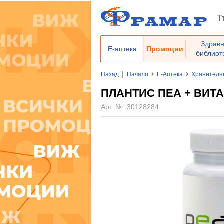
Здрав
Е-аптека
Промоции
библиот
|
Назад
Начало
Е-Аптека
Хранителн
ПЛАНТИС ПЕА + ВИТАМ
Арт. №:
30128284