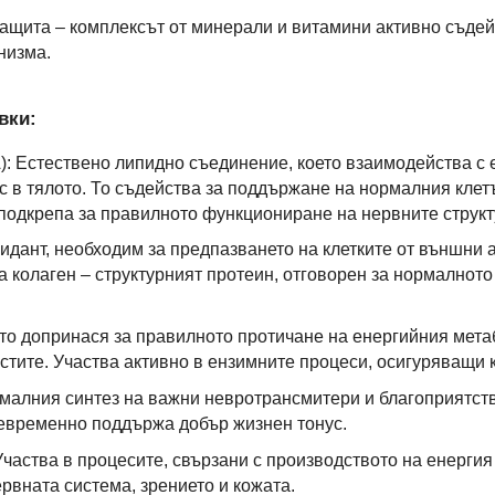
ащита – комплексът от минерали и витамини активно съдей
низма.
вки:
 Естествено липидно съединение, което взаимодейства с 
 в тялото. То съдейства за поддържане на нормалния клет
подкрепа за правилното функциониране на нервните структ
идант, необходим за предпазването на клетките от външни 
а колаген – структурният протеин, отговорен за нормалното 
то допринася за правилното протичане на енергийния мет
стите. Участва активно в ензимните процеси, осигуряващи 
малния синтез на важни невротрансмитери и благоприятств
щевременно поддържа добър жизнен тонус.
частва в процесите, свързани с производството на енергия
рвната система, зрението и кожата.