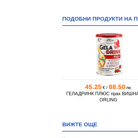
ПОДОБНИ ПРОДУКТИ НА ПЛ
а България!
0
153.34
45.25
88.50
€
/
лв.
€
/
лв.
ДО * 30 дневни дози
ГЕЛАДРИНК ПЛЮС прах ВИШНА 
ORLING
ВИЖТЕ ОЩЕ