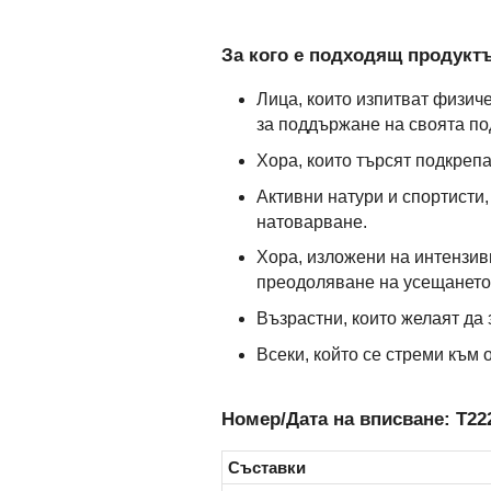
За кого е подходящ продуктъ
Лица, които изпитват физич
за поддържане на своята по
Хора, които търсят подкреп
Активни натури и спортисти
натоварване.
Хора, изложени на интензив
преодоляване на усещането 
Възрастни, които желаят да 
Всеки, който се стреми към
Номер/Дата на вписване: Т222
Съставки