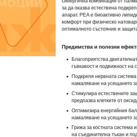
синергична комбинация от палм
за да оказва естествена подкре
апарат. PEA е биоактивно липид
комфорт при физическо натоварв
оптималното състояние и защита
Предимства и полезни ефекти
Благоприятства двигателнат
гъвкавост и подвижност на с
Подкрепя нервната система 
намаляване на усещането з
Стимулира естествените защ
предпазва клетките от оксид
Оптимизира енергийния бала
намаляване на усещането за
Грижа за костната система 
на съединителна тъкан и по