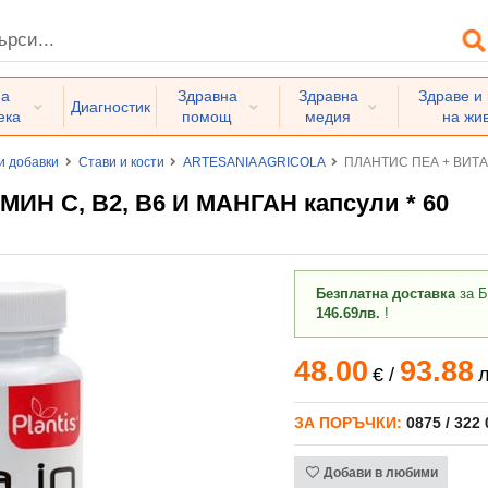
на
Здравна
Здравна
Здраве и
Диагностик
ека
помощ
медия
на жи
и добавки
Стави и кости
ARTESANIA AGRICOLA
ПЛАНТИС ПЕА + ВИТАМ
ИН C, B2, B6 И МАНГАН капсули * 60
Безплатна доставка
за Б
146.69лв.
!
48.00
93.88
€
/
л
ЗА ПОРЪЧКИ:
0875 / 322
Добави в любими