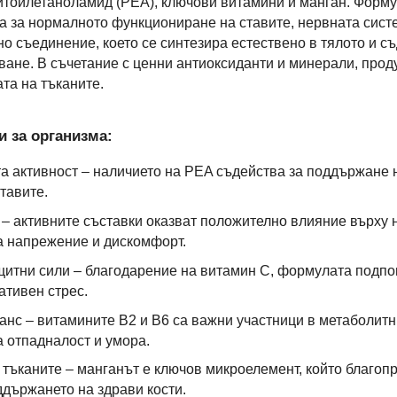
итоилетаноламид (PEA), ключови витамини и манган. Форму
па за нормалното функциониране на ставите, нервната сист
но съединение, което се синтезира естествено в тялото и с
ане. В съчетание с ценни антиоксиданти и минерали, прод
та на тъканите.
 за организма:
а активност – наличието на PEA съдейства за поддържане 
тавите.
– активните съставки оказват положително влияние върху н
а напрежение и дискомфорт.
итни сили – благодарение на витамин С, формулата подпо
ативен стрес.
нс – витамините B2 и B6 са важни участници в метаболитни
 отпадналост и умора.
и тъканите – манганът е ключов микроелемент, който благо
ддържането на здрави кости.