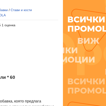
бавки
/
Стави и кости
OLA
5 1 оценка
и * 60
добавка, която предлага