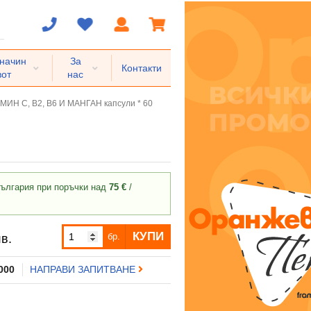
 начин
За
Контакти
вот
нас
ИН C, B2, B6 И МАНГАН капсули * 60
ългария при поръчки над
75 €
/
КУПИ
бр.
в.
 000
НАПРАВИ ЗАПИТВАНЕ