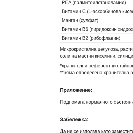
PEA (палмитоилетаноламид)
Витамин С (L-аскорбинова кисе
Манган (сулфат)
Витамин B6 (пиридоксин хидро
Витамин B2 (рибофлавин)
Микрокристална целулоза, расти
соли на мастни киселини, силици
*хранителни референтни стойно
**няма определена хранителна 
Приложение:
Подпомага нормалното състояние
Забележка:
Да не се използва като замести