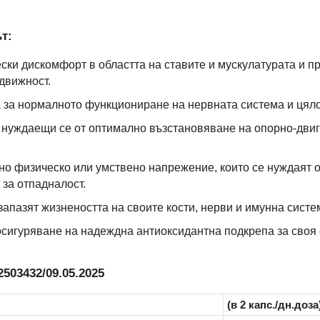
т:
ески дискомфорт в областта на ставите и мускулатурата и п
движност.
а за нормалното функциониране на нервната система и цял
, нуждаещи се от оптимално възстановяване на опорно-дви
но физическо или умствено напрежение, които се нуждаят 
за отпадналост.
запазят жизнеността на своите кости, нерви и имунна систе
 осигуряване на надеждна антиоксидантна подкрепа за своя
503432/09.05.2025
(в 2 капс./дн.доза