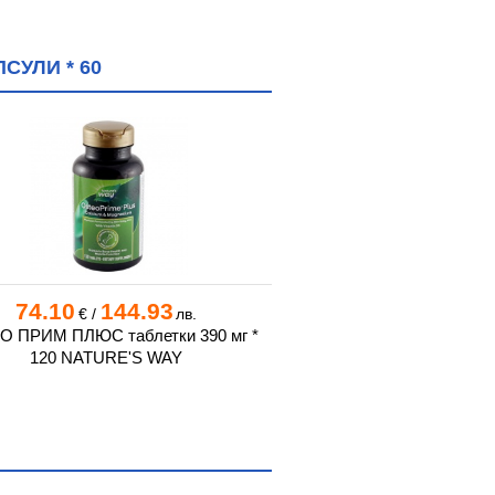
СУЛИ * 60
74.10
144.93
18.45
36
€
/
лв.
€
/
О ПРИМ ПЛЮС таблетки 390 мг *
ФЛОРАДИКС КИНДЕРВИТ
120 NATURE'S WAY
мл SALUS H