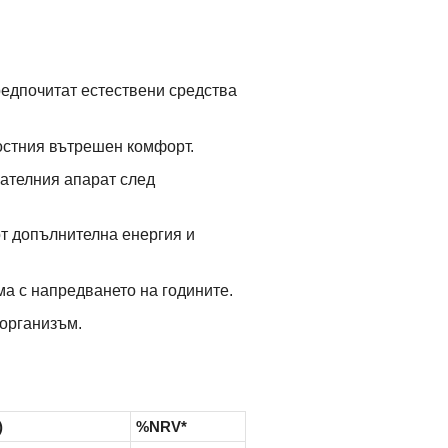
редпочитат естествени средства
остния вътрешен комфорт.
гателния апарат след
от допълнителна енергия и
ма с напредването на годините.
 организъм.
)
%NRV*