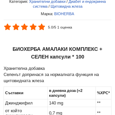
Категория:
Хранителни добавки
/
Диабет и ендокринна
система
/
Щитовидна жлеза
Марка:
BIOHERBA
5.0/5 1 оценка
БИОХЕРБА АМАЛАКИ КОМПЛЕКС +
СЕЛЕН капсули * 100
Хранителна добавка
Селенът допринася за нормалната функция на
щитовидната жлеза
в дневна доза (=2
Съставки
%ХРС*
капсули)
Джинджифил
140 mg
**
от който
0,7 mg
**