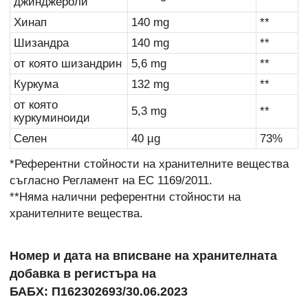
джинджероли
Хинап
140 mg
**
Шизандра
140 mg
**
от която шизандрин
5,6 mg
**
Куркума
132 mg
**
от която
5,3 mg
**
куркуминоиди
Селен
40 µg
73%
*Референтни стойности на хранителните вещества
съгласно Регламент на ЕС 1169/2011.
**Няма налични референтни стойности на
хранителните вещества.
Номер и дата на вписване на хранителната
добавка в регистъра на
БАБХ: П162302693/30.06.2023