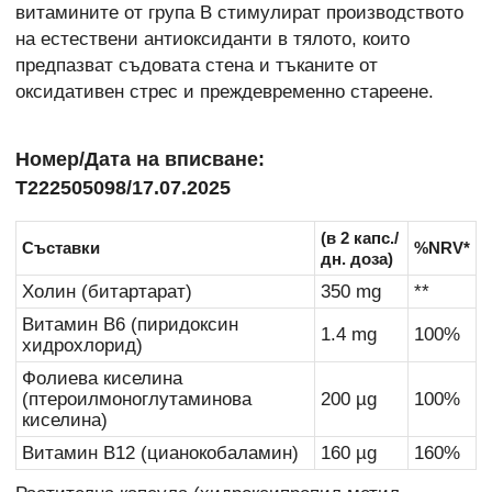
витамините от група B стимулират производството
на естествени антиоксиданти в тялото, които
предпазват съдовата стена и тъканите от
оксидативен стрес и преждевременно стареене.
Номер/Дата на вписване:
Т222505098/17.07.2025
(в 2 капс./
Съставки
%NRV*
дн. доза)
Холин (битартарат)
350 mg
**
Витамин В6 (пиридоксин
1.4 mg
100%
хидрохлорид)
Фолиева киселина
(птероилмоноглутаминова
200 µg
100%
киселина)
Витамин В12 (цианокобаламин)
160 µg
160%