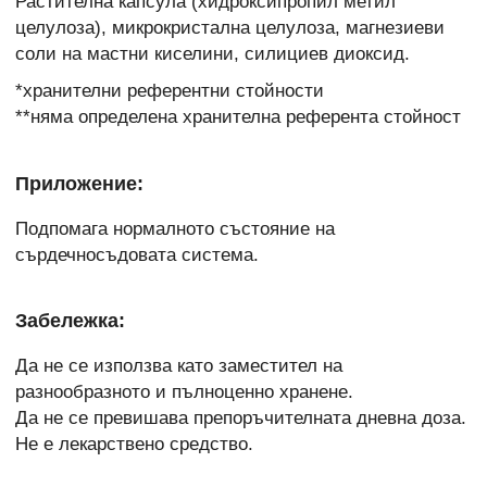
Растителна капсула (хидроксипропил метил
целулоза), микрокристална целулоза, магнезиеви
соли на мастни киселини, силициев диоксид.
*хранителни референтни стойности
**няма определена хранителна референта стойност
Приложение:
Подпомага нормалното състояние на
сърдечносъдовата система.
Забележка:
Да не се използва като заместител на
разнообразното и пълноценно хранене.
Да не се превишава препоръчителната дневна доза.
Не е лекарствено средство.