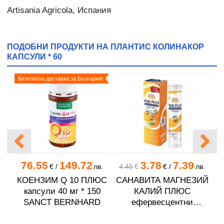
Artisania Agricola, Испания
ПОДОБНИ ПРОДУКТИ НА ПЛАНТИС КОЛИНАКОР
КАПСУЛИ * 60
Безплатна доставка за България!
76.55
149.72
3.78
7.39
€
/
лв.
4.45
€
€
/
лв.
КОЕНЗИМ Q 10 ПЛЮС
САНАВИТА МАГНЕЗИЙ
Ц
НС
капсули 40 мг * 150
КАЛИЙ ПЛЮС
SANCT BERNHARD
ефервесцентни
таблетки * 20