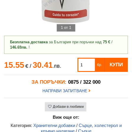
1 от 1
Безплатна доставка
за България при поръчки над
75 €
/
146.69лв.
!
15.55
30.41
КУПИ
бр.
€
/
лв.
ЗА ПОРЪЧКИ:
0875 / 322 000
НАПРАВИ ЗАПИТВАНЕ
Добави в любими
Виж още от:
Категория:
Хранителни добавки
/
Сърце, холестерол и
кръвно налягане
/
Сърце