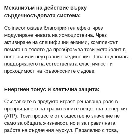
Механизъм на действие върху
сърдечносъдовата система:
Colinacor оказва благоприятен ефект чрез
модулиране нивата на хомоцистеина. Чрез
активиране на специфични ензими, комплексът
помага на тялото да преобразува този метаболит в
полезни или неутрални съединения. Това подпомага
поддържането на естествената еластичност и
проходимост на кръвоносните съдове.
Енергиен тонус и клетъчна защита:
Съставките в продукта играят решаваща роля в
превръщането на хранителните вещества в енергия
(ATP). Този процес е от съществено значение не
само за общата жизненост, но и за правилната
работа на сърдечния мускул. Паралелно с това,