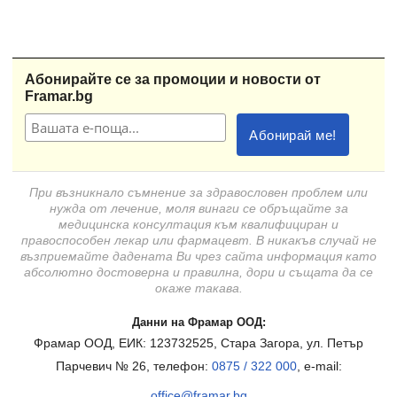
Абонирайте се за промоции и новости от
Framar.bg
При възникнало съмнение за здравословен проблем или
нужда от лечение, моля винаги се обръщайте за
медицинска консултация към квалифициран и
правоспособен лекар или фармацевт. В никакъв случай не
възприемайте дадената Ви чрез сайта информация като
абсолютно достоверна и правилна, дори и същата да се
окаже такава.
Данни на Фрамар ООД:
Фрамар ООД, ЕИК: 123732525, Стара Загора, ул. Петър
Парчевич № 26, телефон:
0875 / 322 000
, e-mail:
office@framar.bg