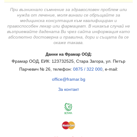
При възникнало съмнение за здравословен проблем или
нужда от лечение, моля винаги се обръщайте за
медицинска консултация към квалифициран и
правоспособен лекар или фармацевт. В никакъв случай не
възприемайте дадената Ви чрез сайта информация като
абсолютно достоверна и правилна, дори и същата да се
окаже такава.
Данни на Фрамар ООД:
Фрамар ООД, ЕИК: 123732525, Стара Загора, ул. Петър
Парчевич № 26, телефон:
0875 / 322 000
, e-mail:
office@framar.bg
За контакт