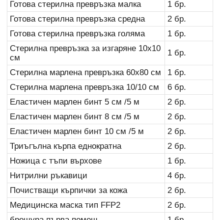
Готова стерилна превръзка малка
1 бр.
Готова стерилна превръзка средна
2 бр.
Готова стерилна превръзка голяма
1 бр.
Стерилна превръзка за изгаряне 10х10
1 бр.
см
Стерилна марлена превръзка 60х80 см
1 бр.
Стерилна марлена превръзка 10/10 см
6 бр.
Еластичен марлен бинт 5 см /5 м
2 бр.
Еластичен марлен бинт 8 см /5 м
2 бр.
Еластичен марлен бинт 10 см /5 м
2 бр.
Триъгълна кърпа еднократна
2 бр.
Ножица с тъпи върхове
1 бр.
Нитрилни ръкавици
4 бр.
Почистващи кърпички за кожа
2 бр.
Медицинска маска тип FFP2
2 бр.
брошура първа помощ
1 бр.