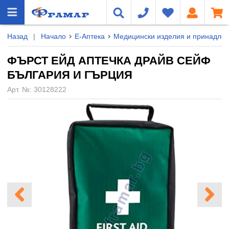
Назад
|
Начало
Е-Аптека
Медицински изделия и принадле
ФЪРСТ ЕЙД АПТЕЧКА ДРАЙВ СЕЙФ
БЪЛГАРИЯ И ГЪРЦИЯ
Арт. №:
30128222