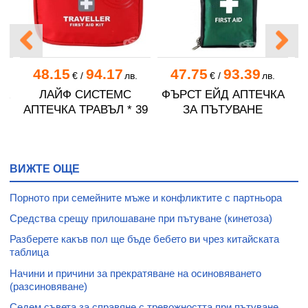
48.15
94.17
47.75
93.39
.
€
/
лв.
€
/
лв.
КА
ЛАЙФ СИСТЕМС
ФЪРСТ ЕЙД АПТЕЧКА
АПТЕЧКА ТРАВЪЛ * 39
ЗА ПЪТУВАНЕ
ВИЖТЕ ОЩЕ
Порното при семейните мъже и конфликтите с партньора
Средства срещу прилошаване при пътуване (кинетоза)
Разберете какъв пол ще бъде бебето ви чрез китайската
таблица
Начини и причини за прекратяване на осиновяването
(разсиновяване)
Седем съвета за справяне с тревожността при пътуване