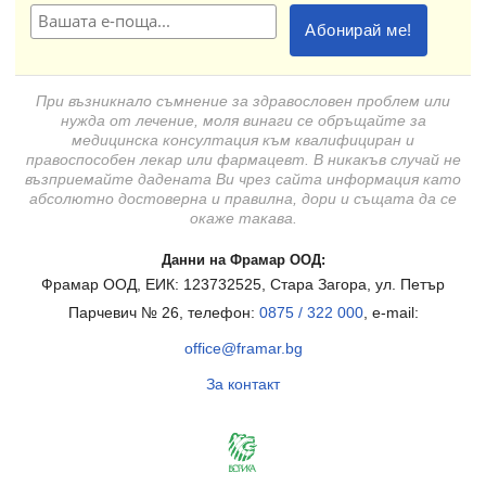
При възникнало съмнение за здравословен проблем или
нужда от лечение, моля винаги се обръщайте за
медицинска консултация към квалифициран и
правоспособен лекар или фармацевт. В никакъв случай не
възприемайте дадената Ви чрез сайта информация като
абсолютно достоверна и правилна, дори и същата да се
окаже такава.
Данни на Фрамар ООД:
Фрамар ООД, ЕИК: 123732525, Стара Загора, ул. Петър
Парчевич № 26, телефон:
0875 / 322 000
, e-mail:
office@framar.bg
За контакт