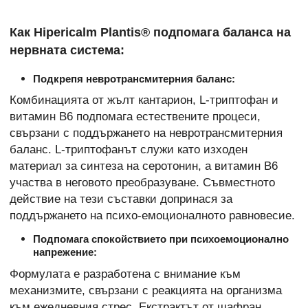
Как Hipericalm Plantis® подпомага баланса на
нервната система:
Подкрепя невротрансмитерния баланс:
Комбинацията от жълт кантарион, L-триптофан и
витамин B6 подпомага естествените процеси,
свързани с поддържането на невротрансмитерния
баланс. L-триптофанът служи като изходен
материал за синтеза на серотонин, а витамин B6
участва в неговото преобразуване. Съвместното
действие на тези съставки допринася за
поддържането на психо-емоционалното равновесие.
Подпомага спокойствието при психоемоционално
напрежение:
Формулата е разработена с внимание към
механизмите, свързани с реакцията на организма
към ежедневния стрес. Екстрактът от шафран