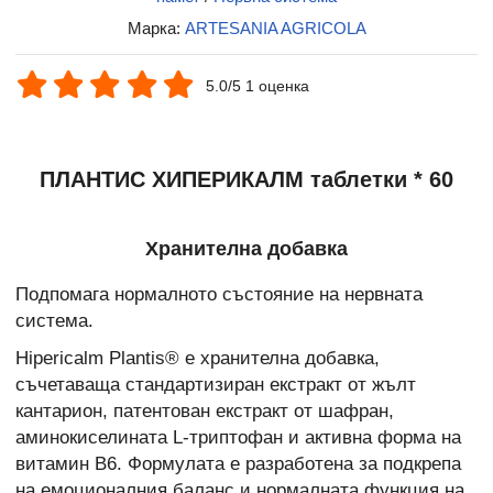
Марка:
ARTESANIA AGRICOLA
5.0/5 1 оценка
ПЛАНТИС ХИПЕРИКАЛМ таблетки * 60
Хранителна добавка
Подпомага нормалното състояние на нервната
система.
Hipericalm Plantis® е хранителна добавка,
съчетаваща стандартизиран екстракт от жълт
кантарион, патентован екстракт от шафран,
аминокиселината L-триптофан и активна форма на
витамин B6. Формулата е разработена за подкрепа
на емоционалния баланс и нормалната функция на