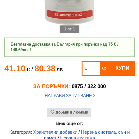
1 от 1
Безплатна доставка
за България при поръчки над
75 €
/
146.69лв.
!
41.10
80.38
КУПИ
бр.
€
/
лв.
ЗА ПОРЪЧКИ:
0875 / 322 000
НАПРАВИ ЗАПИТВАНЕ
Добави в любими
Виж още от:
Категория:
Хранителни добавки
/
Нервна система, сън и
памет
/
Нервна система