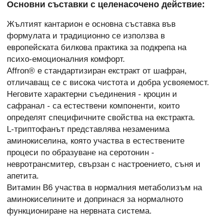
Основни съставки с целенасочено действие:
Жълтият кантарион е основна съставка във
формулата и традиционно се използва в
европейската билкова практика за подкрепа на
психо-емоционалния комфорт.
Affron® е стандартизиран екстракт от шафран,
отличаващ се с висока чистота и добра усвояемост.
Неговите характерни съединения - кроцин и
сафранал - са естествени компоненти, които
определят специфичните свойства на екстракта.
L-триптофанът представлява незаменима
аминокиселина, която участва в естествените
процеси по образуване на серотонин -
невротрансмитер, свързан с настроението, съня и
апетита.
Витамин B6 участва в нормалния метаболизъм на
аминокиселините и допринася за нормалното
функциониране на нервната система.