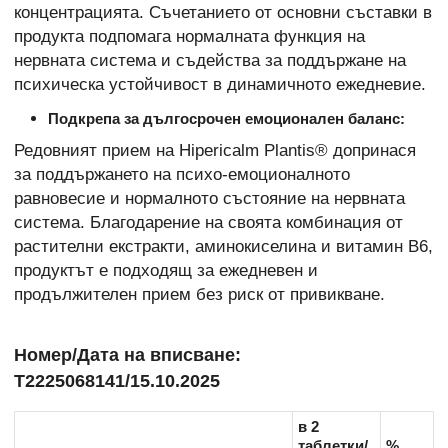
концентрацията. Съчетанието от основни съставки в
продукта подпомага нормалната функция на
нервната система и съдейства за поддържане на
психическа устойчивост в динамичното ежедневие.
Подкрепа за дългосрочен емоционален баланс:
Редовният прием на Hipericalm Plantis® допринася
за поддържането на психо-емоционалното
равновесие и нормалното състояние на нервната
система. Благодарение на своята комбинация от
растителни екстракти, аминокиселина и витамин B6,
продуктът е подходящ за ежедневен и
продължителен прием без риск от привикване.
Номер/Дата на вписване:
Т2225068141/15.10.2025
в 2
таблетки/
%