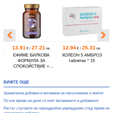
13.91
27.21
12.94
25.31
.
€
/
лв.
€
/
лв.
 *
ЕФИМЕ БИЛКОВА
ХОЛЕОН 5 АМБРОЗ
ФОРМУЛА ЗА
таблетки * 15
СПОКОЙСТВИЕ +
МАГНЕЗИЙ И
ВИТАМИН В6 капсули *
ВИЖТЕ ОЩЕ
60
Хранителни добавки и витамини за напълняване и апетит
По кое време на деня се пият витамините и добавките
Растат случаите на чернодробни увреждания след прием на
хранителни добавки