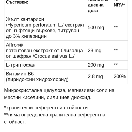
Съставки:
дневна
NRV*
доза
Жълт кантарион
/Hypericum perforatum L./ екстракт
500 mg
**
от цъфтящи върхове, титруван
до 3% хиперицин
Affron®
патентован екстракт от близалца
28 mg
**
от шафран /Crocus sativus L./
L-триптофан
200 mg
**
Витамин B6
2.8 mg
200%
(пиридоксин хидрохлорид)
Микрокристална целулоза, магнезиеви соли на
мастни киселини, силициев диоксид.
*хранителни референтни стойности.
**няма определена хранителна референтна
стойност.