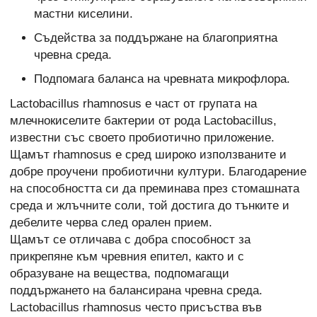
мастни киселини.
Съдейства за поддържане на благоприятна
чревна среда.
Подпомага баланса на чревната микрофлора.
Lactobacillus rhamnosus е част от групата на
млечнокиселите бактерии от рода Lactobacillus,
известни със своето пробиотично приложение.
Щамът rhamnosus е сред широко използваните и
добре проучени пробиотични култури. Благодарение
на способността си да преминава през стомашната
среда и жлъчните соли, той достига до тънките и
дебелите черва след орален прием.
Щамът се отличава с добра способност за
прикрепяне към чревния епител, както и с
образуване на вещества, подпомагащи
поддържането на балансирана чревна среда.
Lactobacillus rhamnosus често присъства във