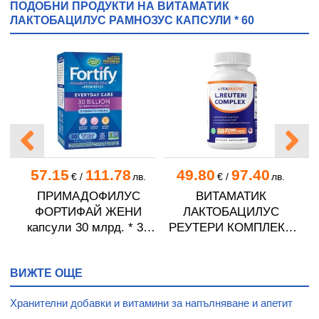
ПОДОБНИ ПРОДУКТИ НА ВИТАМАТИК
ЛАКТОБАЦИЛУС РАМНОЗУС КАПСУЛИ * 60
57.15
111.78
49.80
97.40
.
€
/
лв.
€
/
лв.
ПРИМАДОФИЛУС
ВИТАМАТИК
ФОРТИФАЙ ЖЕНИ
ЛАКТОБАЦИЛУС
капсули 30 млрд. * 30
РЕУТЕРИ КОМПЛЕКС
д
NATURE'S WAY
капсули * 60
ВИЖТЕ ОЩЕ
Хранителни добавки и витамини за напълняване и апетит