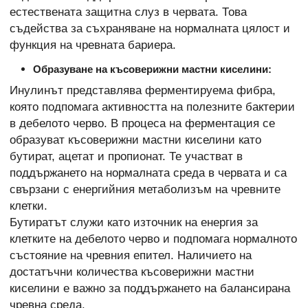
естествената защитна слуз в червата. Това
съдейства за съхраняване на нормалната цялост и
функция на чревната бариера.
Образуване на късоверижни мастни киселини:
Инулинът представлява ферментируема фибра,
която подпомага активността на полезните бактерии
в дебелото черво. В процеса на ферментация се
образуват късоверижни мастни киселини като
бутират, ацетат и пропионат. Те участват в
поддържането на нормалната среда в червата и са
свързани с енергийния метаболизъм на чревните
клетки.
Бутиратът служи като източник на енергия за
клетките на дебелото черво и подпомага нормалното
състояние на чревния епител. Наличието на
достатъчни количества късоверижни мастни
киселини е важно за поддържането на балансирана
чревна среда.