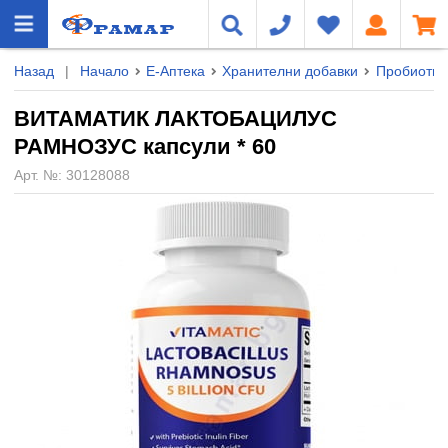
Назад
|
Начало
Е-Аптека
Хранителни добавки
Пробиотиц
ВИТАМАТИК ЛАКТОБАЦИЛУС
РАМНОЗУС капсули * 60
Арт. №:
30128088