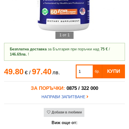
1 от 1
Безплатна доставка
за България при поръчки над
75 €
/
146.69лв.
!
49.80
97.40
КУПИ
бр.
€
/
лв.
ЗА ПОРЪЧКИ:
0875 / 322 000
НАПРАВИ ЗАПИТВАНЕ
Добави в любими
Виж още от: