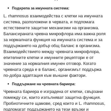
Подкрепа за имунната система:
L. rhamnosus взаимодейства с клетки на имунната
система, разположени в червата, и подпомага
естествените защитни механизми на организма.
Балансираната чревна микрофлора има важна роля
за нормалната функция на имунната система и за
поддържането на добър общ баланс в организма.
Взаимодействието между чревната микрофлора,
епителните клетки и имунните рецептори е от
значение за нормалния имунен отговор. Когато
чревната среда е в баланс, организмът поддържа
по-добра адаптация към външни фактори.
Поддържане на чревната бариера:
Чревната бариера е изградена от клетки, свързани
помежду си, които изпълняват защитна функция.
Пробиотичните щамове, сред които и L. rhamnosus,
подпомагат поддържането на тези връзки и