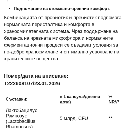
Подпомагане на стомашно-чревния комфорт:
Комбинацията от пробиотик и пребиотик подпомага
нормалната перисталтика и комфорта в
храносмилателната система. Чрез поддържане на
баланса на чревната микрофлора и нормалните
ферментационни процеси се създават условия за
по-добро храносмилане и оптимално усвояване на
хранителните вещества.
Номер/дата на вписване:
Т222608107/23.01.2026
в 1 капсула/дневна
%
Съставки:
доза)
NRV*
Лактобацилус
Рамнозус
5 млрд. CFU
**
(Lactobacillus
Rhamnosus)