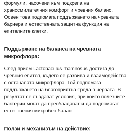
формули, насочени към подкрепа на
храносмилателния комфорт и чревния баланс.
Освен това подпомага поддържането на чревната
бариера и естествената защитна функция на
епителните клетки.
Поддържане на баланса на чревната
микрофлора:
След прием Lactobacillus rhamnosus достига до
чревния епител, където се развива и взаимодейства
с останалата микрофлора. Той подпомага
поддържането на благоприятна среда в червата. В
резултат се създават условия, при които полезните
бактерии могат да преобладават и да подпомагат
естествения микробен баланс.
Ползи и механизъм на действие: