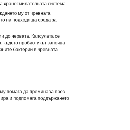
на храносмилателната система.
ждането му от чревната
то на подходяща среда за
и до червата. Капсулата се
, където пробиотикът започва
зните бактерии в чревната
о му помага да преминава през
ивира и подпомага поддържането