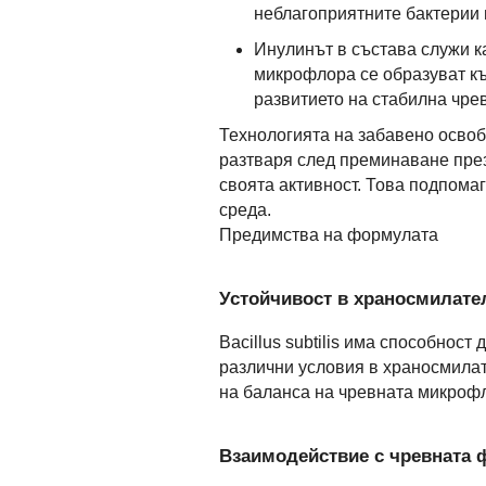
неблагоприятните бактерии 
Инулинът в състава служи к
микрофлора се образуват к
развитието на стабилна чре
Технологията на забавено освоб
разтваря след преминаване през
своята активност. Това подпома
среда.
Предимства на формулата
Устойчивост в храносмилател
Bacillus subtilis има способнос
различни условия в храносмилат
на баланса на чревната микроф
Взаимодействие с чревната 