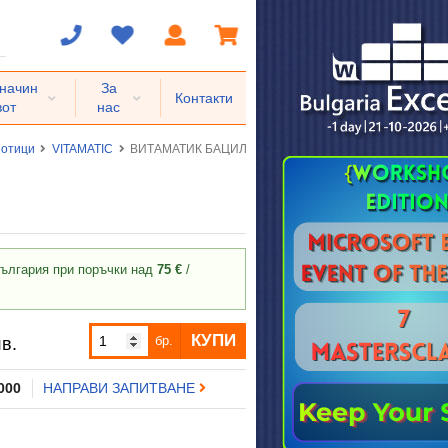
 начин
За
Контакти
вот
нас
иотици
VITAMATIC
ВИТАМАТИК БАЦИЛУС СУБТИЛИС капсули * 60
ългария при поръчки над
75 €
/
КУПИ
бр.
в.
 000
НАПРАВИ ЗАПИТВАНЕ