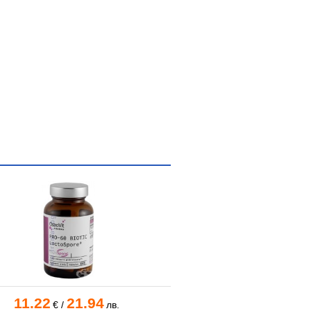
11.22
21.94
14.35
28
€
/
лв.
€
/