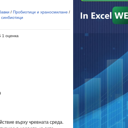
бавки
/
Пробиотици и храносмилане
/
 синбиотици
5 1 оценка
0
ействие върху чревната среда.