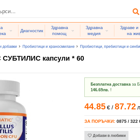
на
Здравна
Здравна
Здраве и
Диагностик
ека
помощ
медия
на жи
и добавки
Пробиотици и храносмилане
Пробиотици, пребиотици и синб
СУБТИЛИС капсули * 60
Безплатна доставка
за Б
146.69лв.
!
44.85
87.72
€
/
л
ЗА ПОРЪЧКИ:
0875 / 322
Добави в любими