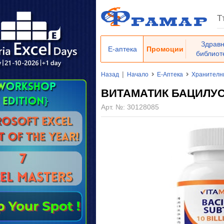
Здрав
Е-аптека
Промоции
библиот
|
Назад
Начало
Е-Аптека
Хранителн
ВИТАМАТИК БАЦИЛУС 
Арт. №:
30128085