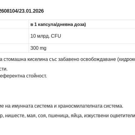
608104/23.01.2026
в 1 капсула/дневна доза)
10 млрд. CFU
300 mg
на стомашна киселина със забавено освобождаване (хидро
сти.
еферентна стойност.
е на имунната система и храносмилателната система.
, нишесте, мая, соя, пшеница, яйца, изкуствени оцветители