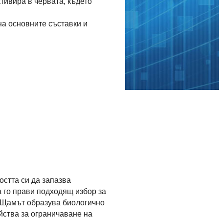
ктивира в червата, където
а основните съставки и
остта си да запазва
 го прави подходящ избор за
. Щамът образува биологично
йства за ограничаване на