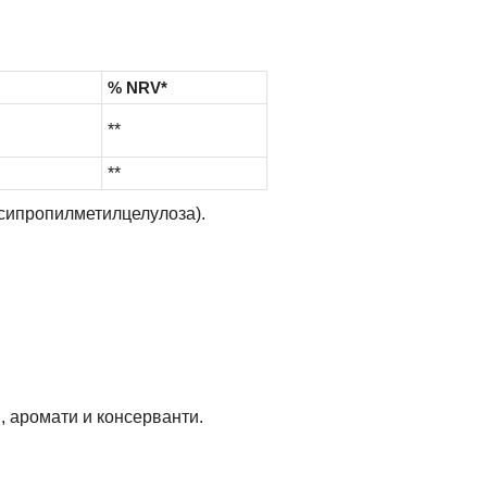
% NRV*
**
**
ксипропилметилцелулоза).
, аромати и консерванти.