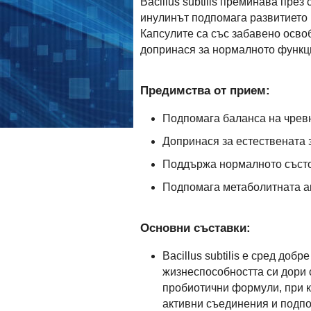
Bacillus subtilis преминава през
инулинът подпомага развитието 
Капсулите са със забавено осво
допринася за нормалното функц
Предимства от прием:
Подпомага баланса на чрев
Допринася за естествената 
Поддържа нормалното състо
Подпомага метаболитната ак
Основни съставки:
Bacillus subtilis е сред до
жизнеспособността си дори 
пробиотични формули, при к
активни съединения и подпо