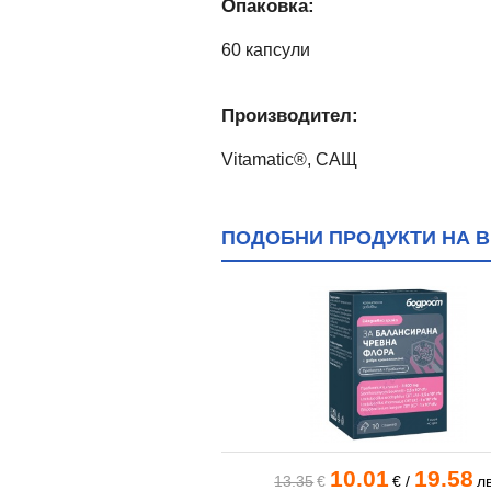
Опаковка:
60 капсули
Производител:
Vitamatic®, САЩ
ПОДОБНИ ПРОДУКТИ НА В
.26
18.11
10.01
19.58
€
/
лв.
13.35
€
€
/
лв