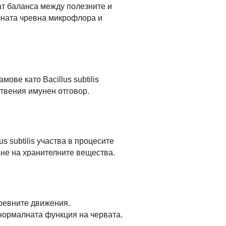
гат баланса между полезните и
езната чревна микрофлора и
ове като Bacillus subtilis
ствения имунен отговор.
 subtilis участва в процесите
ане на хранителните вещества.
чревните движения.
нормалната функция на червата.