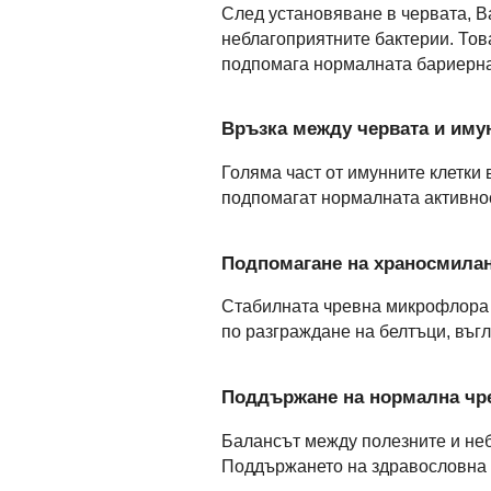
След установяване в червата, Ba
неблагоприятните бактерии. Тов
подпомага нормалната бариерна
Връзка между червата и иму
Голяма част от имунните клетки 
подпомагат нормалната активнос
Подпомагане на храносмилан
Стабилната чревна микрофлора по
по разграждане на белтъци, въг
Поддържане на нормална чре
Балансът между полезните и неб
Поддържането на здравословна 