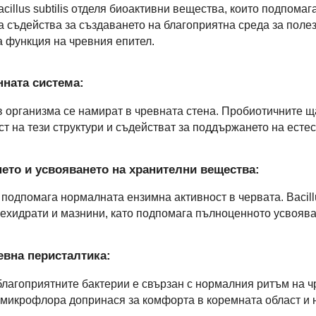
cillus subtilis отделя биоактивни вещества, които подпома
а съдейства за създаването на благоприятна среда за пол
 функция на чревния епител.
нната система:
в организма се намират в чревната стена. Пробиотичните щам
т на тези структури и съдействат за поддържането на есте
ето и усвояването на хранителни вещества:
дпомага нормалната ензимна активност в червата. Bacillus
лехидрати и мазнини, като подпомага пълноценното усвояв
вна перисталтика:
лагоприятните бактерии е свързан с нормалния ритъм на 
микрофлора допринася за комфорта в коремната област и 