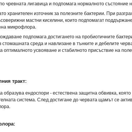
по чревната лигавица и подпомага нормалното състояние 
ато хранителен източник за полезните бактерии. При разгра
ъсоверижни мастни киселини, които подпомагат поддържане
вна микрофлора.
ождаване подпомага достигането на пробиотичните бактери
 стомашната среда и навлизане в тънките и дебелите черва
га оптималното усвояване и стабилното присъствие на поле
ния тракт:
т да образува ендоспори - естествена защитна обвивка, коят
елната система. След достигане до червата щамът се акт
лора.
флора: