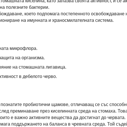
 стомашната киселина, като запазва своята активност, и се а
на полезните бактерии.
бождаване, което подпомага постепенното освобождаване н
иониране на имунната и храносмилателната система.
ната микрофлора.
защита на организма.
яние на стомашната лигавица.
тивност в дебелото черво.
бре познатите пробиотични щамове, отличаващ се със способн
след преминаване през киселинната среда на стомаха. Това
оито е важно активните вещества да достигнат до червата
мага поддържането на баланса в чревната среда. Той съде