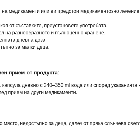
 на медикаменти или ви предстои медикаментозно лечение 
коя от съставките, преустановете употребата.
тел на разнообразното и пълноценно хранене.
елната дневна доза.
тъпно за малки деца.
ен прием от продукта:
1 капсула дневно с 240–350 ml вода или според указанията 
лед прием на други медикаменти.
о място, недостъпно за деца, далеч от пряка слънчева свет