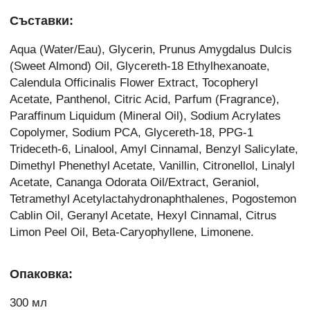
Съставки:
Aqua (Water/Eau), Glycerin, Prunus Amygdalus Dulcis
(Sweet Almond) Oil, Glycereth-18 Ethylhexanoate,
Calendula Officinalis Flower Extract, Tocopheryl
Acetate, Panthenol, Citric Acid, Parfum (Fragrance),
Paraffinum Liquidum (Mineral Oil), Sodium Acrylates
Copolymer, Sodium PCA, Glycereth-18, PPG-1
Trideceth-6, Linalool, Amyl Cinnamal, Benzyl Salicylate,
Dimethyl Phenethyl Acetate, Vanillin, Citronellol, Linalyl
Acetate, Cananga Odorata Oil/Extract, Geraniol,
Tetramethyl Acetylactahydronaphthalenes, Pogostemon
Cablin Oil, Geranyl Acetate, Hexyl Cinnamal, Citrus
Limon Peel Oil, Beta-Caryophyllene, Limonene.
Опаковка:
300 мл