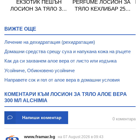
ЕКЗОТИК ПЕШЪН
PERFUME ЛОСИОН ЗА
P
ЛОСИОН ЗА ТЯЛО 350
ТЯЛО КЕХЛИБАР 250
мл
мл
А
ВИЖТЕ ОЩЕ
RE
Лечение на дехидратация (рехидратация)
Домашни средства срещу суха и напукана кожа на ръцете
Как да си захванем алое вера от листо или издънка
Усойниче, Обикновено усойниче
Направете сок и гел от алое вера в домашни условия
КОМЕНТАРИ КЪМ ЛОСИОН ЗА ТЯЛО АЛОЕ ВЕРА
300 МЛ ALCHIMIA
Напиши коментар
0 коментара
www.framar.bg
на 07 August 2026 в 09:43