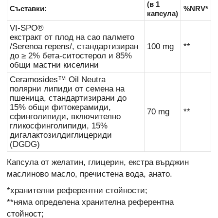
(в 1
Съставки:
%NRV*
капсула)
VI-SPO®
екстракт от плод на сао палмето
/Serenoa repens/, стандартизиран
100 mg
**
до ≥ 2% бета-ситостерол и 85%
общи мастни киселини
Ceramosides™ Oil Neutra
полярни липиди от семена на
пшеница, стандартизирани до
15% общи фитокерамиди,
70 mg
**
сфинголипиди, включително
гликосфинголипиди, 15%
дигалактозилдиглицериди
(DGDG)
Капсула от желатин, глицерин, екстра върджин
маслиново масло, пречистена вода, анато.
*хранителни референтни стойности;
**няма определена хранителна референтна
стойност;