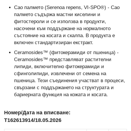
Сао палмето (Serenoa repens, VI-SPO®) - Сао
палмето съдържа мастни киселини и
фитостероли и се използва в продукти,
насочени към поддържане на нормалното
състояние на косата и скалпа. В продукта е
включен стандартизиран екстракт.
Ceramosides™ (фитокерамиди от пшеница) -
Ceramosides™ представляват растителни
липиди, включително фитокерамиди и
сфинголипиди, извлечени от семена на
пшеница. Тези съединения участват в процеси,
свързани с поддържането на структурата и
бариерната функция на кожата и косата.
Номер/Дата на вписване:
Т162613914/18.05.2026