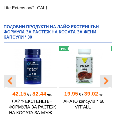
Life Extension®, САЩ
ПОДОБНИ ПРОДУКТИ НА ЛАЙФ ЕКСТЕНШЪН
ФОРМУЛА ЗА РАСТЕЖ НА КОСАТА ЗА ЖЕНИ
КАПСУЛИ * 30
Нов
Н
42.15
82.44
19.95
39.02
.
€
/
лв.
€
/
лв.
В
ЛАЙФ ЕКСТЕНШЪН
АНАТО капсули * 60
ФОРМУЛА ЗА РАСТЕЖ
VIT`ALL+
А
НА КОСАТА ЗА МЪЖЕ
к