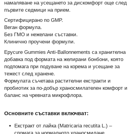
намаляване на усещането за дискомфорт още след
първите седмици на прием.
Сертифицирано по GMP.
Веган формула.
Без ГМО и нежелани съставки.
Клинично проучени формули.
Epycure Gummies Anti-Ballonnements са хранителна
добавка под формата на желирани бонбони, която
подпомага при подуване на корема и усещане за
тежест след хранене.
Формулата съчетава растителни екстракти и
пробиотик за по-добър храносмилателен комфорт и
баланс на чревната микрофлора.
Основните съставки включват:
Екстракт от лайка (Matricaria recutita L.) –
спомага за нормалното храносмилане.