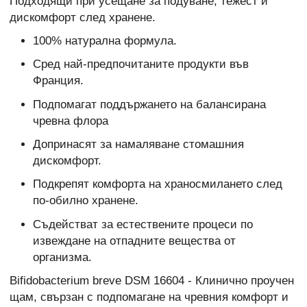
Подходящи при усещане за подуване, тежест и
дискомфорт след хранене.
100% натурална формула.
Сред най-предпочитаните продукти във
Франция.
Подпомагат поддържането на балансирана
чревна флора
Допринасят за намаляване стомашния
дискомфорт.
Подкрепят комфорта на храносмилането след
по-обилно хранене.
Съдействат за естествените процеси по
извеждане на отпадните вещества от
организма.
Bifidobacterium breve DSM 16604 - Клинично проучен
щам, свързан с подпомагане на чревния комфорт и