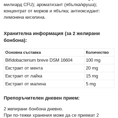
милиард CFU); ароматизант (ябълка/круша);
концентрат от морков и ябълка; антиоксидант:
лимонена киселина.
Хранителна информация (за 2 желирани
бонбона):
Основна съставка
Количество
Bifidobacterium breve DSM 16604
100 mg
Екстракт от мента
20 mg
Екстракт от лайка
15 mg
Екстракт от малина
5 mg
Препоръчителен дневен прием:
2 желирани бонбона дневно.
При по-тежки хранения може да се приемат 2