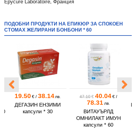
Epycure Laboratoire, Франция
ПОДОБНИ ПРОДУКТИ НА ЕПИКЮР ЗА СПОКОЕН
СТОМАХ ЖЕЛИРАНИ БОНБОНИ * 60
19.50
38.14
40.04
.
€
/
лв.
47.10
€
€
/
78.31
лв.
ДЕГАЗИН ЕНЗИМИ
И
90
капсули * 30
ВИТАУЪРЛД
ОМНИЛАКТ ИМУН
капсули * 60