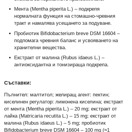
Мента (Mentha piperita L.) – подкрепя
нормалната функция на стомашно-чревния
тракт и намалява усещането за подуване.
Пробиотик Bifidobacterium breve DSM 16604 –
подпомага чревния баланс и усвояването на
хранителни вещества.
Екстракт от малина (Rubus idaeus L.) –
антиоксидантна и тонизираща подкрепа.
Съставки:
Пълнител: малтитол; желиращ агент: пектин;
киселинен регулатор: лимонена киселина; екстракт
от мента (Mentha piperita L.) – 20 mg; екстракт от
лайка (Matricaria recutita L.) – 15 mg; екстракт от
малина (Rubus idaeus L.) – 5 mg; пробиотик
Bifidobacterium breve DSM 16604 – 100 mg (≈1