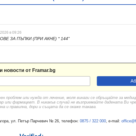
 2026 в 09:26
ОВЕ ЗА ПЪПКИ (ПРИ АКНЕ) * 144"
и новости от Framar.bg
вен проблем или нужда от лечение, моля винаги се обръщайте за меди
ар или фармацевт. В никакъв случай не възприемайте дадената Ви чр
а и правилна, дори и същата да се окаже такава.
гора, ул. Петър Парчевич № 26, телефон:
0875 / 322 000
, e-mail:
office@