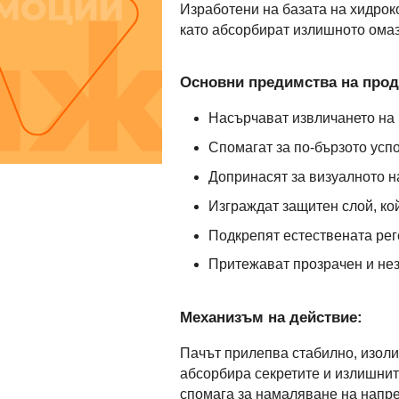
Изработени на базата на хидрок
като абсорбират излишното ома
Основни предимства на прод
Насърчават извличането на 
Спомагат за по-бързото успо
Допринасят за визуалното н
Изграждат защитен слой, ко
Подкрепят естествената рег
Притежават прозрачен и нез
Механизъм на действие:
Пачът прилепва стабилно, изоли
абсорбира секретите и излишните
спомага за намаляване на напре