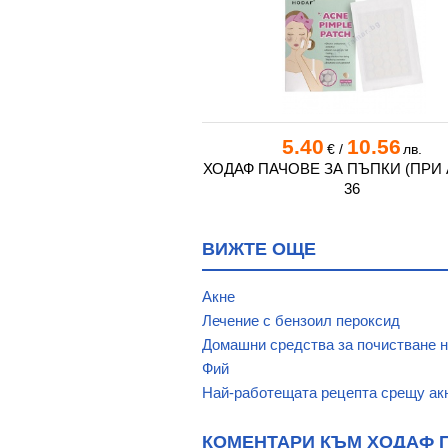
0
12.52
5.40
10.56
€
/
лв.
€
/
лв.
 ПАЧОВЕ ПРИ ПЪПКИ С
ХОДАФ ПАЧОВЕ ЗА ПЪПКИ (ПРИ 
ЛИ * 9 NOLAHOUR
36
ВИЖТЕ ОЩЕ
Акне
Лечение с бензоил пероксид
Домашни средства за почистване н
Фий
Най-работещата рецепта срещу акн
КОМЕНТАРИ КЪМ ХОДАФ ПА