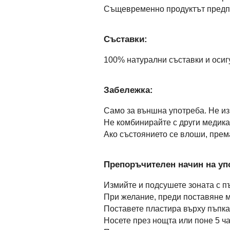
Същевременно продуктът предпаз
Съставки:
100% натурални съставки и осиг
Забележка:
Само за външна употреба. Не из
Не комбинирайте с други медика
Ако състоянието се влоши, према
Препоръчителен начин на уп
Измийте и подсушете зоната с п
При желание, преди поставяне м
Поставете пластира върху пъпкат
Носете през нощта или поне 5 ча