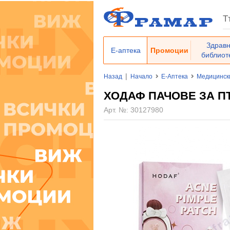
Здрав
Е-аптека
Промоции
библиот
|
Назад
Начало
Е-Аптека
Медицинск
ХОДАФ ПАЧОВЕ ЗА ПЪП
Арт. №:
30127980