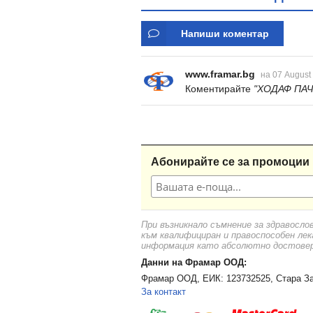
Напиши коментар
www.framar.bg
на 07 August
Коментирайте
"ХОДАФ ПАЧ
Абонирайте се за промоции 
При възникнало съмнение за здравосло
към квалифициран и правоспособен лек
информация като абсолютно достоверн
Данни на Фрамар ООД:
Фрамар ООД, ЕИК: 123732525, Стара За
За контакт