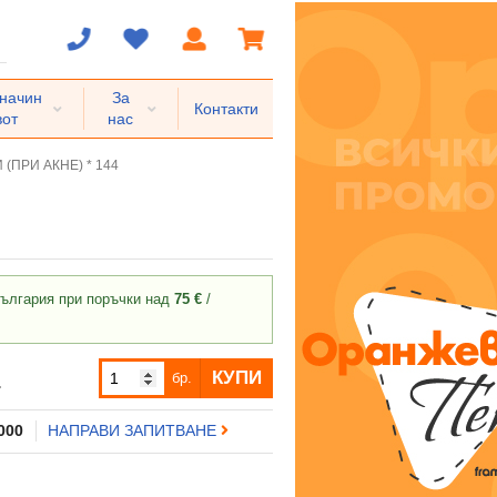
 начин
За
Контакти
вот
нас
(ПРИ АКНЕ) * 144
ългария при поръчки над
75 €
/
КУПИ
бр.
.
 000
НАПРАВИ ЗАПИТВАНЕ