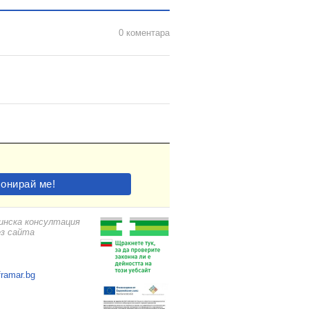
0 коментара
цинска консултация
ез сайта
framar.bg