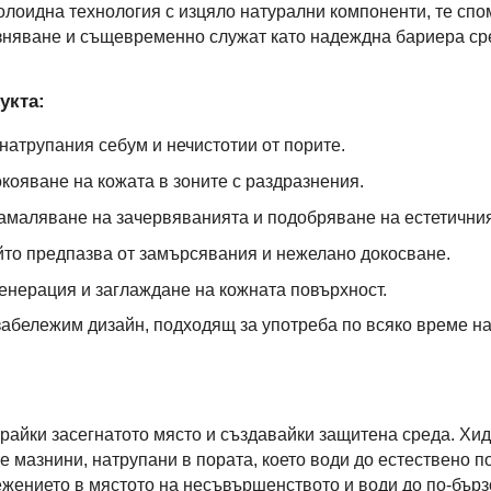
олоидна технология с изцяло натурални компоненти, те спом
зняване и същевременно служат като надеждна бариера ср
укта:
натрупания себум и нечистотии от порите.
кояване на кожата в зоните с раздразнения.
амаляване на зачервяванията и подобряване на естетичния
йто предпазва от замърсявания и нежелано докосване.
енерация и заглаждане на кожната повърхност.
абележим дизайн, подходящ за употреба по всяко време н
райки засегнатото място и създавайки защитена среда. Хи
 мазнини, натрупани в пората, което води до естествено п
жението в мястото на несъвършенството и води до по-бърз