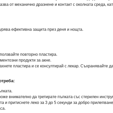
ва от механично дразнене и контакт с околната среда, ка
урява ефективна защита през деня и нощта.
ползвайте повторно пластира.
ментозни продукти за акне.
хнете пластира и се консултирай с лекар. Съхранявайте да
отреба:
ъпката.
оже внимателно да третирате пъпката със стерилен инстру
а и притиснете леко за 3 до 5 секунди за добро прилепване
са.