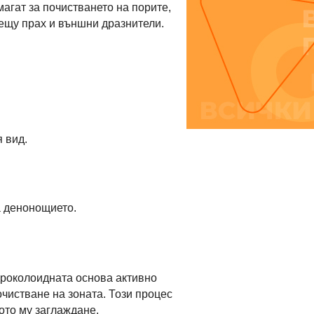
агат за почистването на порите,
ещу прах и външни дразнители.
 вид.
а денонощието.
дроколоидната основа активно
очистване на зоната. Този процес
ото му заглаждане.