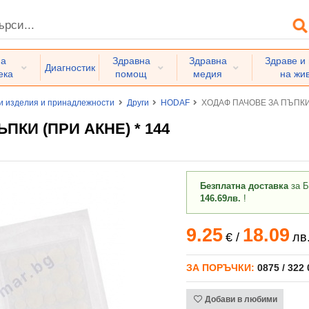
на
Здравна
Здравна
Здраве и
Диагностик
ека
помощ
медия
на жи
и изделия и принадлежности
Други
HODAF
ХОДАФ ПАЧОВЕ ЗА ПЪПКИ 
КИ (ПРИ АКНЕ) * 144
Безплатна доставка
за Б
146.69лв.
!
9.25
18.09
€
/
лв
ЗА ПОРЪЧКИ:
0875 / 322
Добави в любими