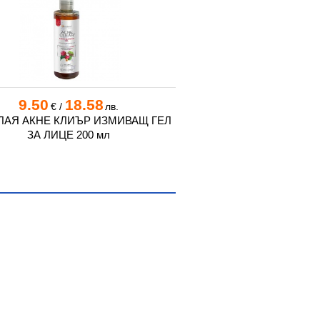
9.50
18.58
5.57
10.
€
/
лв.
€
/
АЯ АКНЕ КЛИЪР ИЗМИВАЩ ГЕЛ
ЦЕТУА ЛЕПЕНКИ ПРО
ЗА ЛИЦЕ 200 мл
ВИДА * 45 +