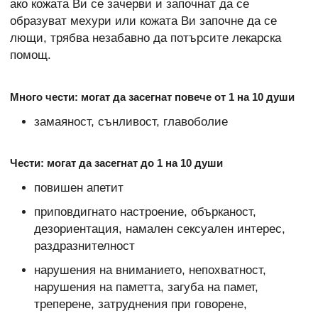
ако кожата Ви се зачерви и започнат да се
образуват мехури или кожата Ви започне да се
лющи, трябва незабавно да потърсите лекарска
помощ.
Много чести: могат да засегнат повече от 1 на 10 души
замаяност, сънливост, главоболие
Чести: могат да засегнат до 1 на 10 души
повишен апетит
приповдигнато настроение, обърканост,
дезориентация, намален сексуален интерес,
раздразнителност
нарушения на вниманието, непохватност,
нарушения на паметта, загуба на памет,
треперене, затруднения при говорене,