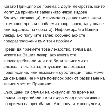
Когато Принципо се приема с други лекарства, които
могат да причинят запек (като някои видове
болкоуспокояващи), е възможно да настъпят някои
стомашно-чревни проблеми (напр. запек, запушване
или парализа на червата). Информирайте Вашия
лекар, ако получите запек, особено ако сте
предразположени към този проблем.
Преди да приемете това лекарство, трябва да
кажете на Вашия лекар, ако някога сте
злоупотребявали или сте били зависими от
алкохол, лекарства, отпускани по лекарско
предписание, или незаконни субстанции; това може
да означава, че имате по-висок риск от развиване на
зависимост от Принципо.
Съобщени са случаи на конвулсии по време на
прием на прегабалин или скоро след прекратяване
на приема на прегабалин. Ако получите конвулсия,