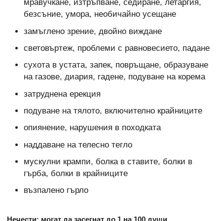
мравучкане, изтръпване, седиране, летаргия,
безсъние, умора, необичайно усещане
замъглено зрение, двойно виждане
световъртеж, проблеми с равновесието, падане
сухота в устата, запек, повръщане, образуване
на газове, диария, гадене, подуване на корема
затруднена ерекция
подуване на тялото, включително крайниците
опиянение, нарушения в походката
наддаване на телесно тегло
мускулни крампи, болка в ставите, болки в
гърба, болки в крайниците
възпалено гърло
Нечести: могат да засегнат до 1 на 100 души