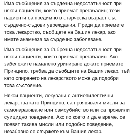
Има съобщения за сърдечна недостатъчност при
някои пациенти, които приемат прегабалин; тези
пациенти са предимно в старческа възраст със
сърдечно-съдови увреждания. Преди да приемете
това лекарство, съобщете на Вашия лекар, ако
имате анамнеза за сърдечно заболяване.
Има съобщения за бъбречна недостатъчност при
някои пациенти, които приемат прегабалин. Ако
забележите намалено уриниране докато приемате
Принципо, трябва да съобщите на Вашия лекар, тъй
като спирането на лекарството може да подобри
това състояние.
Някои пациенти, лекувани с антиепилептични
лекарства като Принципо, са проявявали мисли за
самонараняване или самоубийство или са проявили
суицидно поведение. Ако по което и да е време, се
появят такива мисли или подобно поведение,
незабавно се свържете към Вашия лекар.