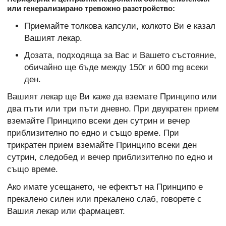
или генерализирано тревожно разстройство:
Приемайте толкова капсули, колкото Ви е казал
Вашият лекар.
Дозата, подходяща за Вас и Вашето състояние,
обичайно ще бъде между 150г и 600 mg всеки
ден.
Вашият лекар ще Ви каже да вземате Принципо или
два пъти или три пъти дневно. При двукратен прием
вземайте Принципо всеки ден сутрин и вечер
приблизително по едно и също време. При
трикратен прием вземайте Принципо всеки ден
сутрин, следобед и вечер приблизително по едно и
също време.
Ако имате усещането, че ефектът на Принципо е
прекалено силен или прекалено слаб, говорете с
Вашия лекар или фармацевт.