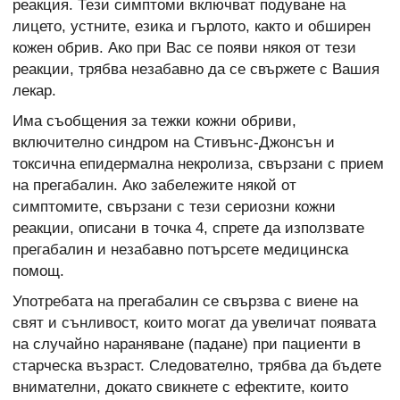
реакция. Тези симптоми включват подуване на
лицето, устните, езика и гърлото, както и обширен
кожен обрив. Ако при Вас се появи някоя от тези
реакции, трябва незабавно да се свържете с Вашия
лекар.
Има съобщения за тежки кожни обриви,
включително синдром на Стивънс-Джонсън и
токсична епидермална некролиза, свързани с прием
на прегабалин. Ако забележите някой от
симптомите, свързани с тези сериозни кожни
реакции, описани в точка 4, спрете да използвате
прегабалин и незабавно потърсете медицинска
помощ.
Употребата на прегабалин се свързва с виене на
свят и сънливост, които могат да увеличат появата
на случайно нараняване (падане) при пациенти в
старческа възраст. Следователно, трябва да бъдете
внимателни, докато свикнете с ефектите, които