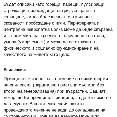
бъдат описани като горещи, парещи, пулсиращи,
стрелкащи, пробождащи, остри, усещане за
схващане, силна болезненост, изтръпване,
скованост, пробождане с игли. Периферната и
централна невропатна болка може да бъде свързана
и с промени в настроението, нарушения на съня,
умора (уморяемост) и може да се отрази на
физическото и социално функциониране и на
качеството на живота като цяло.
Епилепсия:
Принципо се използва за лечение на някои форми
на епилепсия (парциални пристъпи със или без
вторична генерализация) при възрастни. Вашият
лекар ще Ви предпише Принципо, за да Ви помогне
да лекувате Вашата епилепсия, когато
провежданото лечение не води до овладяване на
състоянието Ви. Трябва да вземате Принципо