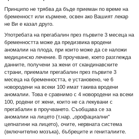
Принципо не трябва да бъде приеман по време на
бременност или кърмене, освен ако Вашият лекар
не Ви е казал друго.
Употребата на прегабалин през първите 3 месеца на
бременността може да предизвика вродени
аномалии на плода, при които може да се наложи
медицинско лечение. В проучване, което разглежда
данните, получени за жени от скандинавските
страни, приемали прегабалин през първите 3
месеца на бременността, е установено, че 6
новородени на всеки 100 имат такива вродени
аномалии. Това е сравнимо с 4 новородени на всеки
100, родени от жени, които не са лекувани с
прегабалин в проучването. Съобщава се за
аномалии на лицето (т.нар. „орофациални“
цепнатини на лицето), очите, нервната система
(включително мозъка), бъбреците и гениталиите.