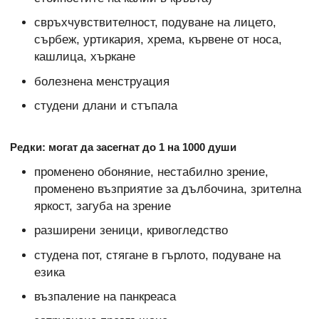
свръхчувствителност, подуване на лицето,
сърбеж, уртикария, хрема, кървене от носа,
кашлица, хъркане
болезнена менструация
студени длани и стъпала
Редки: могат да засегнат до 1 на 1000 души
променено обоняние, нестабилно зрение,
променено възприятие за дълбочина, зрителна
яркост, загуба на зрение
разширени зеници, кривогледство
студена пот, стягане в гърлото, подуване на
езика
възпаление на панкреаса