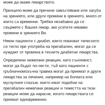
може да окаже лекарството.
Принципо може да причини замъгляване или загуба
на зрението, или други промени в зрението, много от
които са временни. Трябва незабавно да се
свържете с Вашия лекар, ако усетите някакви
промени в зрението Ви.
Някои пациенти с диабет, които покачват телесното
си тегло при употреба на прегабалин, могат да се
нуждаят от промяна в техните диабетни лекарства.
Определени нежелани реакции, като сънливост,
могат да бъдат по-чести, тъй като пациенти с
гръбначномозъчна травма могат да приемат и други
лекарства за лечение, например на болката или
мускулния спазъм, които имат подобни на
прегабалин нежелани реакции и тежестта на тези
реакции може да нарасне, когато лекарствата се
приемат едновременно.