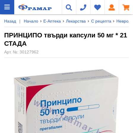
Назад
|
Начало
Е-Аптека
Лекарства
С рецепта
Невроло
ПРИНЦИПО твърди капсули 50 мг * 21
СТАДА
Арт. №:
30127962