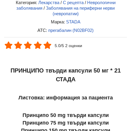
Категория:
Лекарства
/
С рецепта
/
Неврологични
заболявания
/
Заболявания на периферни нерви
(невропатии)
Марка:
STADA
ATC:
прегабалин (N02BF02)
5.0/5 2 оценки
ПРИНЦИПО твърди капсули 50 мг * 21
СТАДА
Листовка: информация за пациента
Принципо 50 mg твърди капсули
Принципо 75 mg твърди капсули
Принципо 150 mg твърди капсули