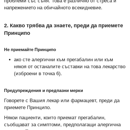
проблеми със съня. Това е различно от стреса и
напрежението на обичайното всекидневие.
2. Какво трябва да знаете, преди да приемете
Принципо
Не приемайте Принципо
ако сте алергични към прегабалин или към
някоя от останалите съставки на това лекарство
(изброени в точка 6).
Предупреждения и предпазни мерки
Говорете с Вашия лекар или фармацевт, преди да
приемете Принципо.
Някои пациенти, които приемат прегабалин,
съобщават за симптоми, предполагащи алергична