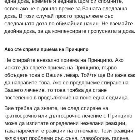
една доза, вземете я веднага щом си спомните,
освен ако не е дошло време за Вашата следваща
доза. В този случай просто продължете със
следващата доза по обичайния начин. Не вземайте
двойна доза, за да компенсирате пропуснатата доза.
Ако сте спрели приема на Принципо
Не спирайте внезапно приема на Принципо. Ако
искате да спрете приема на Принципо, първо
обсъдете това с Вашия лекар. Той/тя ще Ви каже как
да направите това. Ако се предприеме спиране на
Вашето лечение, то това трябва да стане
постепенно в продължение на поне една седмица.
Вие трябва да знаете, че след спиране на
краткосрочно или дългосрочно лечение с Принципо
може да изпитате определени нежелани реакции,
така наречените реакции на отнемане. Тези реакции
включват проблеми със съня, главоболие, гадене,