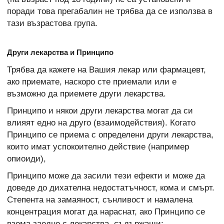
поради това прегабалин не трябва да се използва в
тази възрастова група.
Други лекарства и Принципо
Трябва да кажете на Вашия лекар или фармацевт,
ако приемате, наскоро сте приемали или е
възможно да приемете други лекарства.
Принципо и някои други лекарства могат да си
влияят едно на друго (взаимодействия). Когато
Принципо се приема с определени други лекарства,
които имат успокоително действие (например
опиоиди),
Принципо може да засили тези ефекти и може да
доведе до дихателна недостатъчност, кома и смърт.
Степента на замаяност, сънливост и намалена
концентрация могат да нараснат, ако Принципо се
взема заедно с лекарства, съдържащи: