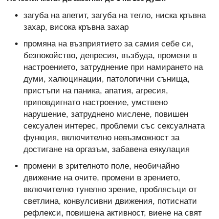
загуба на апетит, загуба на тегло, ниска кръвна
захар, висока кръвна захар
промяна на възприятието за самия себе си,
безпокойство, депресия, възбуда, промени в
настроението, затруднение при намирането на
думи, халюцинации, патологични сънища,
пристъпи на паника, апатия, агресия,
приповдигнато настроение, умствено
нарушение, затруднено мислене, повишен
сексуален интерес, проблеми със сексуалната
функция, включително невъзможност за
достигане на оргазъм, забавена еякулация
промени в зрителното поле, необичайно
движение на очите, промени в зрението,
включително тунелно зрение, проблясъци от
светлина, конвулсивни движения, потиснати
рефлекси, повишена активност, виене на свят