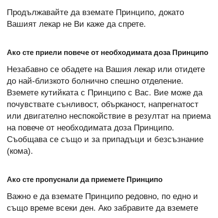
Продължавайте да вземате Принципо, докато
Вашият лекар не Ви каже да спрете.
Ако сте приели повече от необходимата доза Принципо
Незабавно се обадете на Вашия лекар или отидете
до най-близкото болнично спешно отделение.
Вземете кутийката с Принципо с Вас. Вие може да
почувствате сънливост, обърканост, напрегнатост
или двигателно неспокойствие в резултат на приема
на повече от необходимата доза Принципо.
Съобщава се също и за припадъци и безсъзнание
(кома).
Ако сте пропуснали да приемете Принципо
Важно е да вземате Принципо редовно, по едно и
също време всеки ден. Ако забравите да вземете