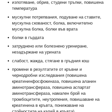
изпотяване, обрив, студени тръпки, повишена
температура
мускулни потрепвания, подуване на ставите,
мускулна скованост, болка, включително
мускулна болка, болки във врата
болки в гърдата
затруднено или болезнено уриниране,
незадържане на урината
слабост, жажда, стягане в гръдния кош
промени в резултатите от кръвни и
чернодробни изследвания (повишена
креатининфосфокиназа, повишена аланин
аминотрансфераза, повишена аспартат
аминотрансфераза, намален брой на
тромбоцитите, неутропения, повишаване на
креатинина в кръвта, понижаване на
стойностите на калий в кръвта)