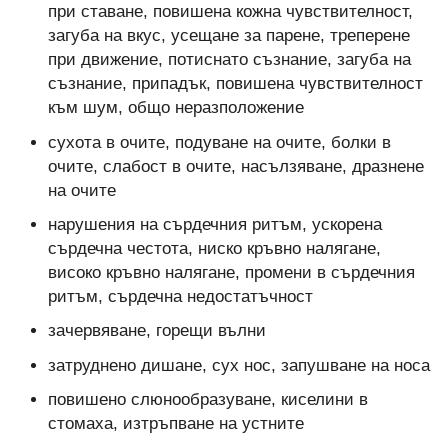
при ставане, повишена кожна чувствителност,
загуба на вкус, усещане за парене, треперене
при движение, потиснато съзнание, загуба на
съзнание, припадък, повишена чувствителност
към шум, общо неразположение
сухота в очите, подуване на очите, болки в
очите, слабост в очите, насълзяване, дразнене
на очите
нарушения на сърдечния ритъм, ускорена
сърдечна честота, ниско кръвно налягане,
високо кръвно налягане, промени в сърдечния
ритъм, сърдечна недостатъчност
зачервяване, горещи вълни
затруднено дишане, сух нос, запушване на носа
повишено слюнообразуване, киселини в
стомаха, изтръпване на устните