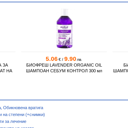
5.06
9.90
€
/
лв.
 ЗА
БИОФРЕШ LAVENDER ORGANIC OIL
Б
АТ НА
ШАМПОАН СЕБУМ КОНТРОЛ 300 мл
ШАМПО
а, Обикновена вратига
и на степени (+снимки)
ти за лечение