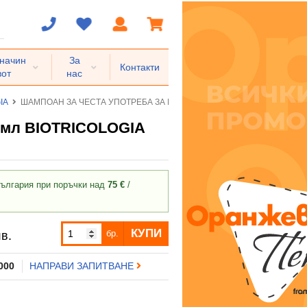
 начин
За
Контакти
вот
нас
IA
ШАМПОАН ЗА ЧЕСТА УПОТРЕБА ЗА МАЗНА И ФИНА КОСА 250 мл BIOT
мл BIOTRICOLOGIA
ългария при поръчки над
75 €
/
КУПИ
бр.
в.
 000
НАПРАВИ ЗАПИТВАНЕ