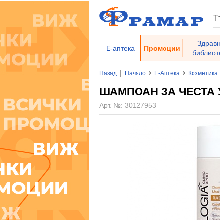
Здрав
Е-аптека
Промоции
библиот
|
Назад
Начало
Е-Аптека
Козметика
ШАМПОАН ЗА ЧЕСТА У
Арт. №:
30127953