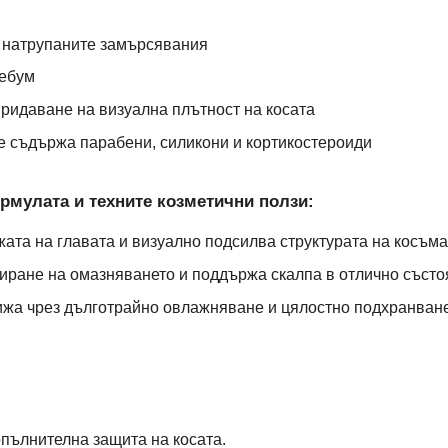
 натрупаните замърсявания
себум
ридаване на визуална плътност на косата
е съдържа парабени, силикони и кортикостероиди
мулата и техните козметични ползи:
жата на главата и визуално подсилва структурата на косъма
иране на омазняването и поддържа скалпа в отлично съст
рижа чрез дълготрайно овлажняване и цялостно подхранван
ълнителна защита на косата.