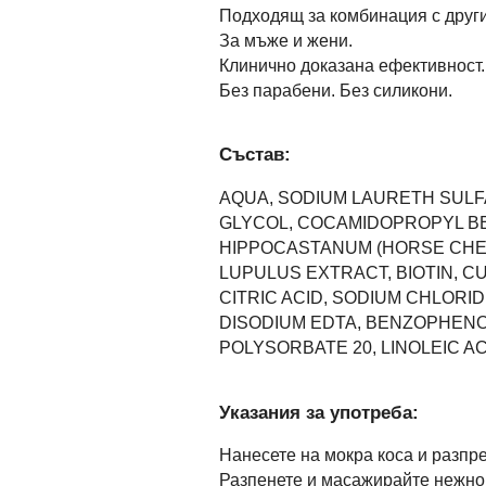
Подходящ за комбинация с други
За мъже и жени.
Клинично доказана ефективност.
Без парабени. Без силикони.
Състав:
AQUA, SODIUM LAURETH SULF
GLYCOL, COCAMIDOPROPYL BE
HIPPOCASTANUM (HORSE CHES
LUPULUS EXTRACT, BIOTIN, C
CITRIC ACID, SODIUM CHLORI
DISODIUM EDTA, BENZOPHENO
POLYSORBATE 20, LINOLEIC ACID
Указания за употреба:
Нанесете на мокра коса и разпр
Разпенете и масажирайте нежно