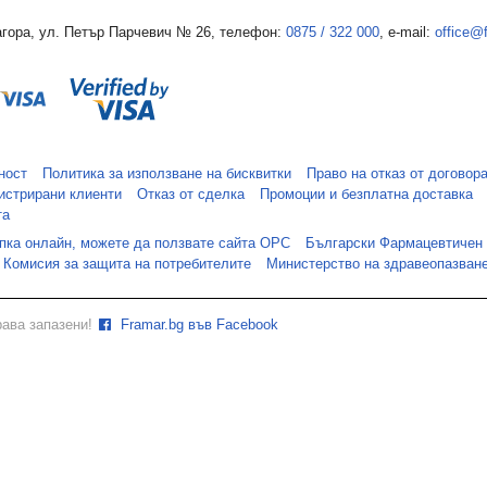
гора, ул. Петър Парчевич № 26, телефон:
0875 / 322 000
, e-mail:
office@
ност
Политика за използване на бисквитки
Право на отказ от договор
истрирани клиенти
Отказ от сделка
Промоции и безплатна доставка
та
упка онлайн, можете да ползвате сайта ОРС
Български Фармацевтичен
Комисия за защита на потребителите
Министерство на здравеопазван
рава запазени!
Framar.bg във Facebook