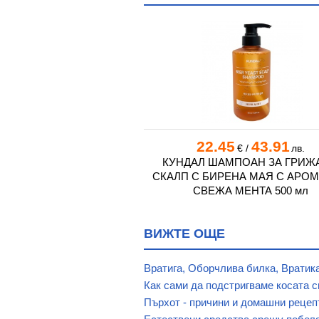
4
16.70
22.45
43.91
€
/
лв.
€
/
лв.
 ШАМПОАН HERBAL ЗА
КУНДАЛ ШАМПОАН ЗА ГРИЖА
А КОСА 750 мл
СКАЛП С БИРЕНА МАЯ С АРОМ
СВЕЖА МЕНТА 500 мл
ВИЖТЕ ОЩЕ
Вратига, Оборчлива билка, Вратик
Как сами да подстригваме косата с
Пърхот - причини и домашни рецеп