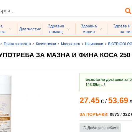
на
Здравна
Здравна
Здраве и
Диагностик
ека
помощ
медия
на жи
Грижа за косата
Козметични
Мазна коса
Шампоани
BIOTRICOLOG
ПОТРЕБА ЗА МАЗНА И ФИНА КОСА 250 
Безплатна доставка
за Б
146.69лв.
!
27.45
53.69
€
/
л
ЗА ПОРЪЧКИ:
0875 / 322
Добави в любими