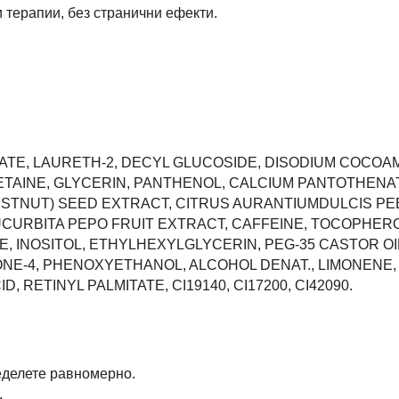
 терапии, без странични ефекти.
ATE, LAURETH-2, DECYL GLUCOSIDE, DISODIUM COCO
TAINE, GLYCERIN, PANTHENOL, CALCIUM PANTOTHENA
TNUT) SEED EXTRACT, CITRUS AURANTIUMDULCIS PE
UCURBITA PEPO FRUIT EXTRACT, CAFFEINE, TOCOPHER
DE, INOSITOL, ETHYLHEXYLGLYCERIN, PEG-35 CASTOR O
NE-4, PHENOXYETHANOL, ALCOHOL DENAT., LIMONENE,
, RETINYL PALMITATE, CI19140, CI17200, CI42090.
еделете равномерно.
.