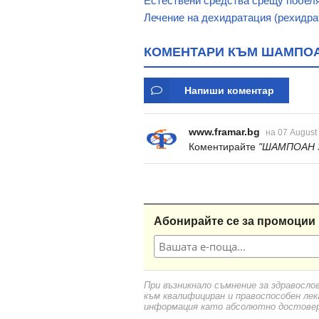
Естествени средства срещу побеля
Лечение на дехидратация (рехидра
КОМЕНТАРИ КЪМ ШАМПОАН
Напиши коментар
www.framar.bg
на 07 August
Коментирайте
"ШАМПОАН З
Абонирайте се за промоции 
При възникнало съмнение за здравосло
към квалифициран и правоспособен лек
информация като абсолютно достоверн