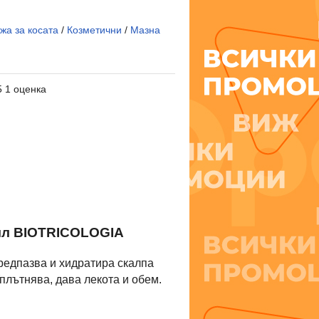
жа за косата
/
Козметични
/
Мазна
5 1 оценка
л BIOTRICOLOGIA
редпазва и хидратира скалпа
Уплътнява, дава лекота и обем.