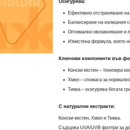
Осигурява:
Ефективно отстраняване на
Балансиране на излишния 
Оптимално овлажняване и п
Изчистена формула, която н
Ключови компоненти във фор
Конски кестен – тонизира ко
Хмел – спомага за нормализ
Тиква – осигурява богата г
С натурални екстракти:
Конски кестен, Хмел и Тиква.
Съдържа UVA/UVB филтри за доп