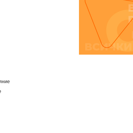
ояние
е