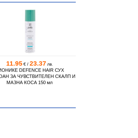
11.95
23.37
12.15
23
€
/
лв.
€
/
ИОНИКЕ DEFENCE HAIR СУХ
БИОНИКЕ DEFEN
АН ЗА ЧУВСТВИТЕЛЕН СКАЛП И
СЕБОРЕГУЛИРАЩ ШАМ
МАЗНА КОСА 150 мл
ЗА МАЗЕН СКАЛП