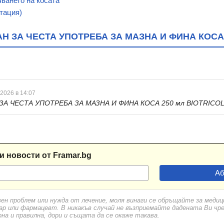
ването на косата
тация)
 ЗА ЧЕСТА УПОТРЕБА ЗА МАЗНА И ФИНА КОСА 
 2026 в 14:07
А ЧЕСТА УПОТРЕБА ЗА МАЗНА И ФИНА КОСА 250 мл BIOTRICOL
и новости от Framar.bg
вен проблем или нужда от лечение, моля винаги се обръщайте за меди
ар или фармацевт. В никакъв случай не възприемайте дадената Ви чр
а и правилна, дори и същата да се окаже такава.