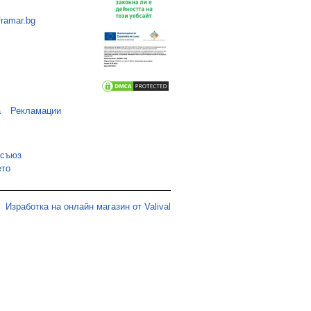
framar.bg
а
Рекламации
 съюз
ето
Изработка на онлайн магазин от Valival