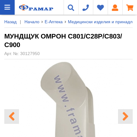
Назад
|
Начало
Е-Аптека
Медицински изделия и принадле
МУНДЩУК ОМРОН C801/C28P/С803/
С900
Арт. №:
30127950