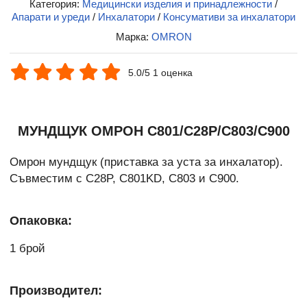
Категория:
Медицински изделия и принадлежности
/
Апарати и уреди
/
Инхалатори
/
Консумативи за инхалатори
Марка:
OMRON
5.0/5 1 оценка
МУНДЩУК ОМРОН C801/C28P/С803/С900
Омрон мундщук (приставка за уста за инхалатор).
Съвместим с C28P, C801KD, C803 и C900.
Опаковка:
1 брой
Производител: