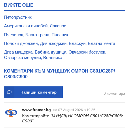
ВИЖТЕ ОЩЕ
Петопръстник
Американски винобой, Лаконос
Пчелинок, Блага трева, Пчелник
Полски джоджен, Див джоджен, Бласкун, Блатна мента
Дива мащерка, Бабина душица, Овчарски босилек,
Овчарска мерудия, Воленика
КОМЕНТАРИ КЪМ МУНДЩУК ОМРОН C801/C28P/
С803/С900
Напиши коментар
0 коментара
www.framar.bg
на 07 August 2026 в 19:35
Коментирайте
"МУНДЩУК ОМРОН C801/C28P/С803/
С900"