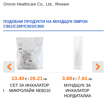
Omron Healthcare Co., Ltd., Япония
ПОДОБНИ ПРОДУКТИ НА МУНДЩУК ОМРОН
C801/C28P/С803/С900
13.40
26.21
3.89
7.61
.
€
/
лв.
€
/
лв.
Р
СЕТ ЗА ИНХАЛАТОР
МУНДЩУК ЗА
HI
МИКРОЛАЙФ NEB210
ИНХАЛАТОР
ER
НОРДИТАЛИА