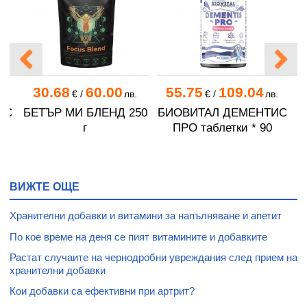
30.68
60.00
55.75
109.04
.
€
/
лв.
€
/
лв.
КС
БЕТЪР МИ БЛЕНД 250
БИОВИТАЛ ДЕМЕНТИС
г
ПРО таблетки * 90
ВИЖТЕ ОЩЕ
Хранителни добавки и витамини за напълняване и апетит
По кое време на деня се пият витамините и добавките
Растат случаите на чернодробни увреждания след прием на
хранителни добавки
Кои добавки са ефективни при артрит?