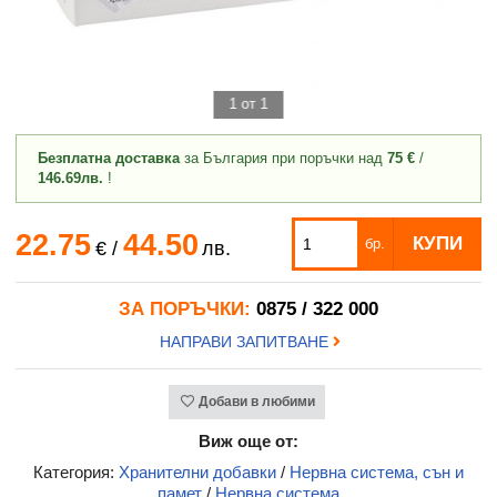
1 от 1
Безплатна доставка
за България при поръчки над
75 €
/
146.69лв.
!
22.75
44.50
КУПИ
бр.
€
/
лв.
ЗА ПОРЪЧКИ:
0875 / 322 000
НАПРАВИ ЗАПИТВАНЕ
Добави в любими
Виж още от:
Категория:
Хранителни добавки
/
Нервна система, сън и
памет
/
Нервна система