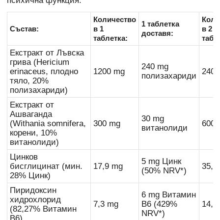
психична функция.
Количество
Коли
1 таблетка
Състав:
в 1
в 2
доставя:
таблетка:
табл
Екстракт от Лъвска
грива (Hericium
240 mg
erinaceus, плодно
1200 mg
2400
полизахариди
тяло, 20%
полизахариди)
Екстракт от
Ашваганда
30 mg
(Withania somnifera,
300 mg
600 
витанолиди
корени, 10%
витанолиди)
Цинков
5 mg Цинк
бисглицинат (мин.
17,9 mg
35,8
(50% NRV*)
28% Цинк)
Пиридоксин
6 mg Витамин
хидрохлорид
7,3 mg
B6 (429%
14,6
(82,27% Витамин
NRV*)
B6)