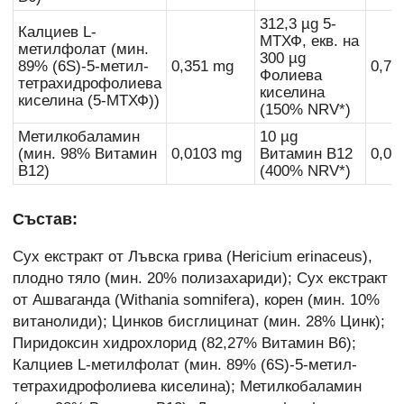
312,3 µg 5-
Калциев L-
МТХФ, екв. на
метилфолат (мин.
300 µg
89% (6S)-5-метил-
0,351 mg
0,70
Фолиева
тетрахидрофолиева
киселина
киселина (5-МТХФ))
(150% NRV*)
Метилкобаламин
10 µg
(мин. 98% Витамин
0,0103 mg
Витамин B12
0,02
B12)
(400% NRV*)
Състав:
Сух екстракт от Лъвска грива (Hericium erinaceus),
плодно тяло (мин. 20% полизахариди); Сух екстракт
от Ашваганда (Withania somnifera), корен (мин. 10%
витанолиди); Цинков бисглицинат (мин. 28% Цинк);
Пиридоксин хидрохлорид (82,27% Витамин B6);
Калциев L-метилфолат (мин. 89% (6S)-5-метил-
тетрахидрофолиева киселина); Метилкобаламин