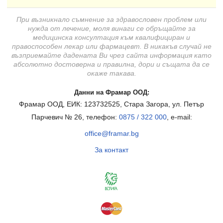
При възникнало съмнение за здравословен проблем или
нужда от лечение, моля винаги се обръщайте за
медицинска консултация към квалифициран и
правоспособен лекар или фармацевт. В никакъв случай не
възприемайте дадената Ви чрез сайта информация като
абсолютно достоверна и правилна, дори и същата да се
окаже такава.
Данни на Фрамар ООД:
Фрамар ООД, ЕИК: 123732525, Стара Загора, ул. Петър
Парчевич № 26, телефон:
0875 / 322 000
, e-mail:
office@framar.bg
За контакт