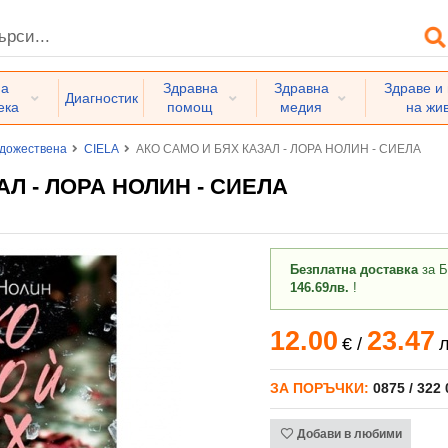
на
Здравна
Здравна
Здраве и
Диагностик
ека
помощ
медия
на жи
дожествена
CIELA
АКО САМО И БЯХ КАЗАЛ - ЛОРА НОЛИН - СИЕЛА
АЛ - ЛОРА НОЛИН - СИЕЛА
Безплатна доставка
за Б
146.69лв.
!
12.00
23.47
€
/
л
ЗА ПОРЪЧКИ:
0875 / 322
Добави в любими