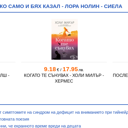
О САМО И БЯХ КАЗАЛ - ЛОРА НОЛИН - СИЕЛА
9.18
17.95
€
/
лв.
ЛШ -
КОГАТО ТЕ СЪНУВАХ - ХОЛИ МИЛЪР -
ПОСЛЕ
ХЕРМЕС
т симптомите на синдром на дефицит на вниманието при тийней
етовната поезия
ни, че екранното време вреди на децата