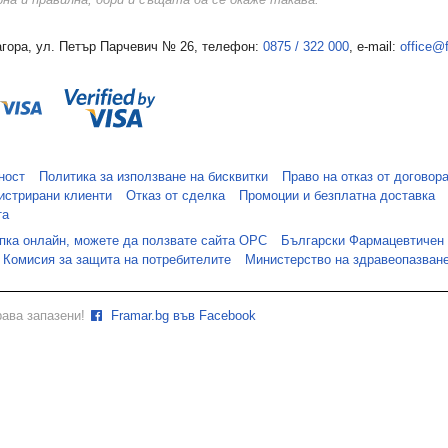
а и правилна, дори и същата да се окаже такава.
гора, ул. Петър Парчевич № 26, телефон:
0875 / 322 000
, e-mail:
office@
ност
Политика за използване на бисквитки
Право на отказ от договор
истрирани клиенти
Отказ от сделка
Промоции и безплатна доставка
та
упка онлайн, можете да ползвате сайта ОРС
Български Фармацевтичен
Комисия за защита на потребителите
Министерство на здравеопазван
рава запазени!
Framar.bg във Facebook