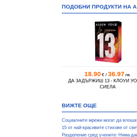
ПОДОБНИ ПРОДУКТИ НА АК
6
15.96
18.90
36.97
€
/
лв.
€
/
лв.
ЕНИ - ФИОНА ВАЛПИ -
ДА ЗАДЪРЖИШ 13 - КЛОУИ УО
ХЕРМЕС
СИЕЛА
ВИЖТЕ ОЩЕ
Социалните мрежи могат да влоша
15 от най-красивите стихове от св
Разделение сред учените: Няма дан