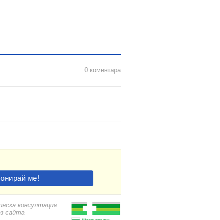
0 коментара
цинска консултация
ез сайта