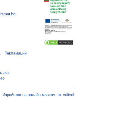
framar.bg
а
Рекламации
 съюз
ето
Изработка на онлайн магазин от Valival