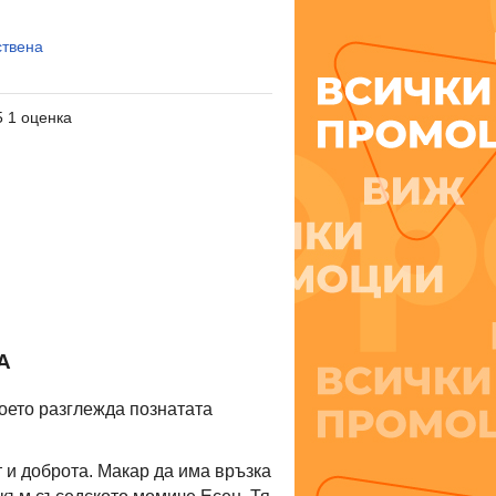
ствена
5 1 оценка
А
което разглежда познатата
т и доброта. Макар да има връзка