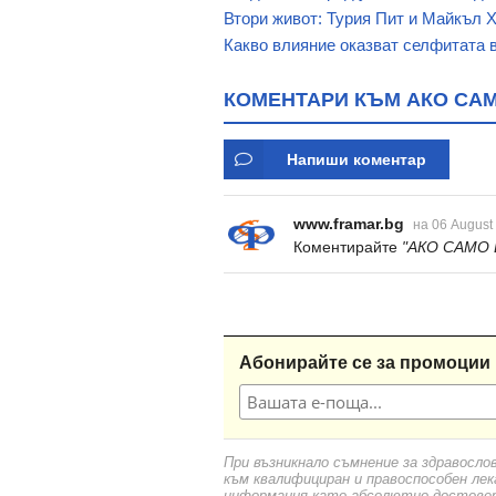
Втори живот: Турия Пит и Майкъл Х
Какво влияние оказват селфитата 
КОМЕНТАРИ КЪМ АКО САМО
Напиши коментар
www.framar.bg
на 06 August
Коментирайте
"АКО САМО 
Абонирайте се за промоции 
При възникнало съмнение за здравосло
към квалифициран и правоспособен лек