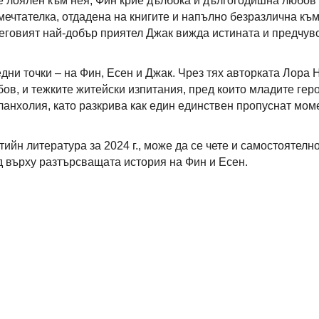
де лоялен към нея, Фин крие дълбока и дългогодишна любов
мечтателка, отдадена на книгите и напълно безразлична къ
неговият най-добър приятел Джак вижда истината и предчув
едни точки – на Фин, Есен и Джак. Чрез тях авторката Лора
ов, и тежките житейски изпитания, пред които младите геро
ланхолия, като разкрива как един единствен пропуснат мом
ийн литература за 2024 г., може да се чете и самостоятелно
 върху разтърсващата история на Фин и Есен.