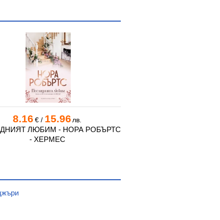
8.16
15.96
8.16
15.
€
/
лв.
€
/
ДНИЯТ ЛЮБИМ - НОРА РОБЪРТС
МОДЕРНА ЛЮБОВ - ДА
- ХЕРМЕС
ХЕРМЕС
джъри