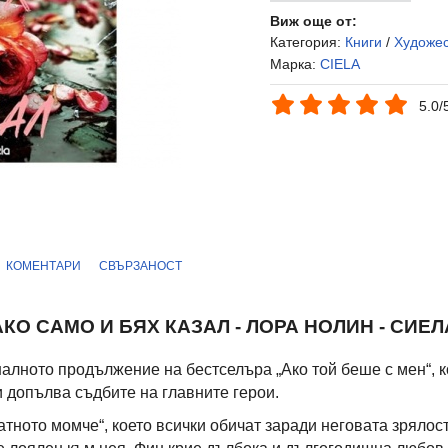
Виж още от:
Категория:
Книги
/
Художе
Марка:
CIELA
5.0/
КОМЕНТАРИ
СВЪРЗАНОСТ
АКО САМО И БЯХ КАЗАЛ - ЛОРА НОЛИН - СИЕЛ
налното продължение на бестселъра „Ако той беше с мен“, 
и допълва съдбите на главните герои.
атното момче“, което всички обичат заради неговата зрялос