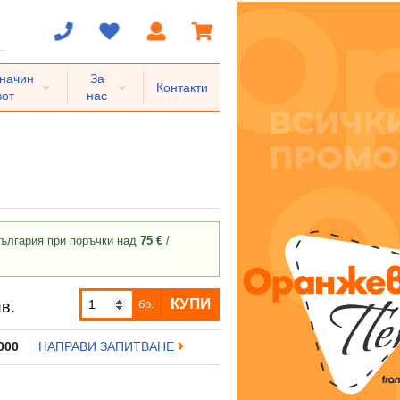
 начин
За
Контакти
вот
нас
ългария при поръчки над
75 €
/
КУПИ
бр.
в.
 000
НАПРАВИ ЗАПИТВАНЕ