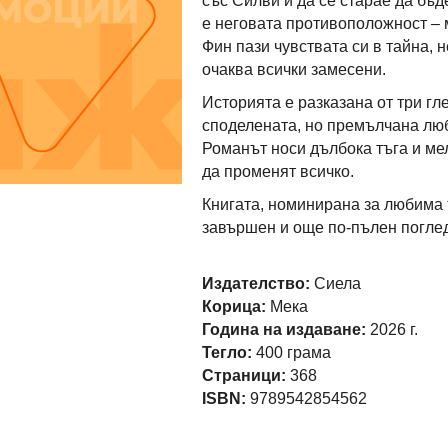
със Силви и да се старае да бъ
е неговата противоположност – 
Фин пази чувствата си в тайна, 
очаква всички замесени.
Историята е разказана от три гл
споделената, но премълчана люб
Романът носи дълбока тъга и ме
да променят всичко.
Книгата, номинирана за любима т
завършен и още по-пълен поглед
Издателство:
Сиела
Корица:
Мека
Година на издаване:
2026 г.
Тегло:
400 грама
Страници:
368
ISBN:
9789542854562