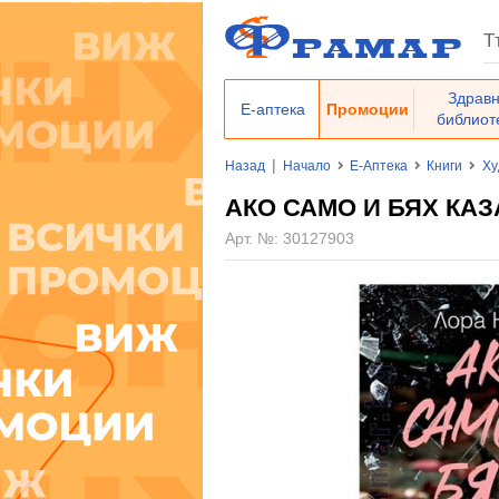
Здрав
Е-аптека
Промоции
библиот
|
Назад
Начало
Е-Аптека
Книги
Ху
АКО САМО И БЯХ КАЗ
Арт. №:
30127903