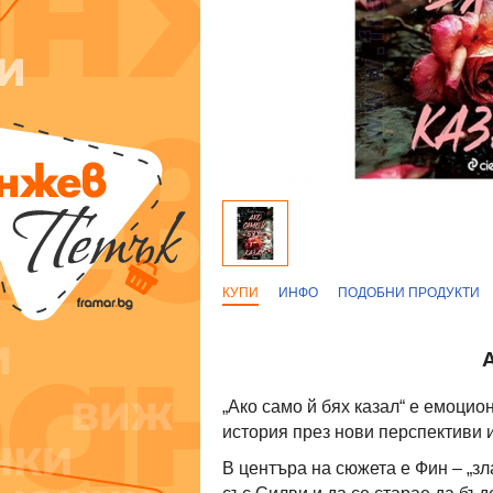
КУПИ
ИНФО
ПОДОБНИ ПРОДУКТИ
„Ако само й бях казал“ е емоцио
история през нови перспективи 
В центъра на сюжета е Фин – „зл