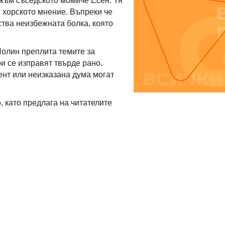
 към съседското момиче Есен. Тя
м хорското мнение. Въпреки че
ства неизбежната болка, която
 Нолин преплита темите за
и се изправят твърде рано.
ент или неизказана дума могат
, като предлага на читателите