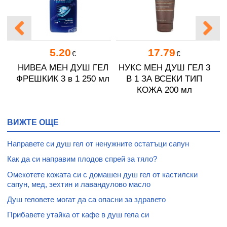
5.20
17.79
€
€
Ш
НИВЕА МЕН ДУШ ГЕЛ
НУКС МЕН ДУШ ГЕЛ 3
ФРЕШКИК 3 в 1 250 мл
В 1 ЗА ВСЕКИ ТИП
КОЖА 200 мл
ВИЖТЕ ОЩЕ
Направете си душ гел от ненужните остатъци сапун
Как да си направим плодов спрей за тяло?
Омекотете кожата си с домашен душ гел от кастилски
сапун, мед, зехтин и лавандулово масло
Душ геловете могат да са опасни за здравето
Прибавете утайка от кафе в душ гела си