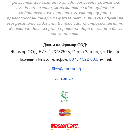
При възникнало съмнение за здравословен проблем или
нужда от лечение, моля винаги се обръщайте за
медицинска консултация към квалифициран и
правоспособен лекар или фармацевт. В никакъв случай не
възприемайте дадената Ви чрез сайта информация като
абсолютно достоверна и правилна, дори и същата да се
окаже такава.
Данни на Фрамар ООД:
Фрамар ООД, ЕИК: 123732525, Стара Загора, ул. Петър
Парчевич № 26, телефон:
0875 / 322 000
, e-mail:
office@framar.bg
За контакт