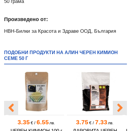
50 грама
Произведено от:
НВН-Билки за Красота и Здраве ООД, България
ПОДОБНИ ПРОДУКТИ НА АЛИН ЧЕРЕН КИМИОН
СЕМЕ 50 Г
3.35
6.55
3.75
7.33
€
/
лв.
€
/
лв.
ЧЕРЕН КИМИОН 100 г
ДАРОВИТА ЧЕРЕН
Б