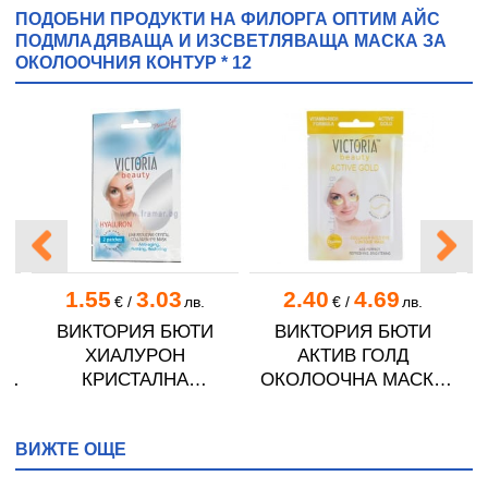
ПОДОБНИ ПРОДУКТИ НА ФИЛОРГА ОПТИМ АЙС
ПОДМЛАДЯВАЩА И ИЗСВЕТЛЯВАЩА МАСКА ЗА
ОКОЛООЧНИЯ КОНТУР * 12
1.55
3.03
2.40
4.69
€
/
лв.
€
/
лв.
НА
ВИКТОРИЯ БЮТИ
ВИКТОРИЯ БЮТИ
В
ХИАЛУРОН
АКТИВ ГОЛД
 И
КРИСТАЛНА
ОКОЛООЧНА МАСКА
КОЛАГЕНОВА МАСКА
12 г
ЗА ОЧИ ПРОТИВ
ВИЖТЕ ОЩЕ
БРЪЧКИ * 2