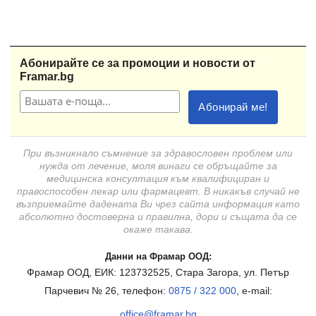
Абонирайте се за промоции и новости от
Framar.bg
При възникнало съмнение за здравословен проблем или
нужда от лечение, моля винаги се обръщайте за
медицинска консултация към квалифициран и
правоспособен лекар или фармацевт. В никакъв случай не
възприемайте дадената Ви чрез сайта информация като
абсолютно достоверна и правилна, дори и същата да се
окаже такава.
Данни на Фрамар ООД:
Фрамар ООД, ЕИК: 123732525, Стара Загора, ул. Петър
Парчевич № 26, телефон:
0875 / 322 000
, e-mail:
office@framar.bg