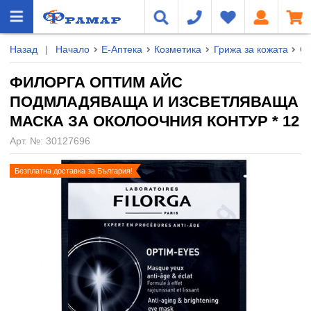
Назад
|
Начало
Е-Аптека
Козметика
Грижа за кожата
О
ФИЛОРГА ОПТИМ АЙС
ПОДМЛАДЯВАЩА И ИЗСВЕТЛЯВАЩА
МАСКА ЗА ОКОЛООЧНИЯ КОНТУР * 12
Арт. №:
30127696
Безплатна доставка за България!