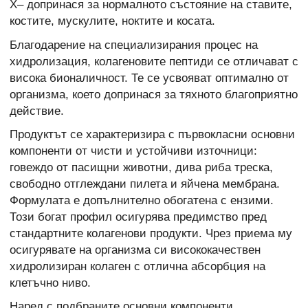
X– допринася за нормалното състояние на ставите,
костите, мускулите, ноктите и косата.
Благодарение на специализирания процес на
хидролизация, колагеновите пептиди се отличават с
висока бионаличност. Те се усвояват оптимално от
организма, което допринася за тяхното благоприятно
действие.
Продуктът се характеризира с първокласни основни
компоненти от чисти и устойчиви източници:
говеждо от пасищни животни, дива риба треска,
свободно отглеждани пилета и яйчена мембрана.
Формулата е допълнително обогатена с ензими.
Този богат профил осигурява предимство пред
стандартните колагенови продукти. Чрез приема му
осигурявате на организма си висококачествен
хидролизиран колаген с отлична абсорбция на
клетъчно ниво.
Наред с подбраните основни компоненти,