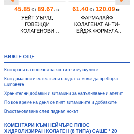
45.85
89.67
61.40
120.09
.
€
/
лв.
€
/
лв.
Н
УЕЙТ УЪРЛД
ФАРМАЛАЙФ
АЛ
ГОВЕЖДИ
КОЛАГЕНАТ АНТИ-
Н
КОЛАГЕНОВИ
ЕЙДЖ ФОРМУЛА
Ш
ПЕПТИДИ (ТИП I) 500 г
флакони за пиене 25
мл * 24
ВИЖТЕ ОЩЕ
Кои храни са полезни за костите и мускулите
Кои домашни и естествени средства може да преборят
шиповете
Хранителни добавки и витамини за напълняване и апетит
По кое време на деня се пият витамините и добавките
Възстановяване след паднал нокът
КОМЕНТАРИ КЪМ НЕЙЧЪРС ПЛЮС
ХИДРОЛИЗИРАН КОЛАГЕН (6 ТИПА) САШЕ * 20