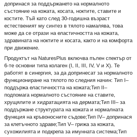
допринася за поддържането на нормалното
състояние на кожата, косата, ноктите, ставите и
костите. Тъй като след 30-годишна възраст
естественият му синтез в тялото намалява, това
може да се отрази на еластичността на кожата,
здравината на ноктите и косата, както и на комфорта
при движение.
Продуктът на NaturesPlus включва пълен спектър от
6-те основни типа колаген (I, II, III, IV, V и X). Те
работят в синергия, за да допринесат за нормалното
функциониране на тялото по следния начин: Тип I–
поддържа еластичността на кожата;Тип II–
подпомага нормалното състояние на ставите,
хрущялите и хидратацията на дермата;Тип III– за
поддържане структурата на кожата и нормалната
функция на кръвоносните съдове;Тип IV– допринася
за клетъчното здраве;Тип V– грижа за кожата,
сухожилията и подкрепа за имунната система;Тип