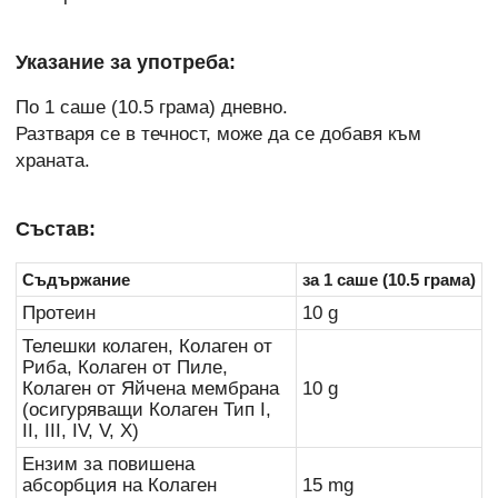
Указание за употреба:
По 1 саше (10.5 грама) дневно.
Разтваря се в течност, може да се добавя към
храната.
Състав:
Съдържание
за 1 саше (10.5 грама)
Протеин
10 g
Телешки колаген, Колаген от
Риба, Колаген от Пиле,
Колаген от Яйчена мембрана
10 g
(осигуряващи Колаген Тип I,
II, III, IV, V, X)
Ензим за повишена
абсорбция на Колаген
15 mg