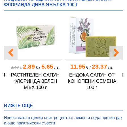
ФЛОРИНДА ДИВА ЯБЪЛКА 100 Г
2.89
5.65
11.95
23.37
3.40
€
€
/
лв.
€
/
лв.
УП
РАСТИТЕЛЕН САПУН
ЕНДОКА САПУН ОТ
Б
ФЛОРИНДА ЗЕЛЕН
КОНОПЕНИ СЕМЕНА
МЪХ 100 г
100 г
р.
ВИЖТЕ ОЩЕ
Известната в целия свят рецепта с лимон и сода против рак
и още практически съвети