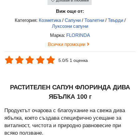
Добави в любими
Виж още от:
Категория:
Козметика
/
Сапуни
/
Тоалетни
/
Твърди
/
Луксозни сапуни
Марка:
FLORINDA
Всички промоции
5.0/5 1 оценка
РАСТИТЕЛЕН САПУН ФЛОРИНДА ДИВА
ЯБЪЛКА 100 г
Продуктът очарова с благоухание на свежа дива
ябълка, което създава специфично усещане за
виталност, чистота и природно равновесие при
всяко ползване.