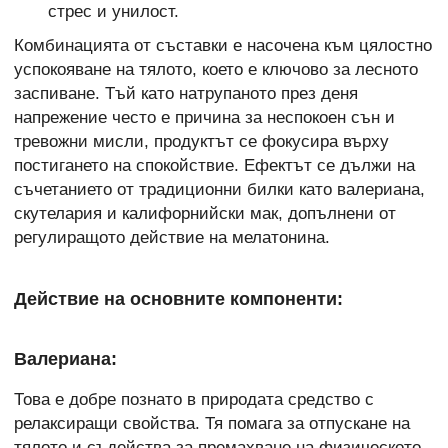
стрес и унилост.
Комбинацията от съставки е насочена към цялостно
успокояване на тялото, което е ключово за лесното
заспиване. Тъй като натрупаното през деня
напрежение често е причина за неспокоен сън и
тревожни мисли, продуктът се фокусира върху
постигането на спокойствие. Ефектът се дължи на
съчетанието от традиционни билки като валериана,
скутелария и калифорнийски мак, допълнени от
регулиращото действие на мелатонина.
Действие на основните компоненти:
Валериана:
Това е добре познато в природата средство с
релаксиращи свойства. Тя помага за отпускане на
тялото и съдейства за премахване на физическото