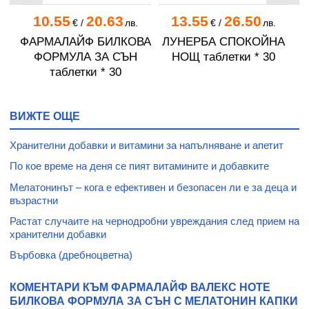
10.55
20.63
13.55
26.50
.
€
/
лв.
€
/
лв.
 *
ФАРМАЛАЙФ БИЛКОВА
ЛУНЕРБА СПОКОЙНА
ФОРМУЛА ЗА СЪН
НОЩ таблетки * 30
таблетки * 30
ВИЖТЕ ОЩЕ
Хранителни добавки и витамини за напълняване и апетит
По кое време на деня се пият витамините и добавките
Мелатонинът – кога е ефективен и безопасен ли е за деца и
възрастни
Растат случаите на чернодробни увреждания след прием на
хранителни добавки
Върбовка (дребноцветна)
КОМЕНТАРИ КЪМ ФАРМАЛАЙФ ВАЛЕКС НОТЕ
БИЛКОВА ФОРМУЛА ЗА СЪН С МЕЛАТОНИН КАПКИ