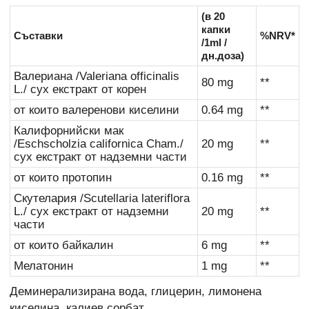
(в 20
капки
Съставки
%NRV*
/1ml /
дн.доза)
Валериана /Valeriana officinalis
80 mg
**
L./ сух екстракт от корен
от които валеренови киселини
0.64 mg
**
Калифорнийски мак
/Eschscholzia californica Cham./
20 mg
**
сух екстракт от надземни части
от които протопин
0.16 mg
**
Скутелария /Scutellaria lateriflora
L./ сух екстракт от надземни
20 mg
**
части
от които байкалин
6 mg
**
Мелатонин
1 mg
**
Деминерализирана вода, глицерин, лимонена
киселина, калиев сорбат.