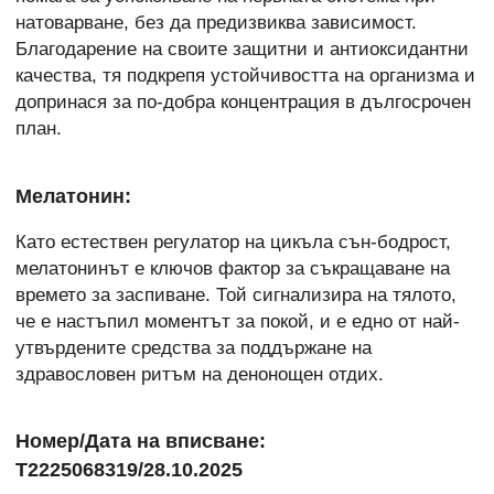
натоварване, без да предизвиква зависимост.
Благодарение на своите защитни и антиоксидантни
качества, тя подкрепя устойчивостта на организма и
допринася за по-добра концентрация в дългосрочен
план.
Мелатонин:
Като естествен регулатор на цикъла сън-бодрост,
мелатонинът е ключов фактор за съкращаване на
времето за заспиване. Той сигнализира на тялото,
че е настъпил моментът за покой, и е едно от най-
утвърдените средства за поддържане на
здравословен ритъм на денонощен отдих.
Номер/Дата на вписване:
Т2225068319/28.10.2025