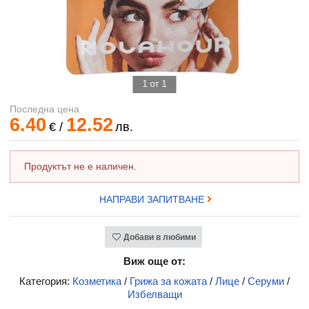
1 от 1
Последна цена
6.40
12.52
€
/
лв.
Продуктът не е наличен.
НАПРАВИ ЗАПИТВАНЕ
Добави в любими
Виж още от:
Категория:
Козметика
/
Грижа за кожата
/
Лице
/
Серуми
/
Избелващи