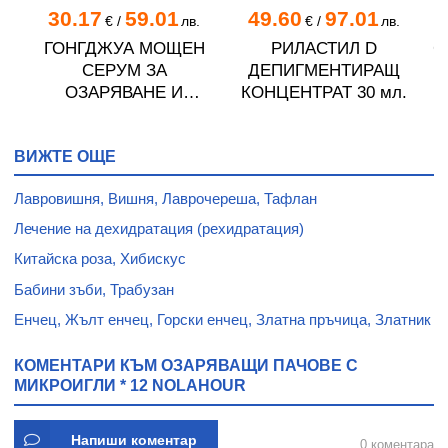
30.17
59.01
49.60
97.01
.
€
/
лв.
€
/
лв.
ГОНГДЖУА МОЩЕН
РИЛАСТИЛ D
С
СЕРУМ ЗА
ДЕПИГМЕНТИРАЩ
ОЗАРЯВАНЕ И
КОНЦЕНТРАТ 30 мл.
30
ИЗРАВНЯВАНЕ ТЕНА
НА КОЖАТА 50 мл
ВИЖТЕ ОЩЕ
Лавровишня, Вишня, Лаврочереша, Тафлан
Лечение на дехидратация (рехидратация)
Китайска роза, Хибискус
Бабини зъби, Трабузан
Енчец, Жълт енчец, Горски енчец, Златна пръчица, Златник
КОМЕНТАРИ КЪМ ОЗАРЯВАЩИ ПАЧОВЕ С
МИКРОИГЛИ * 12 NOLAHOUR
Напиши коментар
0 коментара