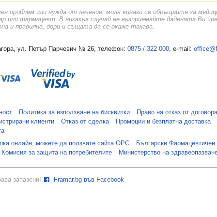
вен проблем или нужда от лечение, моля винаги се обръщайте за меди
ар или фармацевт. В никакъв случай не възприемайте дадената Ви чр
а и правилна, дори и същата да се окаже такава.
гора, ул. Петър Парчевич № 26, телефон:
0875 / 322 000
, e-mail:
office@
ност
Политика за използване на бисквитки
Право на отказ от договор
истрирани клиенти
Отказ от сделка
Промоции и безплатна доставка
та
упка онлайн, можете да ползвате сайта ОРС
Български Фармацевтичен
Комисия за защита на потребителите
Министерство на здравеопазван
рава запазени!
Framar.bg във Facebook