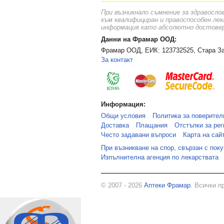
При възникнало съмнение за здравосло
към квалифициран и правоспособен лек
информация като абсолютно достоверн
Данни на Фрамар ООД:
Фрамар ООД, ЕИК: 123732525, Стара За
За контакт
Информация:
Общи условия
Политика за поверител
Доставка
Плащания
Отстъпки за рег
Често задавани въпроси
Карта на сай
При възникване на спор, свързан с пок
Изпълнителна агенция по лекарствата
© 2007 - 2026
Аптеки Фрамар
. Всички п