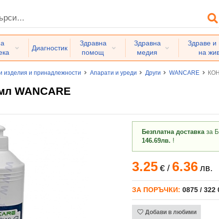
на
Здравна
Здравна
Здраве и
Диагностик
ека
помощ
медия
на жи
и изделия и принадлежности
Апарати и уреди
Други
WANCARE
КОН
 мл WANCARE
Безплатна доставка
за Б
146.69лв.
!
3.25
6.36
€
/
лв.
ЗА ПОРЪЧКИ:
0875 / 322
Добави в любими