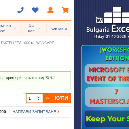
 начин
За
Контакти
вот
нас
ТАКТЕН ГЕЛ 1000 мл WANCARE
ългария при поръчки над
75 €
/
КУПИ
бр.
 000
НАПРАВИ ЗАПИТВАНЕ