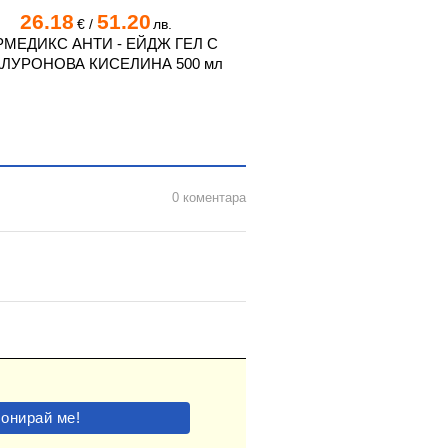
26.18
51.20
4.60
9.0
€
/
лв.
€
/
РМЕДИКС АНТИ - ЕЙДЖ ГЕЛ С
ДЕРМЕДИКС ГЕЛ ЗА У
ЛУРОНОВА КИСЕЛИНА 500 мл
250 мл
0 коментара