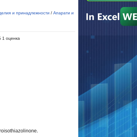
делия и принадлежности
/
Апарати и
5 1 оценка
oisothiazolinone.