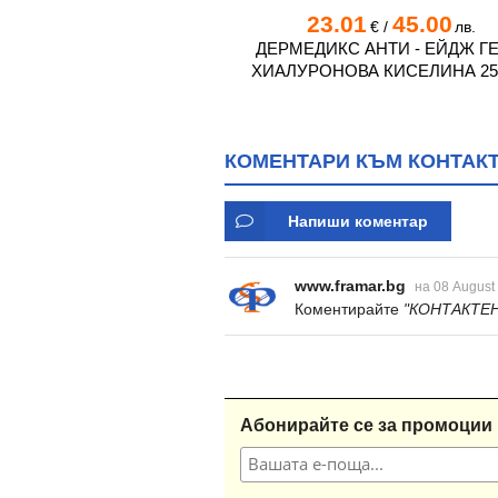
0
9.00
23.01
45.00
€
/
лв.
€
/
лв.
Л ЗА УЛТРАЗВУК SONO
ДЕРМЕДИКС АНТИ - ЕЙДЖ ГЕ
250 мл
ХИАЛУРОНОВА КИСЕЛИНА 25
КОМЕНТАРИ КЪМ КОНТАКТ
Напиши коментар
www.framar.bg
на 08 August
Коментирайте
"КОНТАКТЕН
Абонирайте се за промоции 