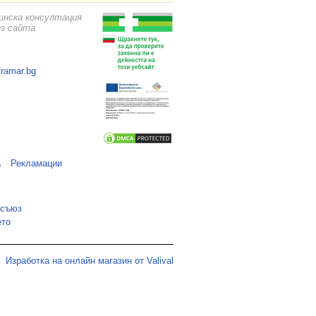
цинска консултация
ез сайта
framar.bg
а
Рекламации
 съюз
ето
Изработка на онлайн магазин от Valival