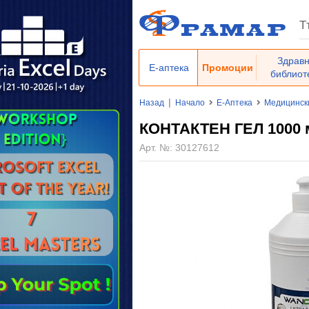
Здрав
Е-аптека
Промоции
библиот
|
Назад
Начало
Е-Аптека
Медицинск
КОНТАКТЕН ГЕЛ 1000
Арт. №:
30127612