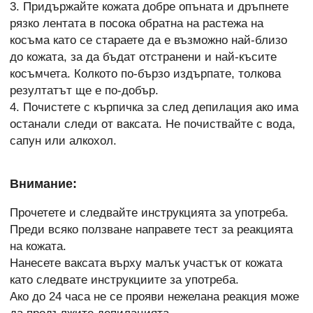
3. Придържайте кожата добре опъната и дръпнете
рязко лентата в посока обратна на растежа на
косъма като се стараете да е възможно най-близо
до кожата, за да бъдат отстранени и най-късите
косъмчета. Колкото по-бързо издърпате, толкова
резултатът ще е по-добър.
4. Почистете с кърпичка за след депилация ако има
останали следи от ваксата. Не почиствайте с вода,
сапун или алкохол.
Внимание:
Прочетете и следвайте инструкцията за употреба.
Преди всяко ползване направете тест за реакцията
на кожата.
Нанесете ваксата върху малък участък от кожата
като следвате инструкциите за употреба.
Ако до 24 часа не се прояви нежелана реакция може