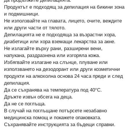
да продължите депилацията.
Продуктът е подходящ за депилация на бикини зона
и подмишници.
Не използвайте на главата, лицето, очите, веждите
или други части от тялото.
Депилацията не е подходяща за възрастни хора,
диабетици или хора вземащи лекарства за акне.
Не излагайте върху рани, разширени вени,
напукана, раздразнена или изгоряла кожа.
Избягвайте излагане на слънце, плуване или
използването на дезодорант или други козметични
продукти на алкохолна основа 24 часа преди и след
депилация.
Да се съхранява на температура под 40°C.
Дръжте извън обсега на деца.
Да не се поглъща.
В случай на поглъщане потърсете незабавно
медицинска помощ и покажете опаковката.
Съхранявайте инструкцията за бъдещи справки.