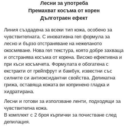
Лесни за употреба
Премахват косъма от корен
Дълготраен ефект
Линия създадена за всеки тип кожа, особено за
чувствителната. С иновативна гел формула за
лесно и бързо отстраняване на нежеланото
окосмяване. Нова гел текстура, която добре захваща
и отстранява косъма от корена. Високо ефективна и
при къси косъмчета. Формулата е обогатена с
екстракти от грейпфрут и бамбук, известни със
силните си антиоксидантни свойства. Деликатна
грижа, оставяща кожата ви копринено гладка и
хидратирана.
Лесни и готови за използване ленти, подходящи за
чувствителна кожа.
В комплект с 2 броя кърпички за почистване след
депилация.