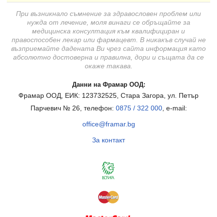
При възникнало съмнение за здравословен проблем или
нужда от лечение, моля винаги се обръщайте за
медицинска консултация към квалифициран и
правоспособен лекар или фармацевт. В никакъв случай не
възприемайте дадената Ви чрез сайта информация като
абсолютно достоверна и правилна, дори и същата да се
окаже такава.
Данни на Фрамар ООД:
Фрамар ООД, ЕИК: 123732525, Стара Загора, ул. Петър
Парчевич № 26, телефон:
0875 / 322 000
, e-mail:
office@framar.bg
За контакт