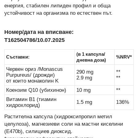
енергия, стабилен липиден профил и обща
устойчивост на организма по естествен път.
Номер/дата на вписване:
Т162504786/10.07.2025
(в 1 капсула/
Съставки:
%NRV*
дневна доза)
Червен ориз /Monascus
290 mg
**
Purpureus/ (дрожди)
2.9 mg
**
от които монаколин K
Коензим Q10 (убихинон)
10 mg
**
Витамин B1 (тиамин
1.5 mg
136%
хидрохлорид)
Растителна капсула (хидроксипропил метил
целулоза), магнезиеви соли на мастни киселини
(E470b), силициев диоксид.