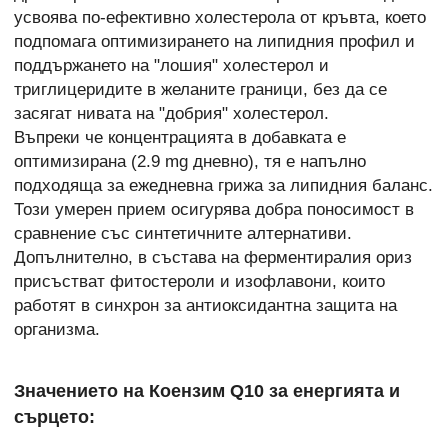
усвоява по-ефективно холестерола от кръвта, което
подпомага оптимизирането на липидния профил и
поддържането на "лошия" холестерол и
триглицеридите в желаните граници, без да се
засягат нивата на "добрия" холестерол.
Въпреки че концентрацията в добавката е
оптимизирана (2.9 mg дневно), тя е напълно
подходяща за ежедневна грижа за липидния баланс.
Този умерен прием осигурява добра поносимост в
сравнение със синтетичните алтернативи.
Допълнително, в състава на ферментиралия ориз
присъстват фитостероли и изофлавони, които
работят в синхрон за антиоксидантна защита на
организма.
Значението на Коензим Q10 за енергията и
сърцето: