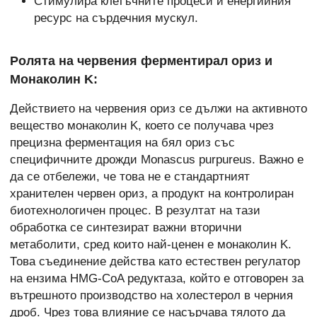
Стимулира клетъчните процеси и енергийния
ресурс на сърдечния мускул.
Ролята на червения ферментирал ориз и
Монаколин K:
Действието на червения ориз се дължи на активното
вещество монаколин K, което се получава чрез
прецизна ферментация на бял ориз със
специфичните дрожди Monascus purpureus. Важно е
да се отбележи, че това не е стандартният
хранителен червен ориз, а продукт на контролиран
биотехнологичен процес. В резултат на тази
обработка се синтезират важни вторични
метаболити, сред които най-ценен е монаколин K.
Това съединение действа като естествен регулатор
на ензима HMG-CoA редуктаза, който е отговорен за
вътрешното производство на холестерол в черния
дроб. Чрез това влияние се насърчава тялото да