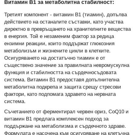
Витамин B1 за метаболитна стабилност:
Третият компонент - витамин B1 (тиамин), допълва
действието на останалите съставки, като участва
директно в превръщането на хранителните вещества
в енергия. Той е незаменим фактор за редица
ензимни реакции, които поддържат глюкозния
метаболизъм и жизнените цикли в клетките.
Осигуряването на достатъчно тиамин е от
съществено значение за правилната невромускулна
функция и стабилността на сърдечносъдовата
система. Витамин B1 предоставя допълнителна
метаболитна подкрепа и защита срещу стресови
фактори, като подпомага здравето на нервната
система.
Съчетанието от ферментирал червен ориз, CoQ10 и
витамин B1 предлага комплексен подход за
поддържане на метаболизма и сърдечното здраве.
Формулата е насочена към осигуряване на клетъчна