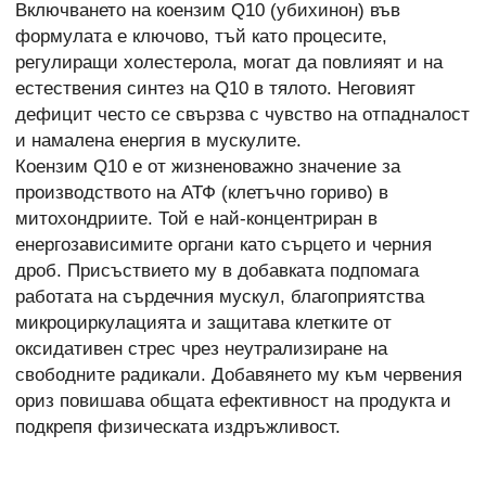
Включването на коензим Q10 (убихинон) във
формулата е ключово, тъй като процесите,
регулиращи холестерола, могат да повлияят и на
естествения синтез на Q10 в тялото. Неговият
дефицит често се свързва с чувство на отпадналост
и намалена енергия в мускулите.
Коензим Q10 е от жизненоважно значение за
производството на АТФ (клетъчно гориво) в
митохондриите. Той е най-концентриран в
енергозависимите органи като сърцето и черния
дроб. Присъствието му в добавката подпомага
работата на сърдечния мускул, благоприятства
микроциркулацията и защитава клетките от
оксидативен стрес чрез неутрализиране на
свободните радикали. Добавянето му към червения
ориз повишава общата ефективност на продукта и
подкрепя физическата издръжливост.