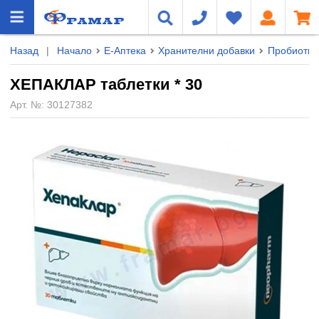
Назад
|
Начало
Е-Аптека
Хранителни добавки
Пробиотиц
ХЕПАКЛАР таблетки * 30
Арт. №:
30127382