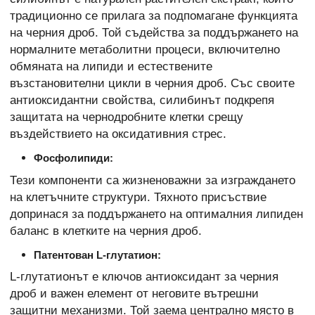
традиционно се прилага за подпомагане функцията
на черния дроб. Той съдейства за поддържането на
нормалните метаболитни процеси, включително
обмяната на липиди и естествените
възстановителни цикли в черния дроб. Със своите
антиоксидантни свойства, силибинът подкрепя
защитата на чернодробните клетки срещу
въздействието на оксидативния стрес.
Фосфолипиди:
Тези компоненти са жизненоважни за изграждането
на клетъчните структури. Тяхното присъствие
допринася за поддържането на оптималния липиден
баланс в клетките на черния дроб.
Патентован L-глутатион:
L-глутатионът е ключов антиоксидант за черния
дроб и важен елемент от неговите вътрешни
защитни механизми. Той заема централно място в