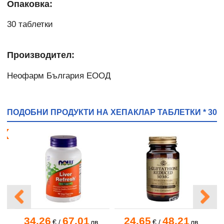
Опаковка:
30 таблетки
Производител:
Неофарм България ЕООД
ПОДОБНИ ПРОДУКТИ НА ХЕПАКЛАР ТАБЛЕТКИ * 30
я!
34.26
67.01
24.65
48.21
в.
€
/
лв.
€
/
лв.