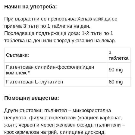
Начин на употреба:
При възрастни се препоръчва Хепаклар® да се
приема 3 пъти по 1 таблетка на ден.
Последваща поддържаща доза: 1-2 пъти по 1
таблетка на ден или според указания на лекар.
1
Съставки:
таблетка
Патентован силибин-фосфолипиден
90 mg
комплекс*
Патентован L-глутатион
80 mg
Помощни вещества:
Други съставки: пълнител – микрокристална
целулоза, филм с оцветители (калциев карбонат,
жълт, червен и черен железен оксид), пълнители –
кроскармелоза натрий, силициев диоксид,