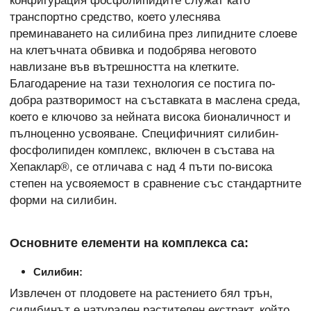
конфигурация фосфолипидите служат като
транспортно средство, което улеснява
преминаването на силибина през липидните слоеве
на клетъчната обвивка и подобрява неговото
навлизане във вътрешността на клетките.
Благодарение на тази технология се постига по-
добра разтворимост на съставката в маслена среда,
което е ключово за нейната висока бионаличност и
пълноценно усвояване. Специфичният силибин-
фосфолипиден комплекс, включен в състава на
Хепаклар®, се отличава с над 4 пъти по-висока
степен на усвояемост в сравнение със стандартните
форми на силибин.
Основните елементи на комплекса са:
Силибин:
Извлечен от плодовете на растението бял трън,
силибинът е натурален растителен екстракт, който