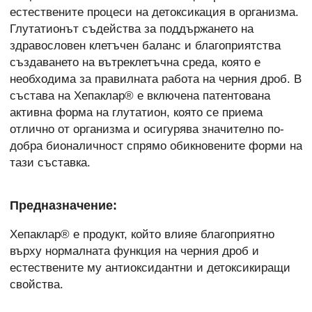
естествените процеси на детоксикация в организма.
Глутатионът съдейства за поддържането на
здравословен клетъчен баланс и благоприятства
създаването на вътреклетъчна среда, която е
необходима за правилната работа на черния дроб. В
състава на Хепаклар® е включена патентована
активна форма на глутатион, която се приема
отлично от организма и осигурява значително по-
добра бионаличност спрямо обикновените форми на
тази съставка.
Предназначение:
Хепаклар® е продукт, който влияе благоприятно
върху нормалната функция на черния дроб и
естествените му антиоксидантни и детоксикиращи
свойства.