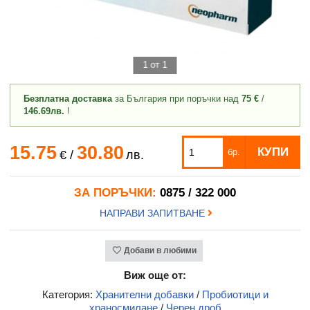
1 от 1
Безплатна доставка
за България при поръчки над
75 €
/
146.69лв.
!
15.75
30.80
КУПИ
бр.
€
/
лв.
ЗА ПОРЪЧКИ:
0875 / 322 000
НАПРАВИ ЗАПИТВАНЕ
Добави в любими
Виж още от:
Категория:
Хранителни добавки
/
Пробиотици и
храносмилане
/
Черен дроб