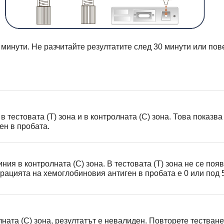
0 минути. Не разчитайте резултатите след 30 минути или пов
в тестовата (T) зона и в контролната (C) зона. Това показв
ен в пробата.
ния в контролната (C) зона. В тестовата (T) зона не се поя
трацията на хемоглобиновия антиген в пробата е 0 или под 5
лната (C) зона, резултатът е невалиден. Повторете тестване