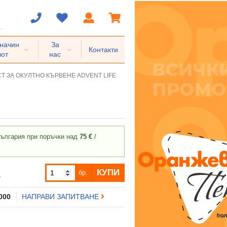
 начин
За
Контакти
вот
нас
СТ ЗА ОКУЛТНО КЪРВЕНЕ ADVENT LIFE
ългария при поръчки над
75 €
/
КУПИ
бр.
.
 000
НАПРАВИ ЗАПИТВАНЕ