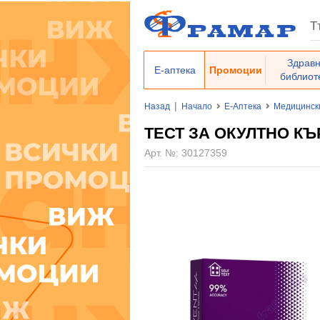
Здрав
Е-аптека
Промоции
библиот
|
Назад
Начало
Е-Аптека
Медицинск
ТЕСТ ЗА ОКУЛТНО КЪ
Арт. №:
30127359