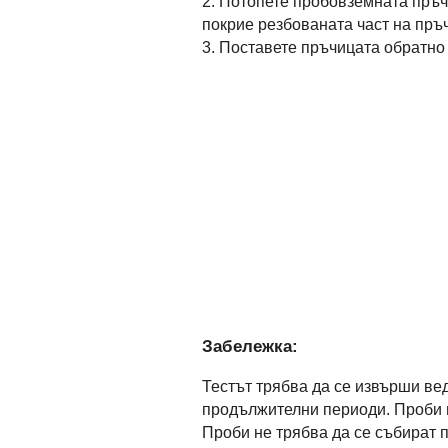
2. Потопете пробовземната пръч
покрие резбованата част на пръ
3. Поставете пръчицата обратно в
Забележка:
Тестът трябва да се извърши ве
продължителни периоди. Проби м
Проби не трябва да се събират п