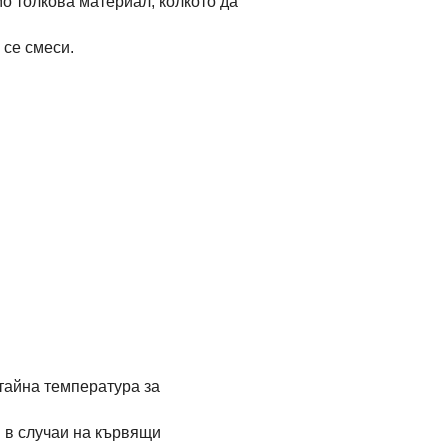
о толкова материал, колкото да
 се смеси.
стайна температура за
и в случаи на кървящи