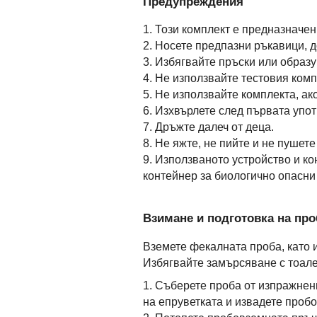
Предупреждения
1. Този комплект е предназначе
2. Носете предпазни ръкавици, д
3. Избягвайте пръски или образу
4. Не използвайте тестовия комп
5. Не използвайте комплекта, ак
6. Изхвърлете след първата упот
7. Дръжте далеч от деца.
8. Не яжте, не пийте и не пушете
9. Използваното устройство и к
контейнер за биологично опасни
Взимане и подготовка на про
Вземете фекалната проба, като 
Избягвайте замърсяване с тоале
1. Съберете проба от изпражнен
на епруветката и извадете проб