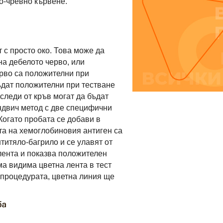
о-чревно кървене.
 с просто око. Това може да
на дебелото черво, или
ерво са положителни при
ъдат положителни при тестване
следи от кръв могат да бъдат
ндвич метод с две специфични
Когато пробата се добави в
та на хемоглобиновия антиген са
нтитяло-багрило и се улавят от
 лента и показва положителен
ма видима цветна лента в тест
а процедурата, цветна линия ще