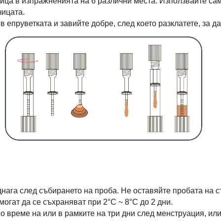
ица в изпражненията на 6 различни места. Използвайте сам
чицата.
 епруветката и завийте добре, след което разклатете, за да
днага след събирането на проба. Не оставяйте пробата на 
огат да се съхраняват при 2°C ~ 8°C до 2 дни.
о време на или в рамките на три дни след менструация, ил