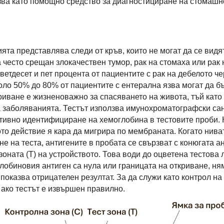
зва като помощно средство за диагностициране на стомашн
та представлява следи от кръв, които не могат да се видят
често срещан злокачествен тумор, рак на стомаха или рак 
ветдесет и пет процента от пациентите с рак на дебелото ч
коло 50% до 80% от пациентите с ентерална язва могат да б
риване е жизненоважно за спасяването на живота, тъй като 
а заболяванията. Тестът използва имунохроматографски са
тивно идентифициране на хемоглобина в тестовите проби. 
ото действие я кара да мигрира по мембраната. Когато нива
не на теста, антигените в пробата се свързват с конюгата а
зоната (T) на устройството. Това води до оцветена тестова
глобиновия антиген са нула или границата на откриване, ня
а показва отрицателен резултат. За да служи като контрол н
, ако тестът е извършен правилно.