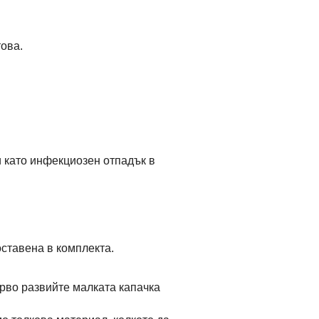
това.
и като инфекциозен отпадък в
оставена в комплекта.
рво развийте малката капачка