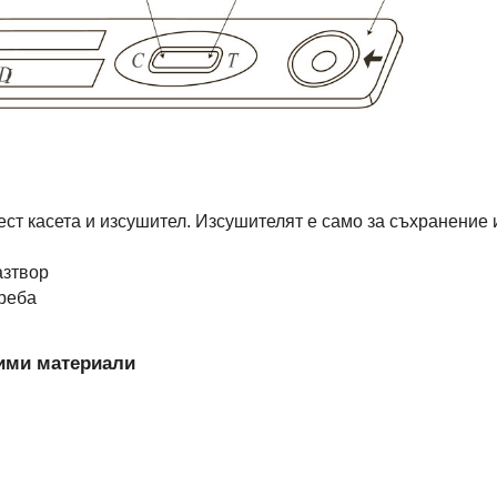
т касета и изсушител. Изсушителят е само за съхранение и
азтвор
треба
ими материали