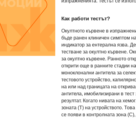
изпражненията. Тестът се изпол
Как работи тестът?
Окултното кървене в изпражнения
бъде ранен клиничен симптом на 
индикатор за ентерална язва. Де
тестване за окултно кървене. О
за окултно кървене. Ранното отк
открити още в ранните стадии н
моноклонални антитела за селек
тестовото устройство, капилярн
на или над границата на открива
антитела, имобилизирани в тест 
резултат. Когато нивата на хемо
зоната (T) на устройството. Тов
се появи в контролната зона (C)