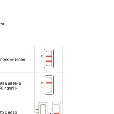
ече.
а положителен
вява цветна
0 ng/ml и
то с ново