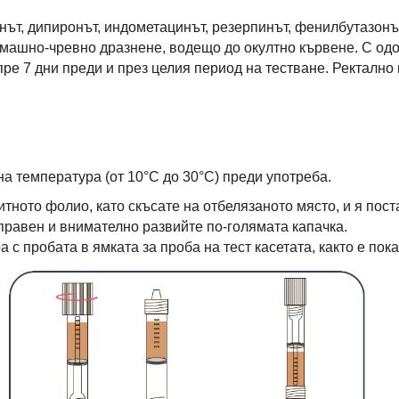
нът, дипиронът, индометацинът, резерпинът, фенилбутазонът
омашно-чревно дразнене, водещо до окултно кървене. С одо
пре 7 дни преди и през целия период на тестване. Ректалн
на температура (от 10°C до 30°C) преди употреба.
щитното фолио, като скъсате на отбелязаното място, и я пос
зправен и внимателно развийте по-голямата капачка.
а с пробата в ямката за проба на тест касетата, както е по