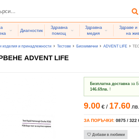
на
Здравна
Здравна
Здраве и
Диагностик
ека
помощ
медия
на жи
и изделия и принадлежности
Тестове
Биохимични
ADVENT LIFE
ТЕ
РВЕНЕ ADVENT LIFE
Безплатна доставка
за Б
146.69лв.
!
9.00
17.60
€
/
лв
ЗА ПОРЪЧКИ:
0875 / 322
Добави в любими