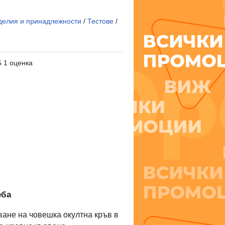
делия и принадлежности
/
Тестове
/
5 1 оценка
еба
ване на човешка окултна кръв в