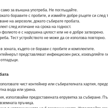
н само за външна употреба. Не поглъщайте.
окато боравите с пробите, и измийте добре ръцете си след 
ване на аерозоли, докато събирате пробата.
лект след изтичане на срока на годност.
о фолиото е с нарушена цялост или не е добре затворено.
реба. Тест устройството не може да се използва повторно.
 в зоната, където се борави с пробите и комплектите.
онтейнерът представляват инфекциозен риск, изхвърляйте г
 отпадъци.
бата
използвате чист контейнер или събирателната хартия, пред
тна вода или урина.
ия, използвайки предоставената епруветка за събиране. Пъ
овземната пръчица.