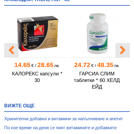
14.65
28.65
24.72
48.35
.
€
/
лв.
€
/
лв.
КАЛОРЕКС капсули *
ГАРСИА СЛИМ
Ф
А
30
таблетки * 60 ХЕЛД
ЕЙД
ВИЖТЕ ОЩЕ
Хранителни добавки и витамини за напълняване и апетит
По кое време на деня се пият витамините и добавките