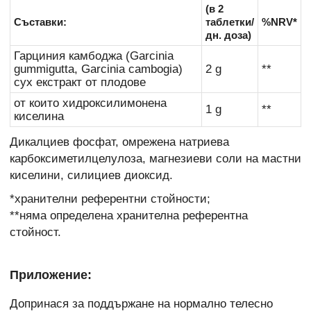
(в 2
Съставки:
таблетки/
%NRV*
дн. доза)
Гарциния камбоджа (Garcinia
gummigutta, Garcinia cambogia)
2 g
**
сух екстракт от плодове
от които хидроксилимонена
1 g
**
киселина
Дикалциев фосфат, омрежена натриева
карбоксиметилцелулоза, магнезиеви соли на мастни
киселини, силициев диоксид.
*хранителни референтни стойности;
**няма определена хранителна референтна
стойност.
Приложение:
Допринася за поддържане на нормално телесно