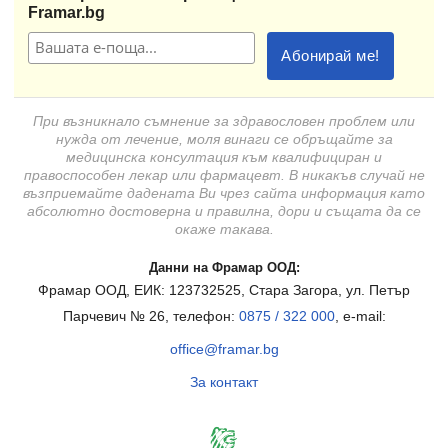
Framar.bg
При възникнало съмнение за здравословен проблем или
нужда от лечение, моля винаги се обръщайте за
медицинска консултация към квалифициран и
правоспособен лекар или фармацевт. В никакъв случай не
възприемайте дадената Ви чрез сайта информация като
абсолютно достоверна и правилна, дори и същата да се
окаже такава.
Данни на Фрамар ООД:
Фрамар ООД, ЕИК: 123732525, Стара Загора, ул. Петър
Парчевич № 26, телефон:
0875 / 322 000
, e-mail:
office@framar.bg
За контакт