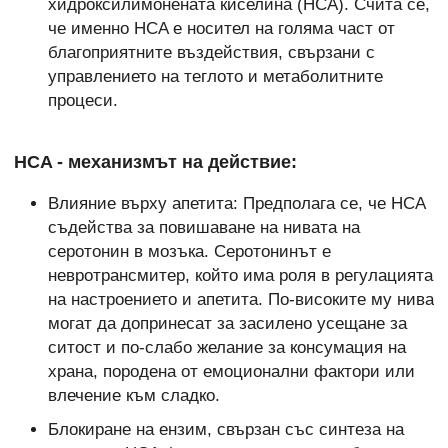
хидроксилимонената киселина (HCA). Счита се,
че именно HCA е носител на голяма част от
благоприятните въздействия, свързани с
управлението на теглото и метаболитните
процеси.
HCA - механизмът на действие:
Влияние върху апетита: Предполага се, че HCA
съдейства за повишаване на нивата на
серотонин в мозъка. Серотонинът е
невротрансмитер, който има роля в регулацията
на настроението и апетита. По-високите му нива
могат да допринесат за засилено усещане за
ситост и по-слабо желание за консумация на
храна, породена от емоционални фактори или
влечение към сладко.
Блокиране на ензим, свързан със синтеза на