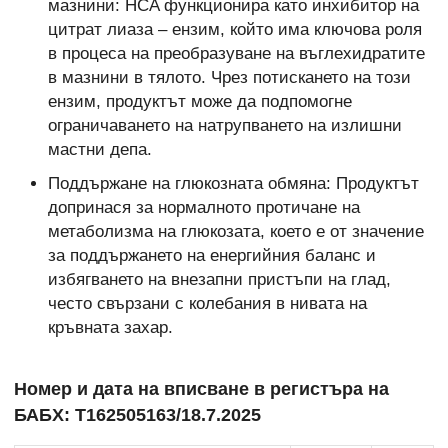
мазнини: HCA функционира като инхибитор на
цитрат лиаза – ензим, който има ключова роля
в процеса на преобразуване на въглехидратите
в мазнини в тялото. Чрез потискането на този
ензим, продуктът може да подпомогне
ограничаването на натрупването на излишни
мастни депа.
Поддържане на глюкозната обмяна: Продуктът
допринася за нормалното протичане на
метаболизма на глюкозата, което е от значение
за поддържането на енергийния баланс и
избягването на внезапни пристъпи на глад,
често свързани с колебания в нивата на
кръвната захар.
Номер и дата на вписване в регистъра на
БАБХ: Т162505163/18.7.2025