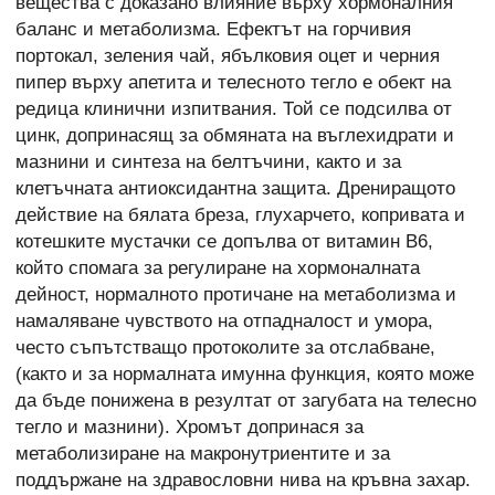
вещества с доказано влияние върху хормоналния
баланс и метаболизма. Ефектът на горчивия
портокал, зеления чай, ябълковия оцет и черния
пипер върху апетита и телесното тегло е обект на
редица клинични изпитвания. Той се подсилва от
цинк, допринасящ за обмяната на въглехидрати и
мазнини и синтеза на белтъчини, както и за
клетъчната антиоксидантна защита. Дрениращото
действие на бялата бреза, глухарчето, копривата и
котешките мустачки се допълва от витамин B6,
който спомага за регулиране на хормоналната
дейност, нормалното протичане на метаболизма и
намаляване чувството на отпадналост и умора,
често съпътстващо протоколите за отслабване,
(както и за нормалната имунна функция, която може
да бъде понижена в резултат от загубата на телесно
тегло и мазнини). Хромът допринася за
метаболизиране на макронутриентите и за
поддържане на здравословни нива на кръвна захар.