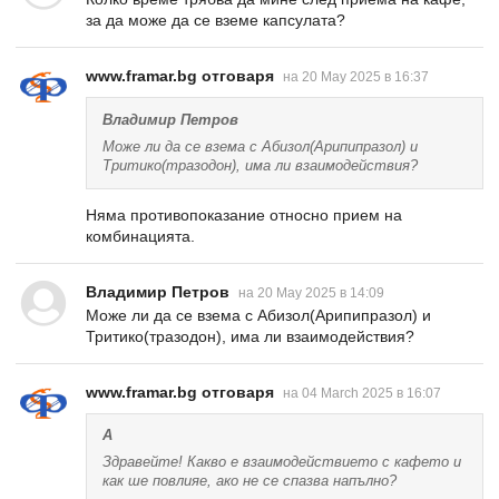
за да може да се вземе капсулата?
www.framar.bg отговаря
на 20 May 2025 в 16:37
Владимир Петров
Може ли да се взема с Абизол(Арипипразол) и
Тритико(тразодон), има ли взаимодействия?
Няма противопоказание относно прием на
комбинацията.
Владимир Петров
на 20 May 2025 в 14:09
Може ли да се взема с Абизол(Арипипразол) и
Тритико(тразодон), има ли взаимодействия?
www.framar.bg отговаря
на 04 March 2025 в 16:07
A
Здравейте! Какво е взаимодействието с кафето и
как ше повлияе, ако не се спазва напълно?