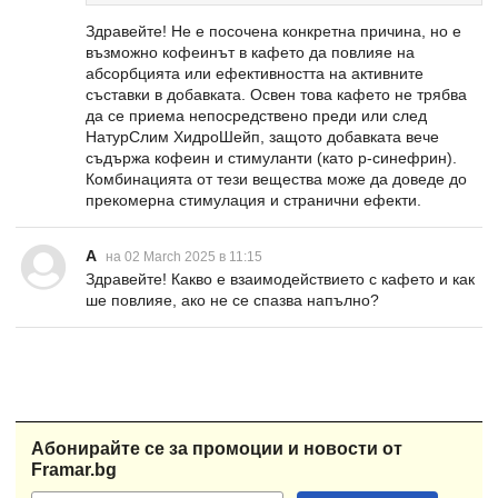
Здравейте! Не е посочена конкретна причина, но е
възможно кофеинът в кафето да повлияе на
абсорбцията или ефективността на активните
съставки в добавката. Освен това кафето не трябва
да се приема непосредствено преди или след
НатурСлим ХидроШейп, защото добавката вече
съдържа кофеин и стимуланти (като р-синефрин).
Комбинацията от тези вещества може да доведе до
прекомерна стимулация и странични ефекти.
A
на 02 March 2025 в 11:15
Здравейте! Какво е взаимодействието с кафето и как
ше повлияе, ако не се спазва напълно?
Абонирайте се за промоции и новости от
Framar.bg