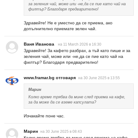
за зеления чай, може или -не,да се пие като чай на
филтър? Благодаря предварително!
Здравейте! Не е уместно да се приема, ако
допълнително приемате зелен чай.
Ваня Иванова
на 11 March 2026 в 16:30
Здравейте! За кафето разбрах, а тъй като пише и за
зеления чай, може или -не,да се пие като чай на
филтър? Благодаря предварително!
www.framar.bg отговаря
на 30 June 2025 в 13:55
Марин
Колко време трябва да мине след приема на кафе,
за да може да се вземе капсулата?
Изчакайте поне час.
Марин
на 30 June 2025 в 08:43
Колко време трябва да мине след приема на кафе,