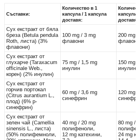
Количество в 1
Количест
Съставки:
капсула / 1 капсула
капсули /
доставя:
доставят
Сух екстракт от бяла
бреза (Betula pendula
100 mg / 3 mg
200 mg /
Roth, листа) (3%
флавони
флавони
флавони)
Сух екстракт от
глухарче (Taraxacum
75 mg / 1,5 mg
150 mg /
officinale Web.,
инулин
инулин
корен) (2% инулин)
Сух екстракт от
горчив портокал
60 mg / 3,6 mg
120 mg /
(Citrus aurantium L.,
синефрин
синефри
плод) (6% р-
синефрин)
Сух екстракт от
зелен чай (Camellia
40 mg / 20 mg
80 mg / 
sinensis L., листа)
полифеноли,
полифен
(50% полифемноли,
12 mg катехини,
24 mg ка