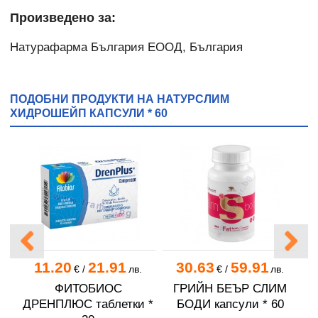
Произведено за:
Натурафарма България ЕООД, България
ПОДОБНИ ПРОДУКТИ НА НАТУРСЛИМ
ХИДРОШЕЙП КАПСУЛИ * 60
11.20
21.91
30.63
59.91
€
/
лв.
€
/
лв.
ФИТОБИОС
ГРИЙН БЕЪР СЛИМ
Н
ДРЕНПЛЮС таблетки *
БОДИ капсули * 60