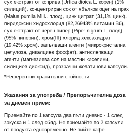
сух екстракт от коприва (Urtica dioica L, корен) (1%
силиций), концентриран сок от ябълков оцет на прах
(Malus pumila Mill., плод), цинк цитрат (31,1% цинк),
пиридоксин хидрохлорид (82,26943% витамин B6),
сух екстракт от черен пипер (Piper nigrum L, плод)
(95% пиперин), хром(III) хлорид хексахидрат
(19,42% хром), запълващи агенти (микрокристална
целулоза, дикалциев фосфат), антислепващи
агенти (магнезиева сол на мастни киселини,
силициев диоксид), прозрачни желатинови капсули.
*Референтни хранителни стойности
Указания за употреба / Препоръчителна доза
за дневен прием:
Приемайте по 1 капсула два пъти дневно - 1 след
закуска и 1 след обяд. Не приемайте по 2 капсули
от продукта едновременно. Не пийте кафе