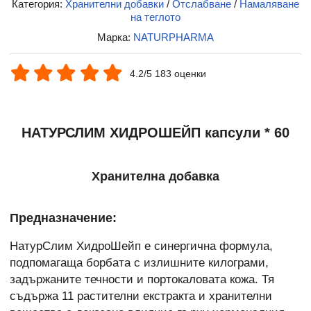
Категория:
Хранителни добавки
/
Отслабване
/
Намаляване
на теглото
Марка:
NATURPHARMA
4.2/5 183 оценки
НАТУРСЛИМ ХИДРОШЕЙП капсули * 60
Хранителна добавка
Предназначение:
НатурСлим ХидроШейп е синергична формула,
подпомагаща борбата с излишните килограми,
задържаните течности и портокаловата кожа. Тя
съдържа 11 растителни екстракта и хранителни