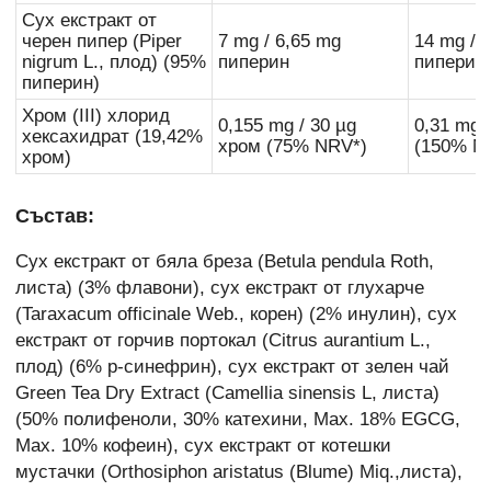
Сух екстракт от
черен пипер (Piper
7 mg / 6,65 mg
14 mg / 
nigrum L., плод) (95%
пиперин
пиперин
пиперин)
Хром (III) хлорид
0,155 mg / 30 µg
0,31 mg 
хексахидрат (19,42%
хром (75% NRV*)
(150% N
хром)
Състав:
Сух екстракт от бяла бреза (Betula pendula Roth,
листа) (3% флавони), сух екстракт от глухарче
(Taraxacum officinale Web., корен) (2% инулин), сух
екстракт от горчив портокал (Citrus aurantium L.,
плод) (6% р-синефрин), сух екстракт от зелен чай
Green Tea Dry Extract (Camellia sinensis L, листа)
(50% полифеноли, 30% катехини, Max. 18% EGCG,
Max. 10% кофеин), сух екстракт от котешки
мустачки (Orthosiphon aristatus (Blume) Miq.,листа),