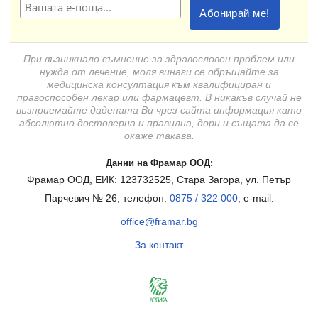
При възникнало съмнение за здравословен проблем или
нужда от лечение, моля винаги се обръщайте за
медицинска консултация към квалифициран и
правоспособен лекар или фармацевт. В никакъв случай не
възприемайте дадената Ви чрез сайта информация като
абсолютно достоверна и правилна, дори и същата да се
окаже такава.
Данни на Фрамар ООД:
Фрамар ООД, ЕИК: 123732525, Стара Загора, ул. Петър
Парчевич № 26, телефон:
0875 / 322 000
, e-mail:
office@framar.bg
За контакт