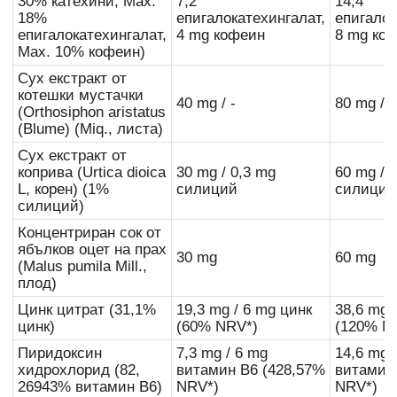
30% катехини, Max.
7,2
14,4
18%
епигалокатехингалат,
епигалок
епигалокатехингалат,
4 mg кофеин
8 mg ко
Max. 10% кофеин)
Сух екстракт от
котешки мустачки
40 mg / -
80 mg / -
(Orthosiphon aristatus
(Blume) (Miq., листа)
Сух екстракт от
коприва (Urtica dioica
30 mg / 0,3 mg
60 mg / 
L, корен) (1%
силиций
силиций
силиций)
Концентриран сок от
ябълков оцет на прах
30 mg
60 mg
(Malus pumila Mill.,
плод)
Цинк цитрат (31,1%
19,3 mg / 6 mg цинк
38,6 mg 
цинк)
(60% NRV*)
(120% N
Пиридоксин
7,3 mg / 6 mg
14,6 mg 
хидрохлорид (82,
витамин B6 (428,57%
витамин
26943% витамин B6)
NRV*)
NRV*)