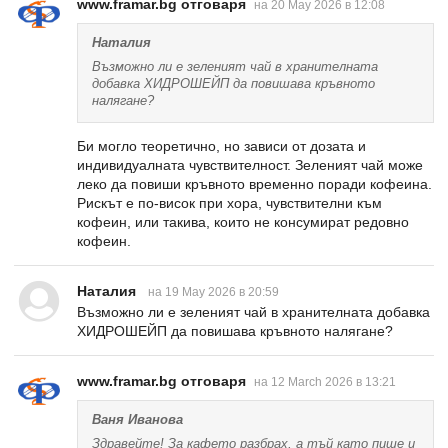
www.framar.bg отговаря
на 20 May 2026 в 12:08
Наталия
Възможно ли е зеленият чай в хранителната
добавка ХИДРОШЕЙП да повишава кръвното
налягане?
Би могло теоретично, но зависи от дозата и
индивидуалната чувствителност. Зеленият чай може
леко да повиши кръвното временно поради кофеина.
Рискът е по-висок при хора, чувствителни към
кофеин, или такива, които не консумират редовно
кофеин.
Наталия
на 19 May 2026 в 20:59
Възможно ли е зеленият чай в хранителната добавка
ХИДРОШЕЙП да повишава кръвното налягане?
www.framar.bg отговаря
на 12 March 2026 в 13:21
Ваня Иванова
Здравейте! За кафето разбрах, а тъй като пише и