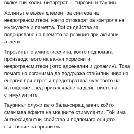
включени холин битартрат, L-тирозин и таурин.
Холинът е важен елемент за синтеза на
невротрансмитери, които отговарят за контрола на
мускулите и паметта. Той съдейства за
подобряване на времето за реакция при активни
атлети.
Тирозинът е аминокиселина, която подпомага
производството на важни хормони и
невротрансмитери (като адреналин и допамин). Това
помага на организма да поддържа стабилни нива на
енергия при стрес и предотвратява чувството на
изтощение след приключване на действието на
стимулантите.
Тауринът служи като балансиращ агент, който
смекчава ефекта на мощните стимуланти. Той има
антиоксидантни свойства и подпомага общото
състояние на организма.