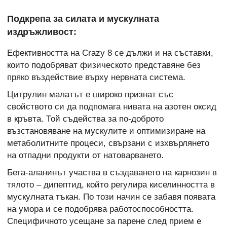
Подкрепа за силата и мускулната
издръжливост:
Ефективността на Crazy 8 се дължи и на съставки,
които подобряват физическото представяне без
пряко въздействие върху нервната система.
Цитрулин малатът е широко признат със
свойството си да подпомага нивата на азотен оксид
в кръвта. Той съдейства за по-доброто
възстановяване на мускулите и оптимизиране на
метаболитните процеси, свързани с изхвърлянето
на отпадни продукти от натоварването.
Бета-аланинът участва в създаването на карнозин в
тялото – дипептид, който регулира киселинността в
мускулната тъкан. По този начин се забавя появата
на умора и се подобрява работоспособността.
Специфичното усещане за парене след прием е