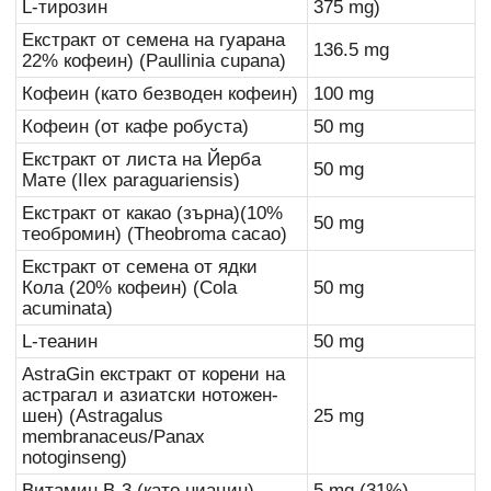
L-тирозин
375 mg)
Екстракт от семена на гуарана
136.5 mg
22% кофеин) (Paullinia cupana)
Кофеин (като безводен кофеин)
100 mg
Кофеин (от кафе робуста)
50 mg
Екстракт от листа на Йерба
50 mg
Мате (Ilex paraguariensis)
Екстракт от какао (зърна)(10%
50 mg
теобромин) (Theobroma cacao)
Екстракт от семена от ядки
Кола (20% кофеин) (Cola
50 mg
acuminata)
L-теанин
50 mg
AstraGin екстракт от корени на
астрагал и азиатски нотожен-
шен) (Astragalus
25 mg
membranaceus/Panax
notoginseng)
Витамин B-3 (като ниацин)
5 mg (31%)