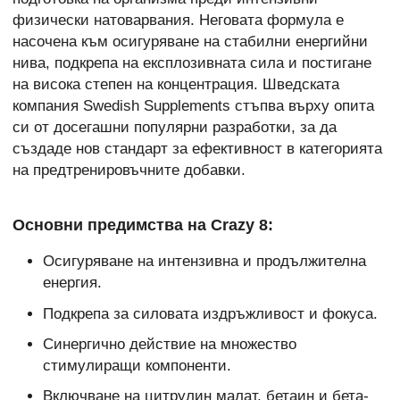
физически натоварвания. Неговата формула е
насочена към осигуряване на стабилни енергийни
нива, подкрепа на експлозивната сила и постигане
на висока степен на концентрация. Шведската
компания Swedish Supplements стъпва върху опита
си от досегашни популярни разработки, за да
създаде нов стандарт за ефективност в категорията
на предтренировъчните добавки.
Основни предимства на Crazy 8:
Осигуряване на интензивна и продължителна
енергия.
Подкрепа за силовата издръжливост и фокуса.
Синергично действие на множество
стимулиращи компоненти.
Включване на цитрулин малат, бетаин и бета-