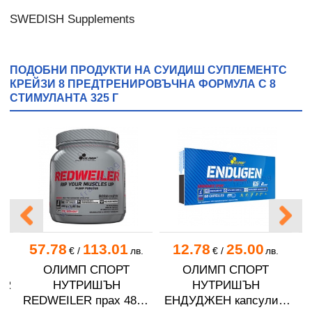
SWEDISH Supplements
ПОДОБНИ ПРОДУКТИ НА СУИДИШ СУПЛЕМЕНТС
КРЕЙЗИ 8 ПРЕДТРЕНИРОВЪЧНА ФОРМУЛА С 8
СТИМУЛАНТА 325 Г
57.78
113.01
12.78
25.00
.
€
/
лв.
€
/
лв.
ОЛИМП СПОРТ
ОЛИМП СПОРТ
П
ER
НУТРИШЪН
НУТРИШЪН
М
А
REDWEILER прах 480 г
ЕНДУДЖЕН капсули *