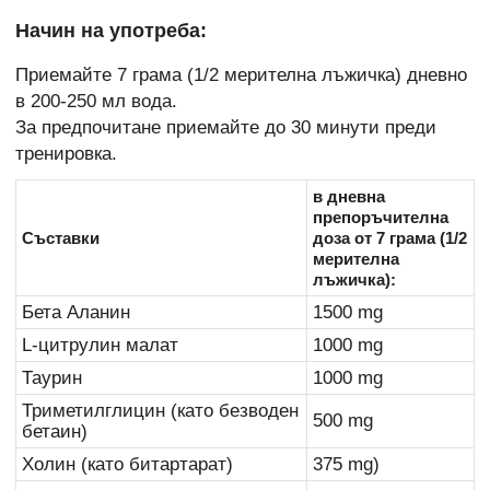
Начин на употреба:
Приемайте 7 грама (1/2 мерителна лъжичка) дневно
в 200-250 мл вода.
За предпочитане приемайте до 30 минути преди
тренировка.
в дневна
препоръчителна
Съставки
доза от 7 грама (1/2
мерителна
лъжичка):
Бета Аланин
1500 mg
L-цитрулин малат
1000 mg
Таурин
1000 mg
Триметилглицин (като безводен
500 mg
бетаин)
Холин (като битартарат)
375 mg)