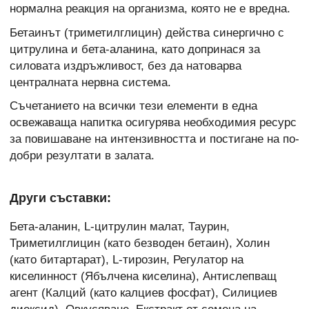
нормална реакция на организма, която не е вредна.
Бетаинът (триметилглицин) действа синергично с
цитрулина и бета-аланина, като допринася за
силовата издръжливост, без да натоварва
централната нервна система.
Съчетанието на всички тези елементи в една
освежаваща напитка осигурява необходимия ресурс
за повишаване на интензивността и постигане на по-
добри резултати в залата.
Други съставки:
Бета-аланин, L-цитрулин малат, Таурин,
Триметилглицин (като безводен бетаин), Холин
(като битартарат), L-тирозин, Регулатор на
киселинност (Ябълчена киселина), Антислепващ
агент (Калций (като калциев фосфат), Силициев