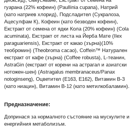
диоксид), Овкусяване, Екстракт от семена на
гуарана (22% кофеин) (Paullinia cupana), Натрий
(като натриев хлорид), Подсладител (Сукралоза,
Ацесулфам К), Кофеин (като безводен кофеин),
Екстракт от семена от ядки Кола (20% кофеин) (Cola
acuminata), Екстракт от листа на Йерба Мате (Ilex
paraguariensis), Екстракт от какао (зърна)(10%
теобромин) (Theobroma cacao), Coffein™ Натурален
екстракт от кафе (зърна) (Coffee robusta), L-теанин,
AstraGin (екстракт от корени на астрагал и азиатски
нотожен-шен) (Astragalus membranaceus/Panax
notoginseng), Оцветител (E163, E162), Витамин B-3
(като ниацин), Витамин B-12 (като метилкобаламин).
Предназначение:
Допринася за нормалното състояние на мускулите и
енергийния метаболизъм.