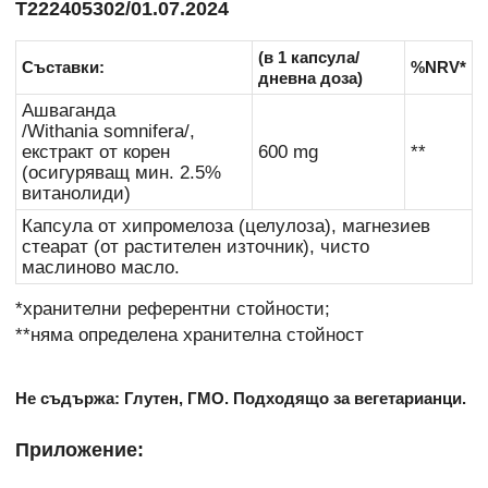
Т222405302/01.07.2024
(в 1 капсула/
Съставки:
%NRV*
дневна доза)
Ашваганда
/Withania somnifera/,
екстракт от корен
600 mg
**
(осигуряващ мин. 2.5%
витанолиди)
Капсула от хипромелоза (целулоза), магнезиев
стеарат (от растителен източник), чисто
маслиново масло.
*хранителни референтни стойности;
**няма определена хранителна стойност
Не съдържа: Глутен, ГМО. Подходящо за вегетарианци.
Приложение: