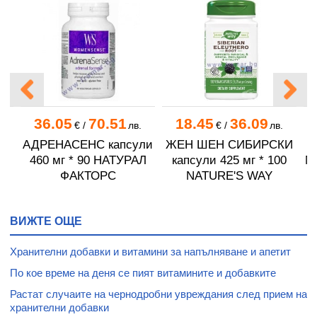
36.05
70.51
18.45
36.09
.
€
/
лв.
€
/
лв.
АДРЕНАСЕНС капсули
ЖЕН ШЕН СИБИРСКИ
6
460 мг * 90 НАТУРАЛ
капсули 425 мг * 100
М
ФАКТОРС
NATURE'S WAY
ВИЖТЕ ОЩЕ
Хранителни добавки и витамини за напълняване и апетит
По кое време на деня се пият витамините и добавките
Растат случаите на чернодробни увреждания след прием на
хранителни добавки