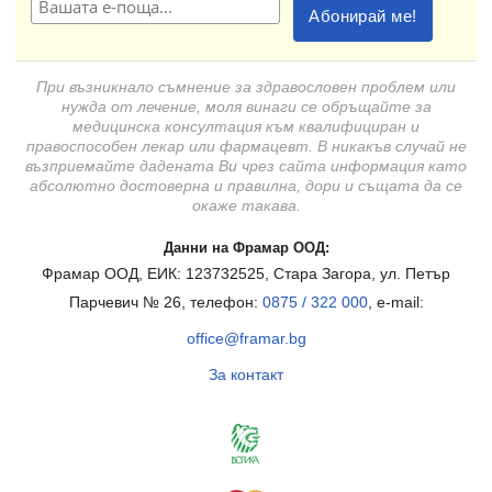
При възникнало съмнение за здравословен проблем или
нужда от лечение, моля винаги се обръщайте за
медицинска консултация към квалифициран и
правоспособен лекар или фармацевт. В никакъв случай не
възприемайте дадената Ви чрез сайта информация като
абсолютно достоверна и правилна, дори и същата да се
окаже такава.
Данни на Фрамар ООД:
Фрамар ООД, ЕИК: 123732525, Стара Загора, ул. Петър
Парчевич № 26, телефон:
0875 / 322 000
, e-mail:
office@framar.bg
За контакт