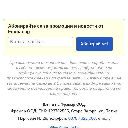
Абонирайте се за промоции и новости от
Framar.bg
При възникнало съмнение за здравословен проблем или
нужда от лечение, моля винаги се обръщайте за
медицинска консултация към квалифициран и
правоспособен лекар или фармацевт. В никакъв случай не
възприемайте дадената Ви чрез сайта информация като
абсолютно достоверна и правилна, дори и същата да се
окаже такава.
Данни на Фрамар ООД:
Фрамар ООД, ЕИК: 123732525, Стара Загора, ул. Петър
Парчевич № 26, телефон:
0875 / 322 000
, e-mail:
office@framar.bg