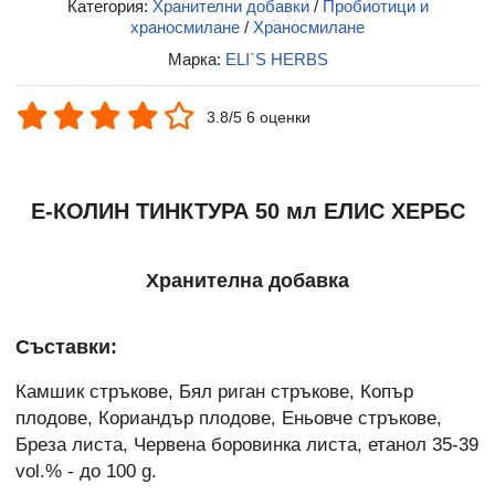
Категория:
Хранителни добавки
/
Пробиотици и
храносмилане
/
Храносмилане
Марка:
ELI`S HERBS
3.8/5 6 оценки
Е-КОЛИН ТИНКТУРА 50 мл ЕЛИС ХЕРБС
Хранителна добавка
Съставки:
Камшик стръкове, Бял риган стръкове, Копър
плодове, Кориандър плодове, Еньовче стръкове,
Бреза листа, Червена боровинка листа, етанол 35-39
vol.% - до 100 g.