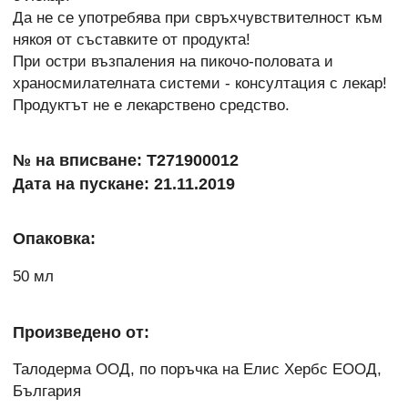
Да не се употребява при свръхчувствителност към
някоя от съставките от продукта!
При остри възпаления на пикочо-половата и
храносмилателната системи - консултация с лекар!
Продуктът не е лекарствено средство.
№ на вписване: Т271900012
Дата на пускане: 21.11.2019
Опаковка:
50 мл
Произведено от:
Талодерма ООД, по поръчка на Елис Хербс ЕООД,
България