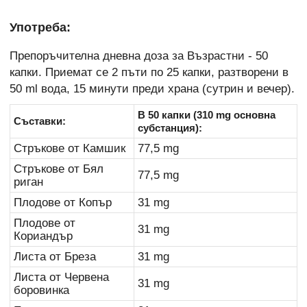
Употреба:
Препоръчителна дневна доза за Възрастни - 50
капки. Приемат се 2 пъти по 25 капки, разтворени в
50 ml вода, 15 минути преди храна (сутрин и вечер).
В 50 капки (310 mg основна
Съставки:
субстанция):
Стръкове от Камшик
77,5 mg
Стръкове от Бял
77,5 mg
риган
Плодове от Копър
31 mg
Плодове от
31 mg
Кориандър
Листа от Бреза
31 mg
Листа от Червена
31 mg
боровинка