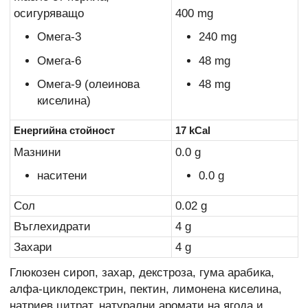
осигуряващо
400 mg
Омега-3
240 mg
Омега-6
48 mg
Омега-9 (олеинова
48 mg
киселина)
Енергийна стойност
17 kCal
Мазнини
0.0 g
наситени
0.0 g
Сол
0.02 g
Въглехидрати
4 g
Захари
4 g
Глюкозен сироп, захар, декстроза, гума арабика,
алфа-циклодекстрин, пектин, лимонена киселина,
натриев цитрат, натурални аромати на ягода и