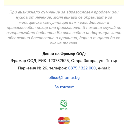
При възникнало съмнение за здравословен проблем или
нужда от лечение, моля винаги се обръщайте за
медицинска консултация към квалифициран и
правоспособен лекар или фармацевт. В никакъв случай не
възприемайте дадената Ви чрез сайта информация като
абсолютно достоверна и правилна, дори и същата да се
окаже такава.
Данни на Фрамар ООД:
Фрамар ООД, ЕИК: 123732525, Стара Загора, ул. Петър
Парчевич № 26, телефон:
0875 / 322 000
, e-mail:
office@framar.bg
За контакт