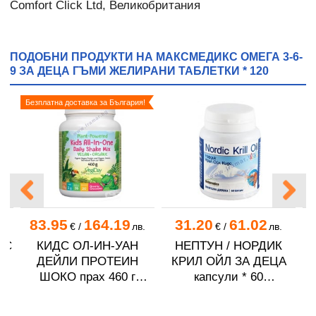
Comfort Click Ltd, Великобритания
ПОДОБНИ ПРОДУКТИ НА МАКСМЕДИКС ОМЕГА 3-6-
9 ЗА ДЕЦА ГЪМИ ЖEЛИРАНИ ТАБЛЕТКИ * 120
Безплатна доставка за България!
83.95
164.19
31.20
61.02
.
€
/
лв.
€
/
лв.
ДС
КИДС ОЛ-ИН-УАН
НЕПТУН / НОРДИК
Т
ДЕЙЛИ ПРОТЕИН
КРИЛ ОЙЛ ЗА ДЕЦА
60
ШОКО прах 460 г
капсули * 60
НАТУРАЛ ФАКТОРС
ХЕРБАМЕДИКА