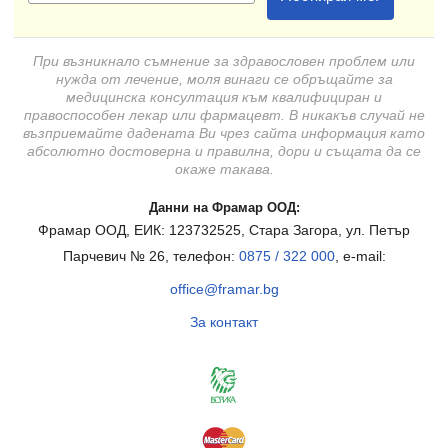
При възникнало съмнение за здравословен проблем или
нужда от лечение, моля винаги се обръщайте за
медицинска консултация към квалифициран и
правоспособен лекар или фармацевт. В никакъв случай не
възприемайте дадената Ви чрез сайта информация като
абсолютно достоверна и правилна, дори и същата да се
окаже такава.
Данни на Фрамар ООД:
Фрамар ООД, ЕИК: 123732525, Стара Загора, ул. Петър
Парчевич № 26, телефон:
0875 / 322 000
, e-mail:
office@framar.bg
За контакт