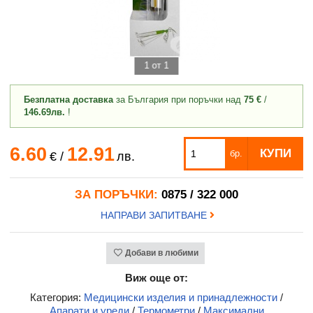
1 от 1
Безплатна доставка
за България при поръчки над
75 €
/
146.69лв.
!
6.60
12.91
КУПИ
бр.
€
/
лв.
ЗА ПОРЪЧКИ:
0875 / 322 000
НАПРАВИ ЗАПИТВАНЕ
Добави в любими
Виж още от:
Категория:
Медицински изделия и принадлежности
/
Апарати и уреди
/
Термометри
/
Максимални