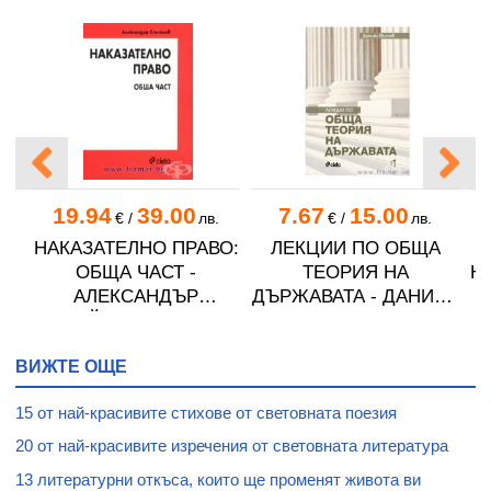
19.94
39.00
7.67
15.00
€
/
лв.
€
/
лв.
НАКАЗАТЕЛНО ПРАВО:
ЛЕКЦИИ ПО ОБЩА
ОБЩА ЧАСТ -
ТЕОРИЯ НА
Н
АЛЕКСАНДЪР
ДЪРЖАВАТА - ДАНИЕЛ
ВО
СТОЙНОВ - СИЕЛА
ВЪЛЧЕВ - СИЕЛА
ВИЖТЕ ОЩЕ
15 от най-красивите стихове от световната поезия
20 от най-красивите изречения от световната литература
13 литературни откъса, които ще променят живота ви