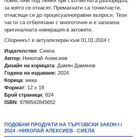
поместени под линия при съответната разпоредба,
за която се отнасят. Премахнати са точки/части,
отнасящи се до процесуално­правни въпроси. Тези
части са отбелязани с многоточие и е запазена
оригиналната номерация в актовете.
Сборникът е актуализиран към 01.01.2024 г.
Издателство
: Сиела
Автор
: Николай Алексиев
Дизайн на корицата
: Дамян Дамянов
Година на издаване:
2024
Корица
: мека
Формат
: 12 х 19
Брой страници:
624
ISBN
: 9789542845652
ПОДОБНИ ПРОДУКТИ НА ТЪРГОВСКИ ЗАКОН I /
2024 - НИКОЛАЙ АЛЕКСИЕВ - СИЕЛА