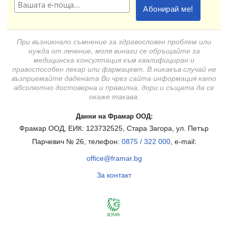
При възникнало съмнение за здравословен проблем или
нужда от лечение, моля винаги се обръщайте за
медицинска консултация към квалифициран и
правоспособен лекар или фармацевт. В никакъв случай не
възприемайте дадената Ви чрез сайта информация като
абсолютно достоверна и правилна, дори и същата да се
окаже такава.
Данни на Фрамар ООД:
Фрамар ООД, ЕИК: 123732525, Стара Загора, ул. Петър
Парчевич № 26, телефон:
0875 / 322 000
, e-mail:
office@framar.bg
За контакт