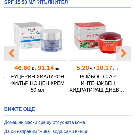
SPF 15 50 МЛ ?ПЪЛНИТЕЛ
46.60
91.14
5.20
10.17
€
/
лв.
€
/
лв.
ЗА
ЕУЦЕРИН ХИАЛУРОН
РОЙБОС СТАР
50
ФИЛЪР НОЩЕН КРЕМ
ИНТЕНЗИВЕН
Х
50 мл
ХИДРАТИРАЩ ДНЕВЕН
К
КРЕМ ПРОТИВ
БРЪЧКИ 50 мл
ВИЖТЕ ОЩЕ
Домашни маски срещу отпусната кожа
Да си направим "жива" вода сами вкъщи