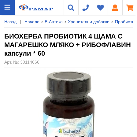
Назад
|
Начало
Е-Аптека
Хранителни добавки
Пробиотиц
БИОХЕРБА ПРОБИОТИК 4 ЩАМА С
МАГАРЕШКО МЛЯКО + РИБОФЛАВИН
капсули * 60
Арт. №:
30114666