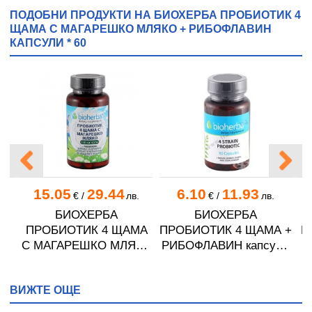
ПОДОБНИ ПРОДУКТИ НА БИОХЕРБА ПРОБИОТИК 4
ЩАМА С МАГАРЕШКО МЛЯКО + РИБОФЛАВИН
КАПСУЛИ * 60
15.05
29.44
6.10
11.93
.
€
/
лв.
€
/
лв.
БИОХЕРБА
БИОХЕРБА
ПРОБИОТИК 4 ЩАМА
ПРОБИОТИК 4 ЩАМА +
П
 *
С МАГАРЕШКО МЛЯКО
РИБОФЛАВИН капсули
+ РИБОФЛАВИН
* 60
К
капсули * 100
ВИЖТЕ ОЩЕ