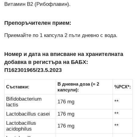
Витамин B2 (Рибофлавин).
Препоръчителен прием:
Приемайте по 1 капсула 2 пъти дневно с вода.
Номер и дата на вписване на хранителната
добавка в регистъра на БАБХ:
П162301965/23.5.2023
В дневна доза (= 2
Съставки:
%РСХ*:
капсули):
Bifidobacterium
176 mg
**
lactis
Lactobacillus casei
176 mg
**
Lactobacillus
176 mg
**
acidophilus