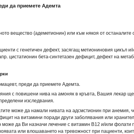
реди да приемете Адемта
ното вещество (адеметионин) или към някоя от останалите 
циенти с генетичен дефект, засягащ метиониновия цикъл 
пр. цистатионин бета-синтетазен дефицит, дефект на метаб
ерки
мацевт, преди да приемете Адемта.
яния с повишени нива на амоняк в кръвта, Вашия лекар ще
определени изследвания.
атите може да намали нивата на адсмстионин при анемия, 
ицит на витамини поради други заболявания или хранителн
р може да Ви назначи лечение с витамин В12 и/или фолати
оявата или влошаването на тревожност при пациенти, коит