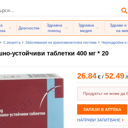
на
Здравна
Здравна
Здраве и
Диагностик
ека
помощ
медия
на жи
С рецепта
Заболявания на храносмилателна система
Чернодробни и 
но-устойчиви таблетки 400 мг * 20
26.84
52.49
€
/
л
Продуктът не може да 
ЗАПАЗИ В АПТЕКА
НАПРАВИ ЗАПИТВАНЕ