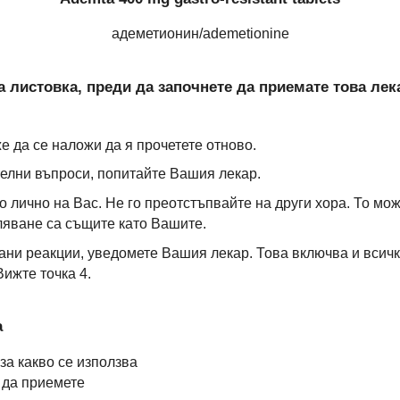
адеметионин/ademetionine
 листовка, преди да започнете да приемате това лек
е да се наложи да я прочетете отново.
елни въпроси, попитайте Вашия лекар.
 лично на Вас. Не го преотстъпвайте на други хора. То мо
ляване са същите като Вашите.
ани реакции, уведомете Вашия лекар. Това включва и всич
Вижте точка 4.
а
за какво се използва
и да приемете