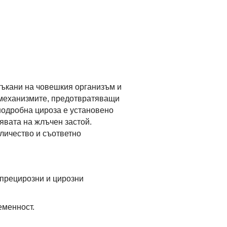
тъкани на човешкия организъм и
 механизмите, предотвратяващи
нодробна цироза е установено
явата на жлъчен застой.
личество и съответно
 прецирозни и цирозни
еменност.