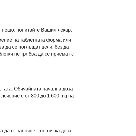
 в нещо, попитайте Вашия лекар.
жение на таблетната форма или
а да се поглъщат цели, без да
летки не трябва да се приемат с
устата. Обичайната начална доза
лечение е от 800 до 1 600 mg на
 да сс започне с по-ниска доза