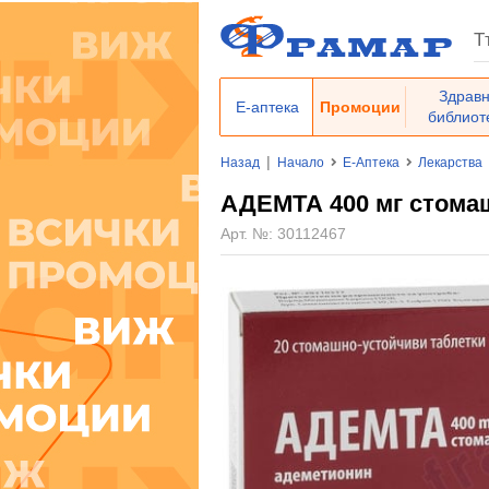
Здрав
Е-аптека
Промоции
библиот
|
Назад
Начало
Е-Аптека
Лекарства
АДЕМТА 400 мг стомаш
Арт. №:
30112467