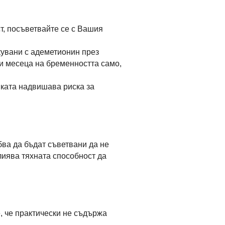
т, посъветвайте се с Вашия
кувани с адеметионин през
и месеца на бременността само,
йката надвишава риска за
ва да бъдат съветвани да не
лиява тяхната способност да
е, че практически не съдържа