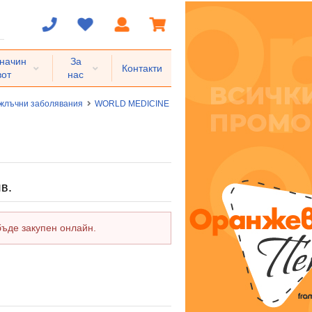
 начин
За
Контакти
вот
нас
жлъчни заболявания
WORLD MEDICINE
АДЕМТА 400 мг стомашно-устойчи
в.
бъде закупен онлайн.