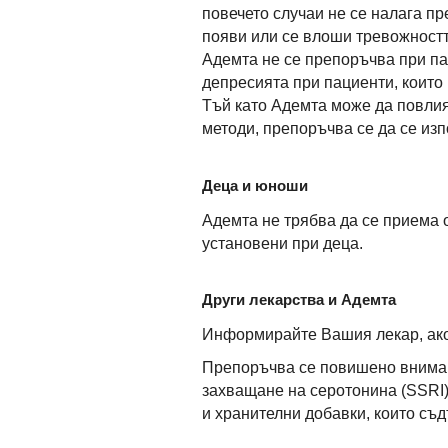
повечето случаи не се налага п
появи или се влоши тревожностт
Адемта не се препоръчва при па
депресията при пациенти, които
Тъй като Адемта може да повлия
методи, препоръчва се да се изп
Деца и юноши
Адемта не трябва да се приема о
установени при деца.
Други лекарства и Адемта
Информирайте Вашия лекар, ако 
Препоръчва се повишено вниман
захващане на серотонина (SSRI)
и хранителни добавки, които съ