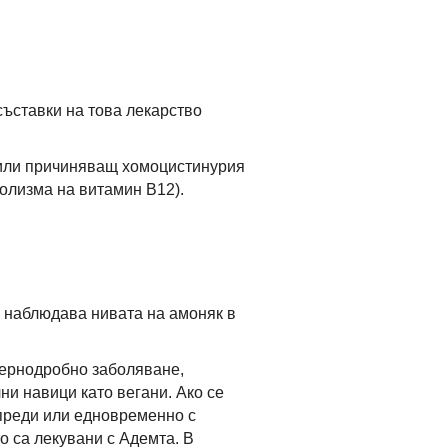
съставки на това лекарство
и/или причиняващ хомоцистинурия
олизма на витамин В12).
 наблюдава нивата на амоняк в
чернодробно заболяване,
и навици като вегани. Ако се
 преди или едновременно с
о са лекувани с Адемта. В