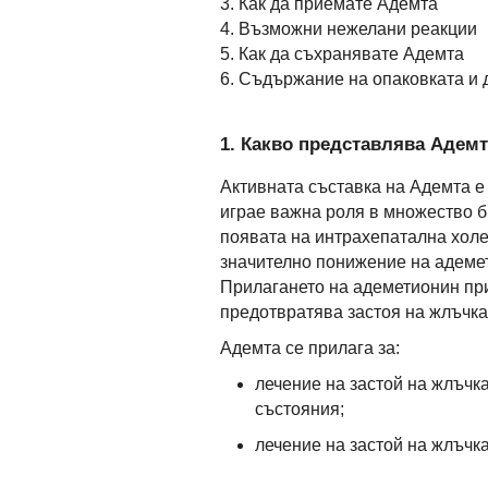
3. Как да приемате Адемта
4. Възможни нежелани реакции
5. Как да съхранявате Адемта
6. Съдържание на опаковката и
1. Какво представлява Адемта
Активната съставка на Адемта е
играе важна роля в множество 
появата на интрахепатална холе
значително понижение на адемети
Прилагането на адеметионин при
предотвратява застоя на жлъчка 
Адемта се прилага за:
лечение на застой на жлъчк
състояния;
лечение на застой на жлъчк