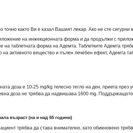
 точно както Ви е казал Вашият лекар. Ако не сте сигурни
риложение на инжекционната форма и да продължи с прило
е на таблетната форма на Адемта. Таблетките Адемта трябв
о на активното вещество и пълен лечебен ефект, Адемта таб
та доза е 10-25 mg/kg телесно тегло на ден, приета през 
невна доза не трябва да надвишава 1600 mg. Поддържащото 
ала възраст (на и над 65 години)
ациент трябва да става внимателно, като обикновено трябва