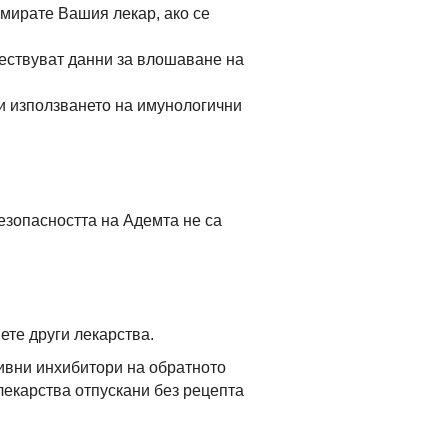
рмирате Вашия лекар, ако се
ествуват данни за влошаване на
и използването на имунологични
безопасността на Адемта не са
те други лекарства.
ивни инхибитори на обратното
лекарства отпускани без рецепта