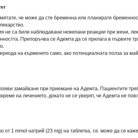
тет
смятате, че може да сте бременна или планирате бременнос
лекарство.
я не са били наблюдавани нежелани реакции при жени, ле
нността. Препоръчва се Адемта да се прилага в първите тр
о.
периода на кърменето само, ако потенциалната полза за ма
появи замайване при приемане на Адемта. Пациентите тряб
време на лечението, докато не се уверят, че Адемта не пов
 от 1 mmol натрий (23 mg) на таблетка, т.е. може да се каж