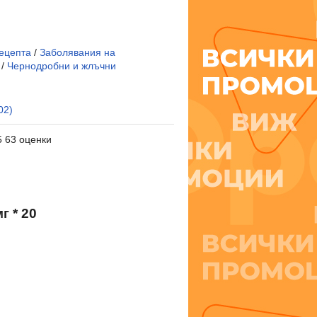
ецепта
/
Заболявания на
/
Чернодробни и жлъчни
02)
5 63 оценки
 * 20