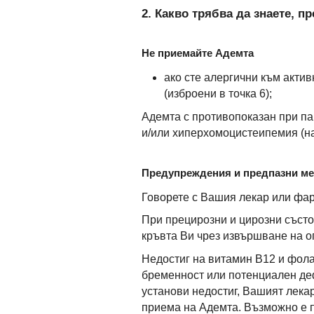
2. Какво трябва да знаете, п
Не приемайте Адемта
ако сте алергични към актив
(изброени в точка 6);
Адемта с противопоказан при па
и/или хиперхомоцистеипемия (на
Предупреждения и предпазни м
Говорете с Вашия лекар или фар
При прецирозни и цирозни състо
кръвта Ви чрез извършване на 
Недостиг на витамин В12 и фол
бременност или потенциален деф
установи недостиг, Вашият лека
приема на Адемта. Възможно е п