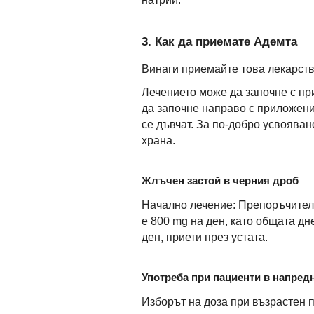
3. Как да приемате Адемта
Винаги приемайте това лекарство
Лечението може да започне с п
да започне направо с приложени
се дъвчат. За по-добро усвояван
храна.
Жлъчен застой в черния дроб
Начално лечение: Препоръчителна
е 800 mg на ден, като общата д
ден, приети през устата.
Употреба при пациенти в напредн
Изборът на доза при възрастен п