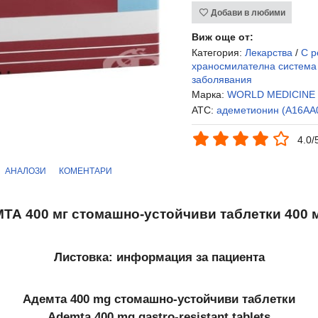
Добави в любими
Виж още от:
Категория:
Лекарства
/
С р
храносмилателна система
заболявания
Марка:
WORLD MEDICINE
ATC:
адеметионин (A16AA
4.0/
АНАЛОЗИ
КОМЕНТАРИ
ТА 400 мг стомашно-устойчиви таблетки 400 мг
Листовка: информация за пациента
Адемта 400 mg стомашно-устойчиви таблетки
Ademta 400 mg gastro-resistant tablets