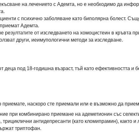
рекъсване на лечението с Адемта, но е необходимо да инфо
а.
циенти с психично заболяване като биполярна болест. Същ
 приемат Адемта.
е резултатите от изследването на хомоцистеин в кръвта пр
олзват други, иеимупологични методи за изследване.
т деца под 18-годишна възраст, тъй като ефективността и 
приемате, наскоро сте приемали или е възможно да приеме
ие при комбинирано приемане на адеметионин със селект
, трициклични антидепресанти (като кломипрамин), както и 
държат триптофан.