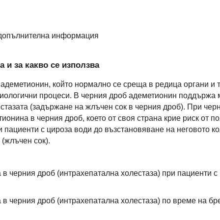
 допълнителна информация
 и за какво се използва
 адеметионин, който нормално се среща в редица органи и 
биологични процеси. В черния дроб адеметионин поддържа
стазата (задържане на жлъчен сок в черния дроб). При чер
онина в черния дроб, което от своя страна крие риск от по
 пациенти с цироза води до възстановяване на неговото ко
(жлъчен сок).
а в черния дроб (интрахепатална холестаза) при пациенти с
а в черния дроб (интрахепатална холестаза) по време на бр