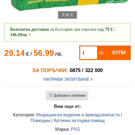
1 от 1
Безплатна доставка
за България при поръчки над
75 €
/
146.69лв.
!
29.14
56.99
КУПИ
бр.
€
/
лв.
ЗА ПОРЪЧКИ:
0875 / 322 000
НАПРАВИ ЗАПИТВАНЕ
Добави в любими
Виж още от:
Категория:
Медицински изделия и принадлежности
/
Помощни
/
Аптечки за първа помощ
Марка:
PVS