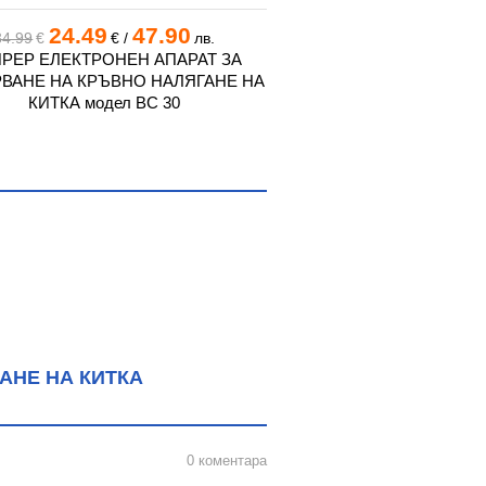
24.49
47.90
34.99
34.99
€
€
/
лв.
49.99
€
€
/
РЕР ЕЛЕКТРОНЕН АПАРАТ ЗА
БОИРЕР ЕЛЕКТРОНЕ
ВАНЕ НА КРЪВНО НАЛЯГАНЕ НА
ИЗМЕРВАНЕ НА КРЪВН
КИТКА модел BC 30
КИТКА модел 
АНЕ НА КИТКА
0 коментара