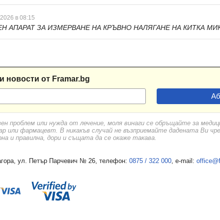
 2026 в 08:15
Н АПАРАТ ЗА ИЗМЕРВАНЕ НА КРЪВНО НАЛЯГАНЕ НА КИТКА МИК
и новости от Framar.bg
вен проблем или нужда от лечение, моля винаги се обръщайте за меди
ар или фармацевт. В никакъв случай не възприемайте дадената Ви чр
а и правилна, дори и същата да се окаже такава.
гора, ул. Петър Парчевич № 26, телефон:
0875 / 322 000
, e-mail:
office@