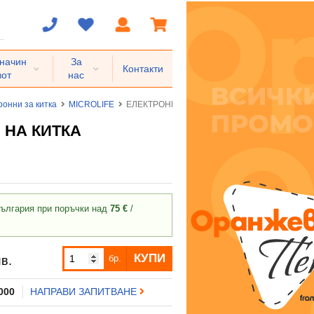
 начин
За
Контакти
вот
нас
ронни за китка
MICROLIFE
ЕЛЕКТРОНЕН АПАРАТ ЗА ИЗМЕРВАНЕ НА КР
 НА КИТКА
ългария при поръчки над
75 €
/
КУПИ
бр.
в.
 000
НАПРАВИ ЗАПИТВАНЕ