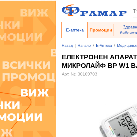
Здрав
Е-аптека
Промоции
библиот
|
Назад
Начало
Е-Аптека
Медицинск
ЕЛЕКТРОНЕН АПАРАТ
МИКРОЛАЙФ BP W1 B
Арт. №:
30109703