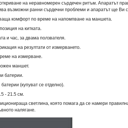
 откриване на неравномерен сърдечен ритъм. Апаратът пра
рива възможни ранни сърдечни проблеми и апаратът ще Ви с
яваща комфорт по време на напомпване на маншета.
позиция на китката.
та и час, за двама ползвателя.
фикация на резултати от измерването.
реме на измерване.
ложен маншет.
и батерии.
батерии (купуват се отделно).
5 - 21.5 см.
озиционираща светлина, която помага да се намери правилна
ъвното налягане.