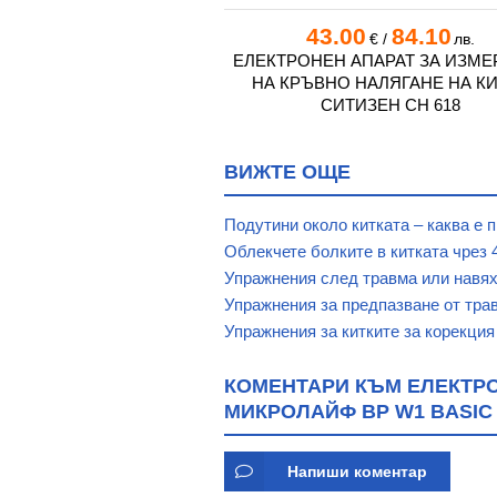
5
178.27
43.00
84.10
€
/
лв.
€
/
лв.
АПАРАТ ЗА ИЗМЕРВАНЕ
ЕЛЕКТРОНЕН АПАРАТ ЗА ИЗМЕ
НАЛЯГАНЕ НА КИТКА
НА КРЪВНО НАЛЯГАНЕ НА К
LLI IT (HEM - 6232T - E)
СИТИЗЕН CH 618
ВИЖТЕ ОЩЕ
Подутини около китката – каква е 
Облекчете болките в китката чрез 
Упражнения след травма или навях
Упражнения за предпазване от трав
Упражнения за китките за корекция
КОМЕНТАРИ КЪМ ЕЛЕКТРО
МИКРОЛАЙФ BP W1 BASIC
Напиши коментар