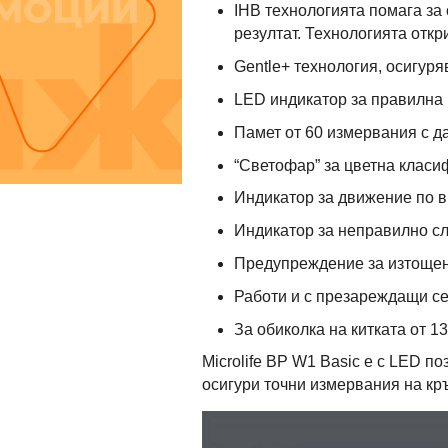
IHB технологията помага за
резултат. Технологията отк
Gentle+ технология, осигур
LED индикатор за правилна 
Памет от 60 измервания с да
“Светофар” за цветна класи
Индикатор за движение по в
Индикатор за неправилно с
Предупреждение за изтощен
Работи и с презареждащи се 
За обиколка на китката от 13.
Microlife ВР W1 Basic е с LED п
осигури точни измервания на кр