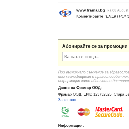
www.framar.bg
на 08 August
Коментирайте
"ЕЛЕКТРОНЕ
Абонирайте се за промоции 
При възникнало съмнение за здравосло
към квалифициран и правоспособен лек
информация като абсолютно достоверн
Данни на Фрамар ООД:
Фрамар ООД, ЕИК: 123732525, Стара За
За контакт
Информация: