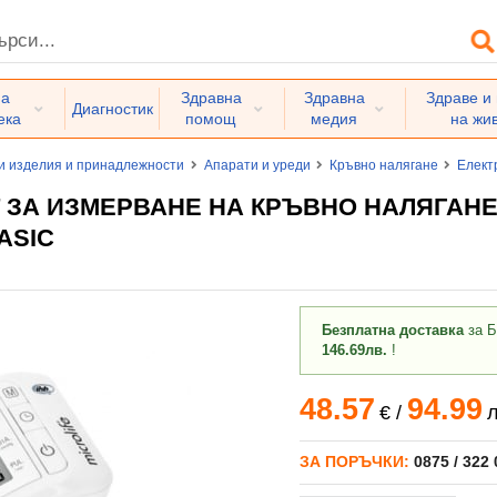
на
Здравна
Здравна
Здраве и
Диагностик
ека
помощ
медия
на жи
и изделия и принадлежности
Апарати и уреди
Кръвно налягане
Елект
 ЗА ИЗМЕРВАНЕ НА КРЪВНО НАЛЯГАНЕ
ASIC
Безплатна доставка
за Б
146.69лв.
!
48.57
94.99
€
/
л
ЗА ПОРЪЧКИ:
0875 / 322