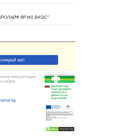
РОЛАЙФ BP W1 BASIC"
цинска консултация
ез сайта
framar.bg