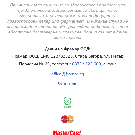
При възникнало съмнение за здравословен проблем или
нужда от лечение, моля винаги се обръщайте за
медицинска консултация към квалифициран и
правоспособен лекар или фармацевт. В никакъв случай не
възприемайте дадената Ви чрез сайта информация като
абсолютно достоверна и правилна, дори и същата да се
окаже такава.
Данни на Фрамар ООД:
Фрамар ООД, ЕИК: 123732525, Стара Загора, ул. Петър
Парчевич № 26, телефон:
0875 / 322 000
, e-mail:
office@framar.bg
За контакт