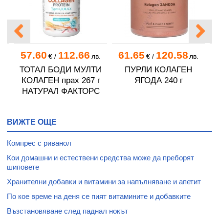
57.60
112.66
61.65
120.58
.
€
/
лв.
€
/
лв.
ТОТАЛ БОДИ МУЛТИ
ПУРЛИ КОЛАГЕН
КОЛАГЕН прах 267 г
ЯГОДА 240 г
г
НАТУРАЛ ФАКТОРС
П
ВИЖТЕ ОЩЕ
Компрес с риванол
Кои домашни и естествени средства може да преборят
шиповете
Хранителни добавки и витамини за напълняване и апетит
По кое време на деня се пият витамините и добавките
Възстановяване след паднал нокът