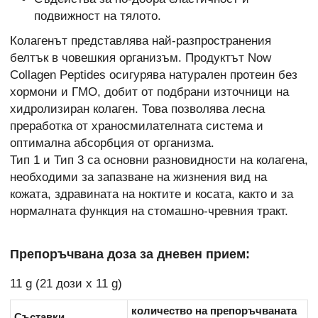
подвижност на тялото.
Колагенът представлява най-разпространения
белтък в човешкия организъм. Продуктът Now
Collagen Peptides осигурява натурален протеин без
хормони и ГМО, добит от подбрани източници на
хидролизиран колаген. Това позволява лесна
преработка от храносмилателната система и
оптимална абсорбция от организма.
Тип 1 и Тип 3 са основни разновидности на колагена,
необходими за запазване на жизнения вид на
кожата, здравината на ноктите и косата, както и за
нормалната функция на стомашно-чревния тракт.
Препоръчвана доза за дневен прием:
11 g (21 дози х 11 g)
количество на препоръчваната
Съставки