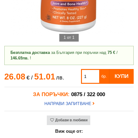
1 от 1
Безплатна доставка
за България при поръчки над
75 €
/
146.69лв.
!
26.08
51.01
КУПИ
бр.
€
/
лв.
ЗА ПОРЪЧКИ:
0875 / 322 000
НАПРАВИ ЗАПИТВАНЕ
Добави в любими
Виж още от: