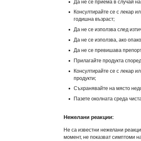
Да не се приема в случай на
Консултирайте се с лекар и
годишна възраст;
Да не се използва след изти
Да не се използва, ако опак
Да не се превишава препоръ
Прилагайте продукта според
Консултирайте се с лекар и
продукти;
Съхранявайте на място недо
Пазете околната среда чист
Нежелани реакции:
Не са известни нежелани реакци
момент, не показват симптоми на