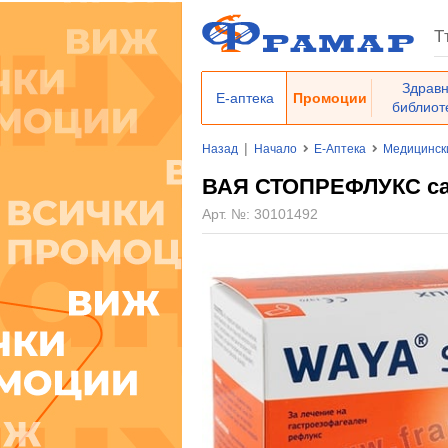
Здрав
Е-аптека
Промоции
библиот
|
Назад
Начало
Е-Аптека
Медицинск
ВАЯ СТОПРЕФЛУКС са
Арт. №:
30101492