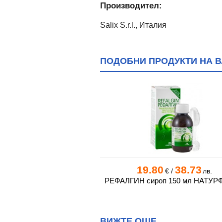
Производител:
Salix S.r.l., Италия
ПОДОБНИ ПРОДУКТИ НА В
0
31.10
19.80
38.73
€
/
лв.
€
/
лв.
саше 15 мл * 20
РЕФАЛГИН сироп 150 мл НАТУ
ВИЖТЕ ОЩЕ