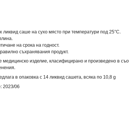
 ликвид саше на сухо място при температури под 25°С.
плина.
тичане на срока на годност.
правилно съхранявания продукт.
 медицинско изделие, класифицирано и произведено в съот
енения.
длага в опаковка с 14 ликвид сашета, всяка по 10,8 g
: 2023/06