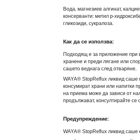
Вода, магнезиев алгинат, калцие
консерванти: метил р-хидроксибе
гликозиди, сукралоза.
Как да се използва:
Подходящ е за приложение при в
хранене и преди лягане или спо
сашето веднага след отваряне.
WAYA® StopReflux ликвид саше м
консумират храни или напитки п
на приема може да зависи от нал
продължават, консултирайте се с
Предупреждение:
WAYA® StopReflux ликвид саше 