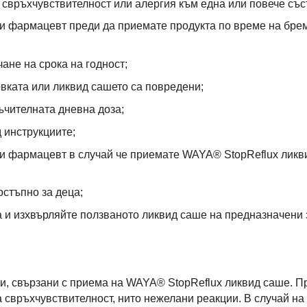
 свръхчувствителност или алергия към една или повече със
ли фармацевт преди да приемате продукта по време на брем
чане на срока на годност;
овката или ликвид сашето са повредени;
чителната дневна доза;
 инструкциите;
ли фармацевт в случай че приемате WAYA® StopReflux ликв
стъпно за деца;
а и изхвърляйте ползваното ликвид саше на предназначени 
и, свързани с приема на WAYA® StopReflux ликвид саше. П
 свръхчувствителност, нито нежелани реакции. В случай на