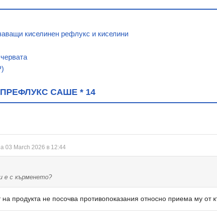
чаващи киселинен рефлукс и киселини
 червата
Р)
ПРЕФЛУКС САШЕ * 14
а 03 March 2026 в 12:44
и е с кърменето?
 на продукта не посочва противопоказания относно приема му от 