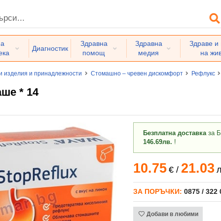
на
Здравна
Здравна
Здраве и
Диагностик
ека
помощ
медия
на жи
и изделия и принадлежности
Стомашно – чревен дискомфорт
Рефлукс
ше * 14
Безплатна доставка
за Б
146.69лв.
!
10.75
21.03
€
/
л
ЗА ПОРЪЧКИ:
0875 / 322
Добави в любими