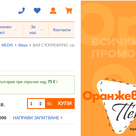
 начин
За
Контакти
вот
нас
MEDIS
Waya
ВАЯ СТОПРЕФЛУКС саше * 14
ългария при поръчки над
75 €
/
КУПИ
бр.
в.
 000
НАПРАВИ ЗАПИТВАНЕ