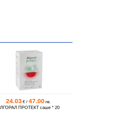
24.03
47.00
19.15
37
€
/
лв.
€
/
ЛГОРАЛ ПРОТЕКТ саше * 20
АБОКА НЕОБИАНАЦИД
вкус на ягода са