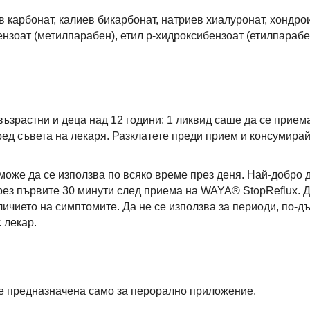
в карбонат, калиев бикарбонат, натриев хиалуронат, хондро
нзоат (метилпарабен), етил р-хидроксибензоат (етилпарабе
ъзрастни и деца над 12 години: 1 ликвид саше да се приема
ред съвета на лекаря. Разклатете преди прием и консумира
оже да се използва по всяко време през деня. Най-добро де
рез първите 30 минути след приема на WAYA® StopReflux.
ичието на симптомите. Да не се използва за периоди, по-дъ
 лекар.
е предназначена само за перорално приложение.