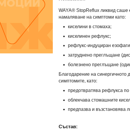
WAYA® StopReflux ликвид саше е
намаляване на симптоми като:
киселини в стомаха;
киселинен рефлукс;
рефлукс-индуциран езофаги
затруднено преглъщане (дис
болезнено преглъщане (оди
Благодарение на синергичното д
симптомите, като:
предотвратява рефлукса по м
облекчава стомашните кисе
предпазва и възстановява л
Състав: