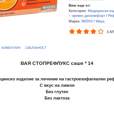
Виж още от:
Категория:
Медицински из
– чревен дискомфорт
/
Ре
Марка:
MEDIS
/
Waya
3.8/
КОМЕНТАРИ
СВЪРЗАНОСТ
ВАЯ СТОПРЕФЛУКС саше * 14
цинско изделие за лечение на гастроезофагеален ре
С вкус на лимон
Без глутен
Без лактоза