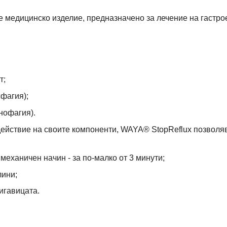
 медицинско изделие, предназначено за лечение на гастр
т;
фагия);
нофагия).
ействие на своите компоненти, WAYA® StopReflux позволя
еханичен начин - за по-малко от 3 минути;
лини;
игавицата.