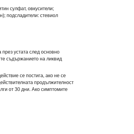
итин сулфат, овкусители;
н); подсладители: стевиол
 през устата след основно
йте съдържанието на ликвид
йствие се постига, ако не се
 Действителната продължителност
лги от 30 дни. Ако симптомите