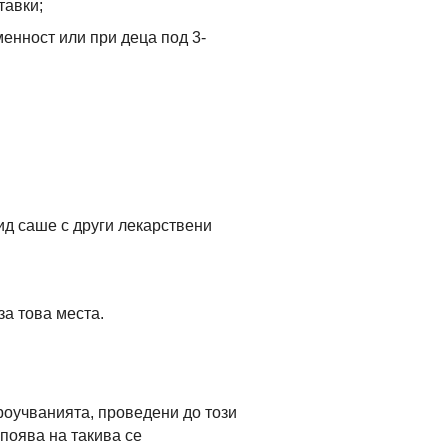
тавки;
енност или при деца под 3-
ид саше с други лекарствени
за това места.
роучванията, проведени до този
 поява на такива се