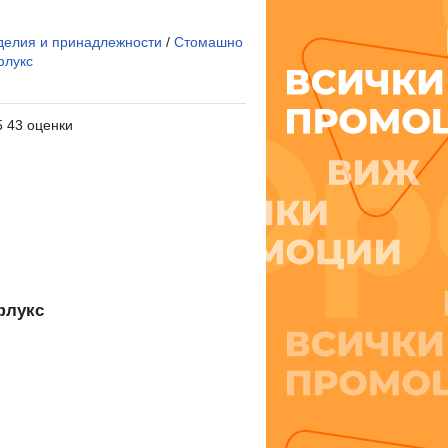
делия и принадлежности
/
Стомашно
флукс
5 43 оценки
флукс