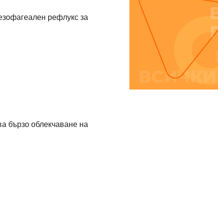
оезофагеален рефлукс за
ва бързо облекчаване на