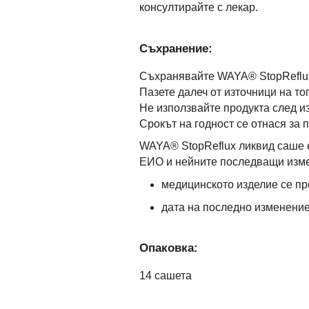
консултирайте с лекар.
Съхранение:
Съхранявайте WAYA® StopReflux
Пазете далеч от източници на то
Не използвайте продукта след из
Срокът на годност се отнася за 
WAYA® StopReflux ликвид саше е
ЕИО и нейните последващи изм
медицинското изделие се пре
дата на последно изменение
Опаковка:
14 сашета