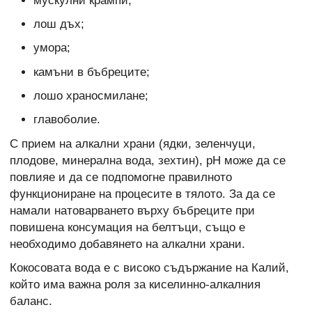
мускулни крампи;
лош дъх;
умора;
камъни в бъбреците;
лошо храносмилане;
главоболие.
С прием на алкални храни (ядки, зеленчуци,
плодове, минерална вода, зехтин), pH може да се
повлияе и да се подпомогне правилното
функциониране на процесите в тялото. За да се
намали натоварването върху бъбреците при
повишена консумация на белтъци, също е
необходимо добавянето на алкални храни.
Кокосовата вода е с високо съдържание на Калий,
който има важна роля за киселинно-алкалния
баланс.