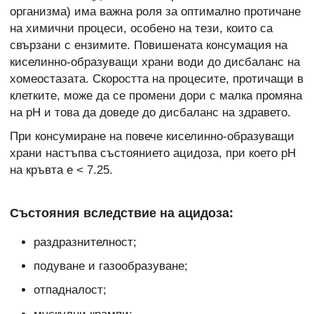
организма) има важна роля за оптимално протичане
на химични процеси, особено на тези, които са
свързани с ензимите. Повишената консумация на
киселинно-образуващи храни води до дисбаланс на
хомеостазата. Скоростта на процесите, протичащи в
клетките, може да се промени дори с малка промяна
на pH и това да доведе до дисбаланс на здравето.
При консумиране на повече киселинно-образуващи
храни настъпва състоянието ацидоза, при което pH
на кръвта е < 7.25.
Състояния вследствие на ацидоза:
раздразнителност;
подуване и газообразуване;
отпадналост;