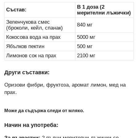
В 1 доза (2
Състав:
мерителни лъжички)
Зеленчукова смес
840 мг
(броколи, кейл, спанак)
Кокосова вода на прах
5000 мг
Ябълков пектин
500 мг
Лимонов сок на прах
2100 мг
Други съставки:
Оризови фибри, фруктоза, аромат лимон, мед на
прах.
Може да съдържа следи от мляко.
Начин на употреба:
За възрастни:
2 пълни мерителни лъжички се