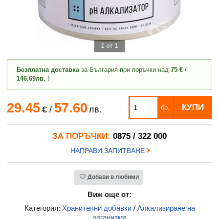
1 от 1
Безплатна доставка
за България при поръчки над
75 €
/
146.69лв.
!
29.45
57.60
КУПИ
бр.
€
/
лв.
ЗА ПОРЪЧКИ:
0875 / 322 000
НАПРАВИ ЗАПИТВАНЕ
Добави в любими
Виж още от:
Категория:
Хранителни добавки
/
Алкализиране на
организма