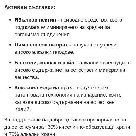
Активни съставки:
Ябълков пектин
- природно средство, което
подпомага елиминирането на вредни за
организма съединения.
Лимонов сок на прах
- получен от узрели,
високо алкални плодове.
Броколи, спанак и кейл
- алкални зеленчуци, с
високо съдържание на естествени минерални
вещества.
Кокосова вода на прах
- получен чрез
патентована технология на изпарение, която
запазва високо съдържание на естествен
Калий.
За поддържане на добро здраве е препоръчително
да се консумират 30% киселинно-образуващи храни
и 70% алкални храни.