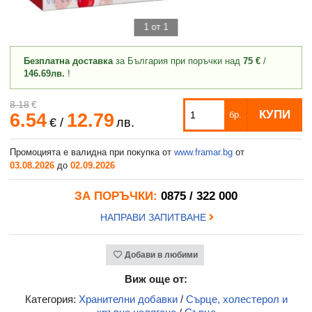
1 от 1
Безплатна доставка
за България при поръчки над
75 €
/
146.69лв.
!
8.18
€
КУПИ
6.54
12.79
бр.
€
/
лв.
Промоцията е валидна при покупка от
www.framar.bg
от
03.08.2026
до
02.09.2026
ЗА ПОРЪЧКИ:
0875 / 322 000
НАПРАВИ ЗАПИТВАНЕ
Добави в любими
Виж още от:
Категория:
Хранителни добавки
/
Сърце, холестерол и