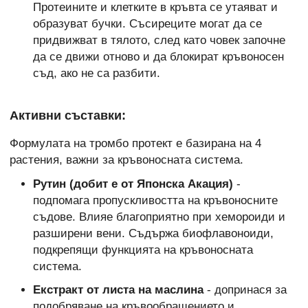
Протеините и клетките в кръвта се утаяват и
образуват бучки. Съсиреците могат да се
придвижват в тялото, след като човек започне
да се движи отново и да блокират кръвоносен
съд, ако не са разбити.
Активни съставки:
Формулата на тромбо протект е базирана на 4
растения, важни за кръвоносната система.
Рутин (добит е от Японска Акация)
-
подпомага пропускливостта на кръвоносните
съдове. Влияе благоприятно при хемороиди и
разширени вени. Съдържа биофлавоноиди,
подкрепящи функцията на кръвоносната
система.
Екстракт от листа на маслина
- допринася за
подобряване на кръвообращението и