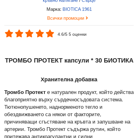
кръвно налягане
/
Сърце
Марка:
BIOTICA 1961
Всички промоции
4.6/5 5 оценки
ТРОМБО ПРОТЕКТ капсули * 30 БИОТИКА
Хранителна добавка
Тромбо Протект
е натурален продукт, който действа
благоприятно върху сърдечносъдовата система.
Тютюнопушенето, наднорменото тегло и
обездвижването са някои от факторите,
причиняващи сгъстяване на кръвта и запушване на
артерии. Тромбо Протект съдържа рутин, който
притежава антикоагулантни и силни