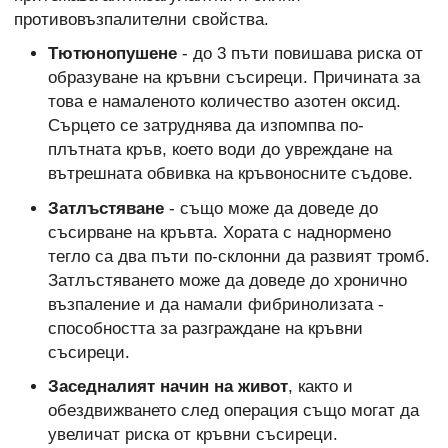
противовъзпалителни свойства.
Тютюнопушене
- до 3 пъти повишава риска от
образуване на кръвни съсиреци. Причината за
това е намаленото количество азотен оксид.
Сърцето се затруднява да изпомпва по-
плътната кръв, което води до увреждане на
вътрешната обвивка на кръвоносните съдове.
Затлъстяване
- също може да доведе до
съсирване на кръвта. Хората с наднормено
тегло са два пъти по-склонни да развият тромб.
Затлъстяването може да доведе до хронично
възпаление и да намали фибринолизата -
способността за разграждане на кръвни
съсиреци.
Заседналият начин на живот
, както и
обездвижването след операция също могат да
увеличат риска от кръвни съсиреци.