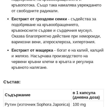
кръвопотока. Също така намалява увреждането
от свободните радикали.
Екстракт от гроздови семки
- съдейства за
подобряване на кръвообращението,
кръвоносните съдове и сърдечния мускул.
Оказва благоприятно действие при хемороиди,
варикозни вени, атеросклероза, хипертония.
Екстракт от мащерка
- богат е на калий, калций
и желязо. Насърчава производството на
червени кръвни клетки в кръвта и регулира
кръвното налягане.
Състав:
в 1 капсула
Съдържание
(дневна доза)
Рутин (източник Sophora Japonica)
100 mg