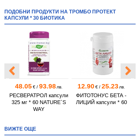
ПОДОБНИ ПРОДУКТИ НА ТРОМБО ПРОТЕКТ
КАПСУЛИ * 30 БИОТИКА
48.05
93.98
12.90
25.23
.
€
/
лв.
€
/
лв.
РЕСВЕРАТРОЛ капсули
ФИТОТОНУС БЕТА -
0
325 мг * 60 NATURE`S
ЛИЦИЙ капсули * 60
WAY
ВИЖТЕ ОЩЕ